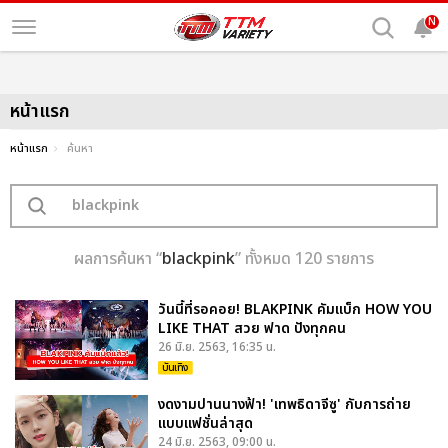
N
หน้าแรก
หน้าแรก
ค้นหา
ผลการค้นหา “
blackpink
” ทั้งหมด 120 รายการ
วันนี้ที่รอคอย! BLAKPINK คัมแบ็ก HOW YOU
LIKE THAT สวย ฟาด ปังทุกคน
26 มิ.ย. 2563, 16:35 น.
บันเทิง
งดงามปานนางฟ้า! 'เทพธิดาจีซู' กับการถ่าย
แบบแฟชั่นล่าสุด
24 มิ.ย. 2563, 09:00 น.