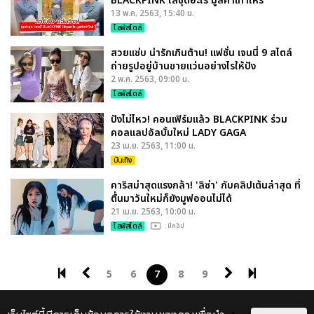
BLACKPINK ใส่ชุดอะไร มูลค่าเท่าไหร่
13 พ.ค. 2563, 15:40 น.
ไลฟ์สไตล์
สวยแซ่บ น่ารักเกินต้าน! แฟชั่น เจนนี่ 9 สไตล์
ถ่ายรูปอยู่บ้านขายแว่นอย่างไรให้ปัง
2 พ.ค. 2563, 09:00 น.
ไลฟ์สไตล์
ปังไม่ไหว! คอนเฟิร์มแล้ว BLACKPINK ร่วม
คอลแลปอัลบั้มใหม่ LADY GAGA
23 เม.ย. 2563, 11:00 น.
บันเทิง
คาริสม่าสุดแรงกล้า! 'ลิซ่า' กับคลิปเต้นล่าสุด ที่
ตื่นมาวันใหม่ก็ยังมูฟออนไม่ได้
21 เม.ย. 2563, 10:00 น.
ไลฟ์สไตล์
: มีคลิป
5
6
7
8
9