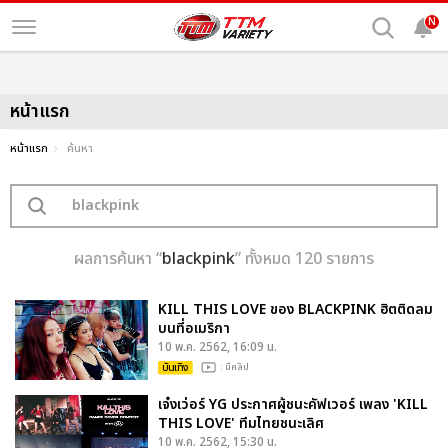
N
หน้าแรก
หน้าแรก
ค้นหา
ผลการค้นหา “
blackpink
” ทั้งหมด 120 รายการ
KILL THIS LOVE ของ BLACKPINK ฮิตติดลม
บนที่อเมริกา
10 พ.ค. 2562, 16:09 น.
บันเทิง
: มีคลิป
เจ๋งเว่อร์ YG ประกาศผู้ชนะคัฟเวอร์ เพลง 'KILL
THIS LOVE' ทีมไทยชนะเลิศ
10 พ.ค. 2562, 15:30 น.