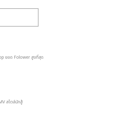
-pop ยอด Folower สูงที่สุด
V สไตล์นักสู้