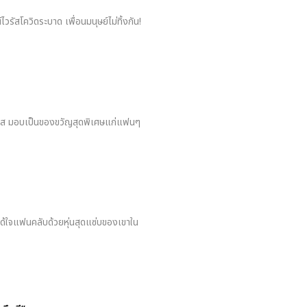
รัสโควิดระบาด เพื่อนมนุษย์ไม่ทิ้งกัน!
์มาส มอบเป็นของขวัญสุดพิเศษแก่แฟนๆ
ด้ใจแฟนคลับด้วยหุ่นสุดแซ่บของเขาใน