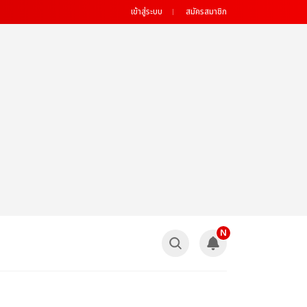
เข้าสู่ระบบ
สมัครสมาชิก
N