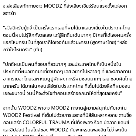
จะส่งเสียงทักทายชาว MOODZ ที่ส่งเสียงเชียร์ร้อนแรงตั้งแต่ออก
สตาร์ท
“สวัสดีครับมู้ดจึ เป็นครั้งแรกเลยที่ผมได้มาแสดงเดี่ยวในประเทศไทย
ตอนนี้ผมไม่รู้สึกกังวลเลย แต่รู้สึกตื่นเต้นมากๆ มีใครที่ได้เจอผมครั้ง
แรกไหมครับ ในที่สุดเราก็ได้เจอกันแล้วนะครับ (พูดภาษาไทย) “หล่อ
กว่าใช่ไหมครับ” (ยิ้ม)
“ปกติผมเป็นคนที่ชอบเที่ยวมากๆ และประเทศไทยก็เป็นหนึ่งใน
ประเทศที่ผมอยากมาเที่ยวมากๆ เลย อยากไปหลายๆ ที่ และอยากทาน
อาหารเยอะ โดยเฉพาะเมนูปูผัดผงกะหรี่ผมชอบมากๆ เลย ชอบผัดไทย
มากครับ ได้มาเล่นคอนเสิร์ตในประเทศไทย ที่เต็มไปด้วยสิ่งที่ผมชอบ
เยอะขนาดนี้ วันนี้ก็จะตั้งใจทำคอนเสิร์ตออกมาให้ดีที่สุดเลยครับ”
จากนั้น WOODZ พาชาว MOODZ ทะยานสู่ความสนุกไปกับเขาใน
WOODZ Festival ที่เต็มไปด้วยการแสดงที่มีสีสันหลากหลาย ตามชื่อ
คอนเสิร์ต COLORFUL TRAUMA ที่มีทั้งเพลง ร็อค บัลลาด แดนซ์
และฮิปฮอป ในสไตล์ของ WOODZ กับพาเหรดเพลงฮิต ไม่ว่าจะเป็น