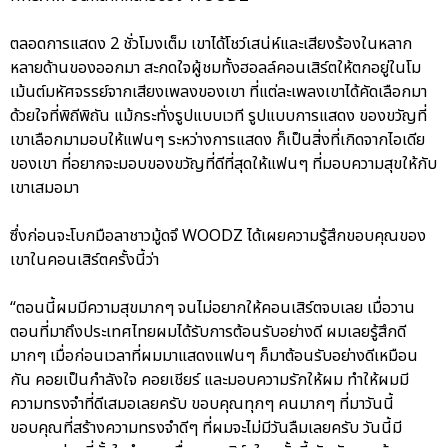
ตลอดการแสดง 2 ชั่วโมงเต็ม เขาได้โชว์เสน่ห์และเสียงร้องในหลาก
หลายด้านของออกมา สะกดใจผู้ชมทั้งฮอลล์คอนเสิร์ตให้ตกอยู่ในโม
เม้นต์มหัศจรรย์จากเสียงเพลงของเขา ที่แต่ละเพลงเขาได้คัดเลือกมา
ด้วยใจที่พิถีพิถัน แม้กระทั่งรูปแบบเวที รูปแบบการแสดง ของขวัญที่
เขาเลือกมามอบให้แฟนๆ ระหว่างการแสดง ก็เป็นสิ่งที่เกิดจากไอเดีย
ของเขา ที่อยากจะมอบของขวัญที่ดีที่สุดให้แฟนๆ ที่มอบความสุขให้กับ
เขาเสมอมา
ซึ่งก่อนจะโบกมือลาชาวมู้ดจึ WOODZ ได้เผยความรู้สึกขอบคุณของ
เขาในคอนเสิร์ตครั้งนี้ว่า
“ตอนนี้ผมมีความสุขมากๆ จนไม่อยากให้คอนเสิร์ตจบเลย เมื่อวาน
ตอนที่มาถึงประเทศไทยผมได้รับการต้อนรับอย่างดี ผมเลยรู้สึกดี
มากๆ เมื่อก่อนเวลาที่ผมมาแสดงแฟนๆ ก็มาต้อนรับอย่างดีเหมือน
กัน คอยเป็นกำลังใจ คอยเชียร์ และมอบความรักให้ผม ทำให้ผมมี
ความทรงจำที่ดีเสมอเลยครับ ขอบคุณทุกๆ คนมากๆ ที่มาวันนี้
ขอบคุณที่สร้างความทรงจำดีๆ ที่ผมจะไม่มีวันลืมเลยครับ วันนี้มี