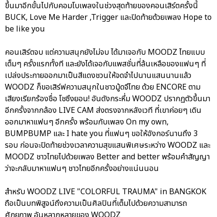
ขึ้นมาอีกขั้นไปกับคอมโบเพลงในช่วงสุดท้ายของคอนเสิร์ตครั้งนี้
BUCK, Love Me Harder ,Trigger และปิดท้ายด้วยเพลง Hope to
be like you
คอนเสิร์ตจบ แต่ความสนุกยังไม่จบ ได้มาเจอกับ MOODZ ไทยแบบ
เต็มๆ ครั้งแรกทั้งที และยังได้เจอกับแพสชั่นที่ล้นเหลือของแฟนๆ ที่
เปล่งประกายออกมาเป็นสีแดงชวนให้จดจำไปนานแสนนานแล้ว
WOODZ ก็ขอเสิร์ฟความสนุกในชาวมู้ดจึไทย ด้วย ENCORE ตาม
เสียงเรียกร้องชื่อ โชซึงยอน! อันดังกระหึ่ม WOODZ ปรากฏตัวขึ้นมา
อีกครั้งจากกล้อง LIVE CAM ส่งตรงจากหลังเวที ที่เขาค่อยๆ เดิน
ออกมาหาแฟนๆ อีกครั้ง พร้อมกับเพลง On my own,
BUMPBUMP และ I hate you ที่แฟนๆ ขอให้อังกอร์นานถึง 3
รอบ ก่อนจะปิดท้ายช่วงเวลาความสุขแสนพิเศษระหว่าง WOODZ และ
MOODZ ชาวไทยไปด้วยเพลง Better and better พร้อมคำสัญญา
ว่าจะกลับมาหาแฟนๆ ชาวไทยอีกครั้งอย่างแน่นนอน
สำหรับ WOODZ LIVE "COLORFUL TRAUMA" in BANGKOK
ถือเป็นบทพิสูจน์ถึงความเป็นศิลปินที่เต็มไปด้วยความสามารถ
ศักยภาพ อันหลากหลายของ WOODZ