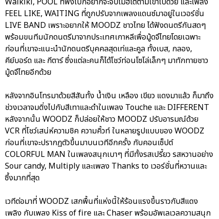
Waikiki, POOL ที่ฟังไปก็อยากจะจิบโมฮิโตตามเขาไปด้วย และเพลง
FEEL LIKE, WAITING ที่ถูกปรับจากเพลงแดนซ์มาอยู่ในเวอร์ชั่น
LIVE BAND เพราะอยากให้ MOODZ ชาวไทย ได้ฟังดนตรีกันสดๆ
พร้อมขนทีมนักดนตรีมาจากประเทศเกาหลีเพื่อมู้ดจึไทยโดยเฉพาะ
ก่อนที่เขาจะแนะนำนักดนตรีบุคคลสุดเท่และคูล ทั้งเบส, กลอง,
คีย์บอร์ด และ กีตาร์ ซึ่งแต่ละคนก็ได้โชว์ท่อนโซโล่เล็กๆ มาทักทายชาว
มู้ดจึไทยอีกด้วย
หลังจากอินโทรมาด้วยสีสันทั้ง น้ำเงิน เหลือง เขียว แดงมาแล้ว ก็มาถึง
ช่วงเวลาจมดิ่งไปกับสีเทาและดำในเพลง Touche และ DIFFERENT
หลังจากนั้น WOODZ ก็ปล่อยให้ชาว MOODZ ปรับอารมณ์ด้วย
VCR ที่โชว์เสน่ห์ความชิค ความคิ้วท์ ในหลายรูปแบบของ WOODZ
ก่อนที่เขาจะปรากฏตัวขึ้นมาบนเวทีอีกครั้ง กับคอนเซ็ปต์
COLORFUL MAN ในเพลงสนุกเบาๆ ที่มีทั้งรสเปรี้ยว รสหวานอย่าง
Sour candy, Multiply และเพลง Thanks to เวอร์ชั่นที่หวานและ
ซึ้งมากที่สุด
เวทีต่อมาที่ WOODZ เสกพื้นที่แห่งนี้ให้ร้อนแรงขึ้นราวกับสีแดง
เพลิง กับเพลง Kiss of fire และ Chaser พร้อมอัพเลเวลความสนุก