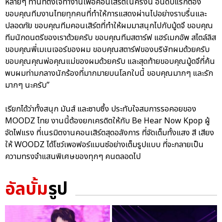
หลายๆ ท่านที่ตั้งใจทำงานเพื่อคอนเสิร์ตในครั้งนี้ อันดับแรกต้อง
ขอบคุณทีมงานไทยทุกคนที่ทำให้การแสดงผ่านไปอย่างราบรื่นและ
ปลอดภัย ขอบคุณทีมคอนเสิร์ตที่ทำให้ผมมาสนุกไปกับมู้ดจึ ขอบคุณ
ทีมนักดนตรีของเราด้วยครับ ขอบคุณทีมสตาร์ฟ แฮร์เมกอัพ สไตล์ลิส
ขอบคุณพี่เมเนเจอร์ของผม ขอบคุณสตาร์ฟของบริษัทผมด้วยครับ
ขอบคุณคุณพ่อคุณแม่ของผมด้วยครับ และสุดท้ายขอบคุณมู้ดจึที่ค้น
พบผมท่ามกลางนักร้องที่มากมายบนโลกใบนี้ ขอบคุณมากๆ และรัก
มากๆ นะครับ”
เรียกได้ว่าทั้งสนุก มันส์ และซาบซึ้ง ประทับใจสมการรอคอยของ
MOODZ ไทย งานนี้ต้องยกเครดิตให้กับ Be Hear Now Kpop ผู้
จัดไฟแรง ที่เนรมิตงานคอนเสิร์ตสุดอลังการ ที่จัดเต็มทั้งแสง สี เสียง
ให้ WOODZ ได้โชว์เพอฟอร์แมนซ์อย่างเต็มรูปแบบ ที่จะกลายเป็น
ความทรงจำแสนพิเศษของทุกๆ คนตลอดไป
อัลบั้ม
รูป