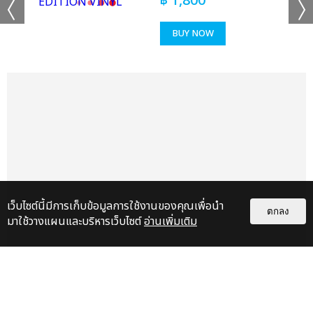
฿
1,800
เเท็กที่เกี่ยวข้อง :
BUY NOW
JAY B
2022 WORLD TOUR JAY B TAPE: PRESS PAUSE [ENCORE IN
BANGKOK]
แชร์ :
SHARE
TWEET
LINE
เว็บไซต์นี้มีการเก็บข้อมูลการใช้งานของคุณเพื่อนำ
ตกลง
มาใช้วางแผนและบริหารเว็บไซต์
อ่านเพิ่มเติม
เรื่อง
แนะนำ