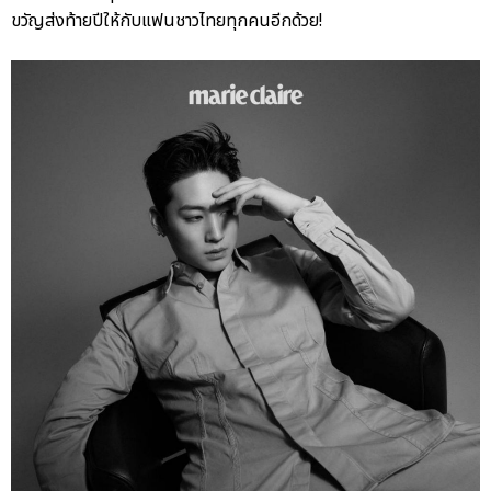
ขวัญส่งท้ายปีให้กับแฟนชาวไทยทุกคนอีกด้วย!