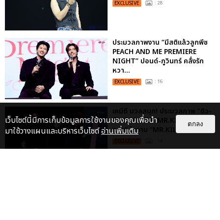
EXCLUSIVE
: 28
ประมวลภาพงาน “มีสติแล้วลูกพีช
PEACH AND ME PREMIERE
NIGHT” ปอนด์-ภูวินทร์ คลั่งรัก
หวา...
EXCLUSIVE
: 16
เคมีดี มวลสนุก! ประมวลภาพ “ดิว-
เว็บไซต์นี้มีการเก็บข้อมูลการใช้งานของคุณเพื่อนำ
ธี” เปิดตัวซีรีส์ “MR.KILL มังงะสั่ง
ตกลง
ตาย” ในงาน “MR.KILL...
มาใช้วางแผนและบริหารเว็บไซต์
อ่านเพิ่มเติม
EXCLUSIVE
: 14
ประมวลภาพค่ำคืนแห่งความทรงจำ
ของ ITZY และมิดจีไทย ในวันที่
หัวใจส่องสว่างไปพร้อมกัน
EXCLUSIVE
: 11