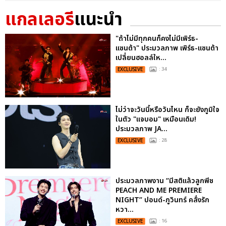
แกลเลอรี
แนะนำ
"ถ้าไม่มีทุกคนก็คงไม่มีเพิร์ธ-
แซนต้า" ประมวลภาพ เพิร์ธ-แซนต้า
เปลี่ยนฮอลล์ให...
EXCLUSIVE
: 34
ไม่ว่าจะวันนี้หรือวันไหน ก็จะยังภูมิใจ
ในตัว "แจบอม" เหมือนเดิม!
ประมวลภาพ JA...
EXCLUSIVE
: 28
ประมวลภาพงาน “มีสติแล้วลูกพีช
PEACH AND ME PREMIERE
NIGHT” ปอนด์-ภูวินทร์ คลั่งรัก
หวา...
EXCLUSIVE
: 16