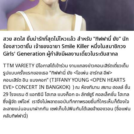
สวย สดใส ยิ้มน่ารักที่สุดไม่ไหวแล้ว สำหรับ “ทิฟฟานี่ ยัง” นัก
ร้องสาวตายิ้ม เจ้าของฉายา Smile Killer หนึ่งในสมาชิกวง
Girls' Generation ผู้กำลังมีผลงานเดี่ยวในระดับสากล
TTM VARIETY มีโอกาสได้เข้าร่วม งานแถลงข่าวคอนเสิร์ตเดี่ยวเต็ม
รูปแบบครั้งแรกของเธอ “ทิฟฟานี่ ยัง <โอเพ่น ฮาร์ทส อีฟ>
คอนเสิร์ต อิน แบงคอก” (TIFFANY YOUNG <OPEN HEARTS
EVE> CONCERT IN BANGKOK) ) ณ ห้องภิมาน สยาม ฮอลล์ ชั้น
29 โรงแรม ดิ แอทธินี โฮเทล แบงค็อก อะ ลักซ์ซูรี คอลเล็คชั่น โฮเทล
ซึ่งผู้จัด เฟโอห์ เราจึงไม่พลาดขอบันทึกภาพรอยยิ้มที่ใครเห็นก็ต้องใจ
ละลายแน่นอนมาฝากกัน เซฟเก็บไปฟินกันได้เลยจ้ายองวอน (ชื่อแฟน
คลับทิฟฟานี่)