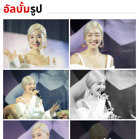
อัลบั้ม
รูป