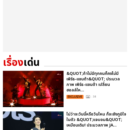
เรื่อง
เด่น
&QUOT;ถ้าไม่มีทุกคนก็คงไม่มี
เพิร์ธ-แซนต้า&QUOT; ประมวล
ภาพ เพิร์ธ-แซนต้า เปลี่ยน
ฮอลล์ให...
EXCLUSIVE
: 34
ไม่ว่าจะวันนี้หรือวันไหน ก็จะยังภูมิใจ
ในตัว &QUOT;แจบอม&QUOT;
เหมือนเดิม! ประมวลภาพ JA...