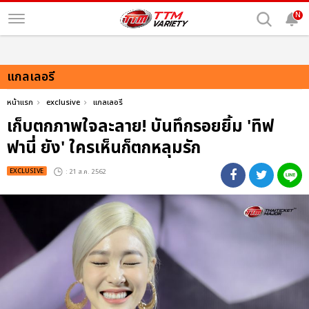
N
แกลเลอรี
หน้าแรก
exclusive
แกลเลอรี
เก็บตกภาพใจละลาย! บันทึกรอยยิ้ม 'ทิฟ
ฟานี่ ยัง' ใครเห็นก็ตกหลุมรัก
EXCLUSIVE
: 21 ส.ค. 2562