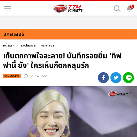
N
แกลเลอรี
หน้าแรก
exclusive
แกลเลอรี
เก็บตกภาพใจละลาย! บันทึกรอยยิ้ม 'ทิฟ
ฟานี่ ยัง' ใครเห็นก็ตกหลุมรัก
EXCLUSIVE
: 21 ส.ค. 2562