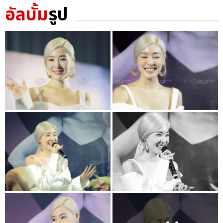
อัลบั้ม
รูป