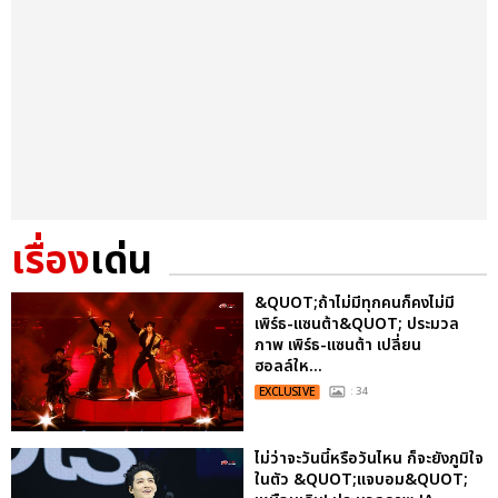
เรื่อง
เด่น
&QUOT;ถ้าไม่มีทุกคนก็คงไม่มี
เพิร์ธ-แซนต้า&QUOT; ประมวล
ภาพ เพิร์ธ-แซนต้า เปลี่ยน
ฮอลล์ให...
EXCLUSIVE
: 34
ไม่ว่าจะวันนี้หรือวันไหน ก็จะยังภูมิใจ
ในตัว &QUOT;แจบอม&QUOT;