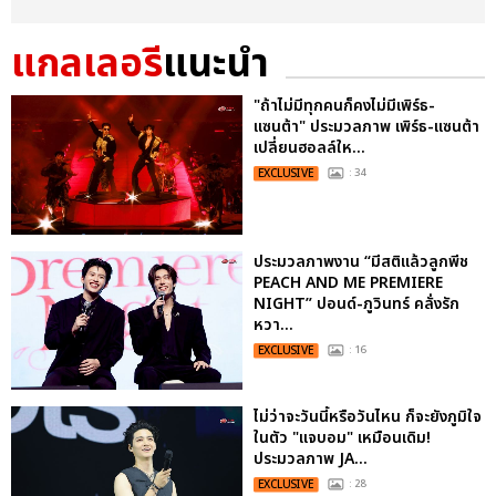
แกลเลอรี
แนะนำ
"ถ้าไม่มีทุกคนก็คงไม่มีเพิร์ธ-
แซนต้า" ประมวลภาพ เพิร์ธ-แซนต้า
เปลี่ยนฮอลล์ให...
EXCLUSIVE
: 34
ประมวลภาพงาน “มีสติแล้วลูกพีช
PEACH AND ME PREMIERE
NIGHT” ปอนด์-ภูวินทร์ คลั่งรัก
หวา...
EXCLUSIVE
: 16
ไม่ว่าจะวันนี้หรือวันไหน ก็จะยังภูมิใจ
ในตัว "แจบอม" เหมือนเดิม!
ประมวลภาพ JA...
EXCLUSIVE
: 28