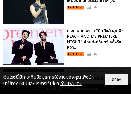
เหมือนเดิม! ประมวลภาพ JA...
EXCLUSIVE
: 28
ประมวลภาพงาน “มีสติแล้วลูกพีช
PEACH AND ME PREMIERE
NIGHT” ปอนด์-ภูวินทร์ คลั่งรัก
หวา...
EXCLUSIVE
: 16
เคมีดี มวลสนุก! ประมวลภาพ “ดิว-
เว็บไซต์นี้มีการเก็บข้อมูลการใช้งานของคุณเพื่อนำ
ธี” เปิดตัวซีรีส์ “MR.KILL มังงะสั่ง
เกี่ยวกับเรา
ติดต่อลงโฆษณา
ติดต่อเรา
ตกลง
ตาย” ในงาน “MR.KILL...
มาใช้วางแผนและบริหารเว็บไซต์
อ่านเพิ่มเติม
© 2026
THAITICKETMAJOR
All Rights Reserved.
EXCLUSIVE
: 14
ประมวลภาพค่ำคืนแห่งความทรงจำ
ของ ITZY และมิดจีไทย ในวันที่
หัวใจส่องสว่างไปพร้อมกัน
EXCLUSIVE
: 11