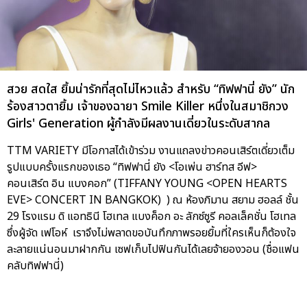
สวย สดใส ยิ้มน่ารักที่สุดไม่ไหวแล้ว สำหรับ “ทิฟฟานี่ ยัง” นัก
ร้องสาวตายิ้ม เจ้าของฉายา Smile Killer หนึ่งในสมาชิกวง
Girls' Generation ผู้กำลังมีผลงานเดี่ยวในระดับสากล
TTM VARIETY มีโอกาสได้เข้าร่วม งานแถลงข่าวคอนเสิร์ตเดี่ยวเต็ม
รูปแบบครั้งแรกของเธอ “ทิฟฟานี่ ยัง <โอเพ่น ฮาร์ทส อีฟ>
คอนเสิร์ต อิน แบงคอก” (TIFFANY YOUNG <OPEN HEARTS
EVE> CONCERT IN BANGKOK) ) ณ ห้องภิมาน สยาม ฮอลล์ ชั้น
29 โรงแรม ดิ แอทธินี โฮเทล แบงค็อก อะ ลักซ์ซูรี คอลเล็คชั่น โฮเทล
ซึ่งผู้จัด เฟโอห์ เราจึงไม่พลาดขอบันทึกภาพรอยยิ้มที่ใครเห็นก็ต้องใจ
ละลายแน่นอนมาฝากกัน เซฟเก็บไปฟินกันได้เลยจ้ายองวอน (ชื่อแฟน
คลับทิฟฟานี่)