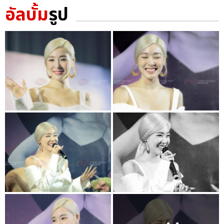
อัลบั้ม
รูป