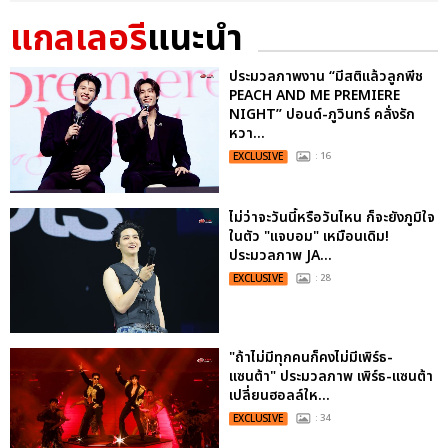
แกลเลอรี
แนะนำ
ประมวลภาพงาน “มีสติแล้วลูกพีช
PEACH AND ME PREMIERE
NIGHT” ปอนด์-ภูวินทร์ คลั่งรัก
หวา...
EXCLUSIVE
: 16
ไม่ว่าจะวันนี้หรือวันไหน ก็จะยังภูมิใจ
ในตัว "แจบอม" เหมือนเดิม!
ประมวลภาพ JA...
EXCLUSIVE
: 28
"ถ้าไม่มีทุกคนก็คงไม่มีเพิร์ธ-
แซนต้า" ประมวลภาพ เพิร์ธ-แซนต้า
เปลี่ยนฮอลล์ให...
EXCLUSIVE
: 34