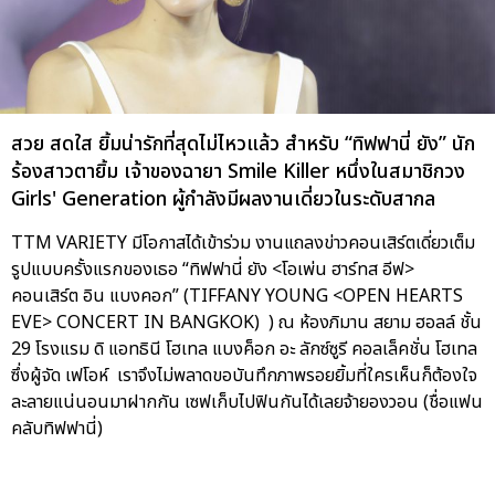
สวย สดใส ยิ้มน่ารักที่สุดไม่ไหวแล้ว สำหรับ “ทิฟฟานี่ ยัง” นัก
ร้องสาวตายิ้ม เจ้าของฉายา Smile Killer หนึ่งในสมาชิกวง
Girls' Generation ผู้กำลังมีผลงานเดี่ยวในระดับสากล
TTM VARIETY มีโอกาสได้เข้าร่วม งานแถลงข่าวคอนเสิร์ตเดี่ยวเต็ม
รูปแบบครั้งแรกของเธอ “ทิฟฟานี่ ยัง <โอเพ่น ฮาร์ทส อีฟ>
คอนเสิร์ต อิน แบงคอก” (TIFFANY YOUNG <OPEN HEARTS
EVE> CONCERT IN BANGKOK) ) ณ ห้องภิมาน สยาม ฮอลล์ ชั้น
29 โรงแรม ดิ แอทธินี โฮเทล แบงค็อก อะ ลักซ์ซูรี คอลเล็คชั่น โฮเทล
ซึ่งผู้จัด เฟโอห์ เราจึงไม่พลาดขอบันทึกภาพรอยยิ้มที่ใครเห็นก็ต้องใจ
ละลายแน่นอนมาฝากกัน เซฟเก็บไปฟินกันได้เลยจ้ายองวอน (ชื่อแฟน
คลับทิฟฟานี่)