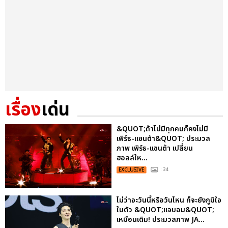
เรื่อง
เด่น
&QUOT;ถ้าไม่มีทุกคนก็คงไม่มี
เพิร์ธ-แซนต้า&QUOT; ประมวล
ภาพ เพิร์ธ-แซนต้า เปลี่ยน
ฮอลล์ให...
EXCLUSIVE
: 34
ไม่ว่าจะวันนี้หรือวันไหน ก็จะยังภูมิใจ
ในตัว &QUOT;แจบอม&QUOT;
เหมือนเดิม! ประมวลภาพ JA...