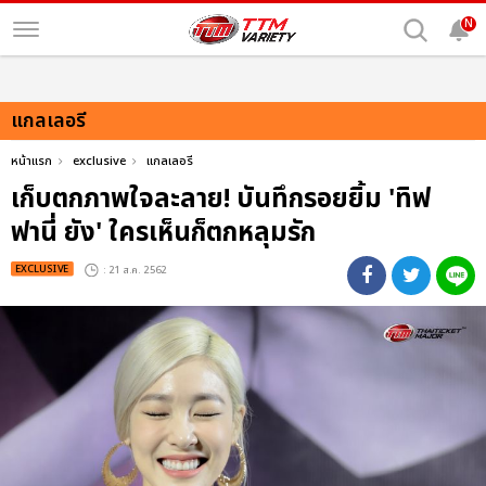
N
แกลเลอรี
หน้าแรก
exclusive
แกลเลอรี
เก็บตกภาพใจละลาย! บันทึกรอยยิ้ม 'ทิฟ
ฟานี่ ยัง' ใครเห็นก็ตกหลุมรัก
EXCLUSIVE
: 21 ส.ค. 2562