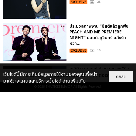
EXCLUSIVE
: 28
ประมวลภาพงาน “มีสติแล้วลูกพีช
PEACH AND ME PREMIERE
NIGHT” ปอนด์-ภูวินทร์ คลั่งรัก
หวา...
EXCLUSIVE
: 16
เคมีดี มวลสนุก! ประมวลภาพ “ดิว-
เว็บไซต์นี้มีการเก็บข้อมูลการใช้งานของคุณเพื่อนำ
ธี” เปิดตัวซีรีส์ “MR.KILL มังงะสั่ง
เกี่ยวกับเรา
ติดต่อลงโฆษณา
ติดต่อเรา
ตกลง
ตาย” ในงาน “MR.KILL...
มาใช้วางแผนและบริหารเว็บไซต์
อ่านเพิ่มเติม
© 2026
THAITICKETMAJOR
All Rights Reserved.
EXCLUSIVE
: 14
ประมวลภาพค่ำคืนแห่งความทรงจำ
ของ ITZY และมิดจีไทย ในวันที่
หัวใจส่องสว่างไปพร้อมกัน
EXCLUSIVE
: 11