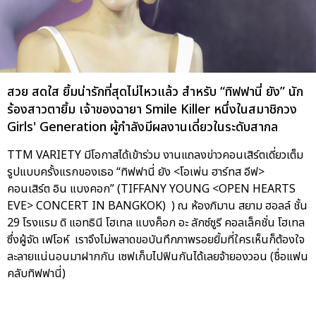
สวย สดใส ยิ้มน่ารักที่สุดไม่ไหวแล้ว สำหรับ “ทิฟฟานี่ ยัง” นัก
ร้องสาวตายิ้ม เจ้าของฉายา Smile Killer หนึ่งในสมาชิกวง
Girls' Generation ผู้กำลังมีผลงานเดี่ยวในระดับสากล
TTM VARIETY มีโอกาสได้เข้าร่วม งานแถลงข่าวคอนเสิร์ตเดี่ยวเต็ม
รูปแบบครั้งแรกของเธอ “ทิฟฟานี่ ยัง <โอเพ่น ฮาร์ทส อีฟ>
คอนเสิร์ต อิน แบงคอก” (TIFFANY YOUNG <OPEN HEARTS
EVE> CONCERT IN BANGKOK) ) ณ ห้องภิมาน สยาม ฮอลล์ ชั้น
29 โรงแรม ดิ แอทธินี โฮเทล แบงค็อก อะ ลักซ์ซูรี คอลเล็คชั่น โฮเทล
ซึ่งผู้จัด เฟโอห์ เราจึงไม่พลาดขอบันทึกภาพรอยยิ้มที่ใครเห็นก็ต้องใจ
ละลายแน่นอนมาฝากกัน เซฟเก็บไปฟินกันได้เลยจ้ายองวอน (ชื่อแฟน
คลับทิฟฟานี่)