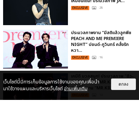
เหมือนเดิม! ประมวลภาพ JA...
EXCLUSIVE
: 28
ประมวลภาพงาน “มีสติแล้วลูกพีช
PEACH AND ME PREMIERE
NIGHT” ปอนด์-ภูวินทร์ คลั่งรัก
หวา...
EXCLUSIVE
: 16
เคมีดี มวลสนุก! ประมวลภาพ “ดิว-
เว็บไซต์นี้มีการเก็บข้อมูลการใช้งานของคุณเพื่อนำ
ธี” เปิดตัวซีรีส์ “MR.KILL มังงะสั่ง
ตกลง
ตาย” ในงาน “MR.KILL...
มาใช้วางแผนและบริหารเว็บไซต์
อ่านเพิ่มเติม
EXCLUSIVE
: 14
ประมวลภาพ “จอส-กวิน” จัดปาร์ตี้
ริมหาดสุดฮอต ในคอนเสิร์ตครั้งยิ่ง
ใหญ่ “JOSS GAWIN HEAT ...
EXCLUSIVE
: 34