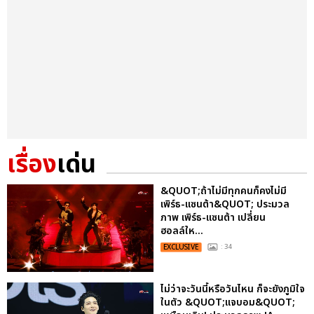
เรื่อง
เด่น
&QUOT;ถ้าไม่มีทุกคนก็คงไม่มี
เพิร์ธ-แซนต้า&QUOT; ประมวล
ภาพ เพิร์ธ-แซนต้า เปลี่ยน
ฮอลล์ให...
EXCLUSIVE
: 34
ไม่ว่าจะวันนี้หรือวันไหน ก็จะยังภูมิใจ
ในตัว &QUOT;แจบอม&QUOT;