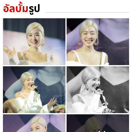
อัลบั้ม
รูป