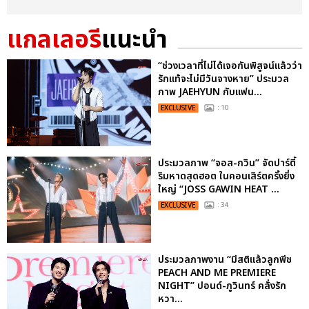
แกลเลอรี
แนะนำ
“ช่วงเวลาที่ไม่ได้เจอกันพิสูจน์แล้วว่า
รักแท้จะไม่มีวันจางหาย” ประมวล
ภาพ JAEHYUN กับแฟน...
EXCLUSIVE
: 10
ประมวลภาพ “จอส-กวิน” จัดปาร์ตี้
ริมหาดสุดฮอต ในคอนเสิร์ตครั้งยิ่ง
ใหญ่ “JOSS GAWIN HEAT ...
EXCLUSIVE
: 34
ประมวลภาพงาน “มีสติแล้วลูกพีช
PEACH AND ME PREMIERE
NIGHT” ปอนด์-ภูวินทร์ คลั่งรัก
หวา...