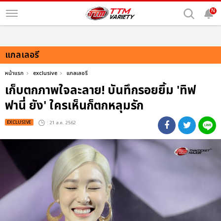
N
แกลเลอรี
หน้าแรก
exclusive
แกลเลอรี
เก็บตกภาพใจละลาย! บันทึกรอยยิ้ม 'ทิฟ
ฟานี่ ยัง' ใครเห็นก็ตกหลุมรัก
EXCLUSIVE
: 21 ส.ค. 2562