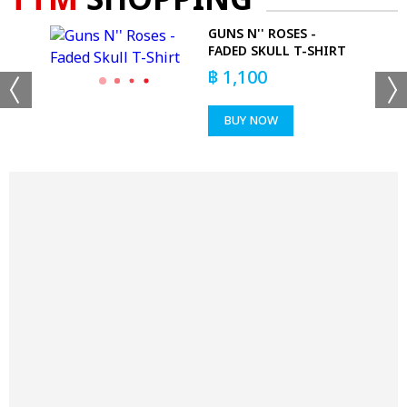
TTM
SHOPPING
YOU
GUNS N'' ROSES -
FADED SKULL T-SHIRT
฿
1,100
BUY NOW