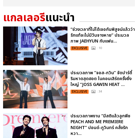
แกลเลอรี
แนะนำ
“ช่วงเวลาที่ไม่ได้เจอกันพิสูจน์แล้วว่า
รักแท้จะไม่มีวันจางหาย” ประมวล
ภาพ JAEHYUN กับแฟน...
EXCLUSIVE
: 10
ประมวลภาพ “จอส-กวิน” จัดปาร์ตี้
ริมหาดสุดฮอต ในคอนเสิร์ตครั้งยิ่ง
ใหญ่ “JOSS GAWIN HEAT ...
EXCLUSIVE
: 34
ประมวลภาพงาน “มีสติแล้วลูกพีช
PEACH AND ME PREMIERE
NIGHT” ปอนด์-ภูวินทร์ คลั่งรัก
หวา...