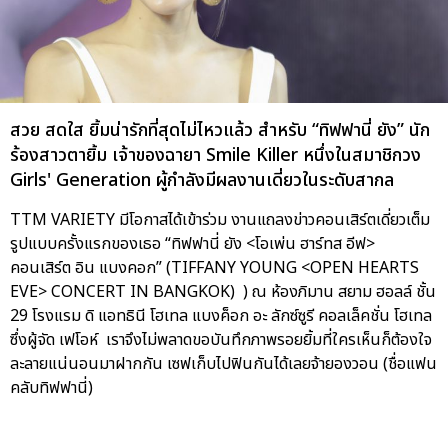
สวย สดใส ยิ้มน่ารักที่สุดไม่ไหวแล้ว สำหรับ “ทิฟฟานี่ ยัง” นัก
ร้องสาวตายิ้ม เจ้าของฉายา Smile Killer หนึ่งในสมาชิกวง
Girls' Generation ผู้กำลังมีผลงานเดี่ยวในระดับสากล
TTM VARIETY มีโอกาสได้เข้าร่วม งานแถลงข่าวคอนเสิร์ตเดี่ยวเต็ม
รูปแบบครั้งแรกของเธอ “ทิฟฟานี่ ยัง <โอเพ่น ฮาร์ทส อีฟ>
คอนเสิร์ต อิน แบงคอก” (TIFFANY YOUNG <OPEN HEARTS
EVE> CONCERT IN BANGKOK) ) ณ ห้องภิมาน สยาม ฮอลล์ ชั้น
29 โรงแรม ดิ แอทธินี โฮเทล แบงค็อก อะ ลักซ์ซูรี คอลเล็คชั่น โฮเทล
ซึ่งผู้จัด เฟโอห์ เราจึงไม่พลาดขอบันทึกภาพรอยยิ้มที่ใครเห็นก็ต้องใจ
ละลายแน่นอนมาฝากกัน เซฟเก็บไปฟินกันได้เลยจ้ายองวอน (ชื่อแฟน
คลับทิฟฟานี่)