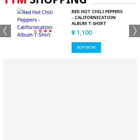
TTM
SHOPPING
 -
RED HOT CHILI PEPPERS
RT
- CALIFORNICATION
ALBUM T-SHIRT
฿
1,100
BUY NOW