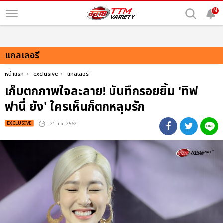
N
แกลเลอรี
หน้าแรก
exclusive
แกลเลอรี
เก็บตกภาพใจละลาย! บันทึกรอยยิ้ม 'ทิฟ
ฟานี่ ยัง' ใครเห็นก็ตกหลุมรัก
EXCLUSIVE
: 21 ส.ค. 2562