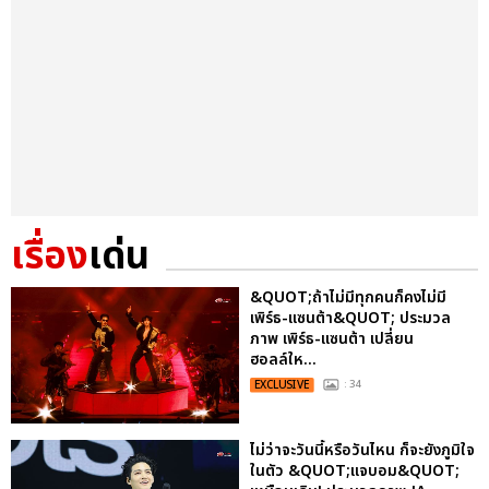
เรื่อง
เด่น
&QUOT;ถ้าไม่มีทุกคนก็คงไม่มี
เพิร์ธ-แซนต้า&QUOT; ประมวล
ภาพ เพิร์ธ-แซนต้า เปลี่ยน
ฮอลล์ให...
EXCLUSIVE
: 34
ไม่ว่าจะวันนี้หรือวันไหน ก็จะยังภูมิใจ
ในตัว &QUOT;แจบอม&QUOT;