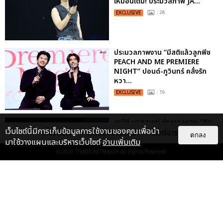
เหมือนเดิม! ประมวลภาพ JA...
EXCLUSIVE
: 28
ประมวลภาพงาน “มีสติแล้วลูกพีช
PEACH AND ME PREMIERE
NIGHT” ปอนด์-ภูวินทร์ คลั่งรัก
หวา...
EXCLUSIVE
: 16
เคมีดี มวลสนุก! ประมวลภาพ “ดิว-
เว็บไซต์นี้มีการเก็บข้อมูลการใช้งานของคุณเพื่อนำ
ธี” เปิดตัวซีรีส์ “MR.KILL มังงะสั่ง
เกี่ยวกับเรา
ติดต่อลงโฆษณา
ติดต่อเรา
ตกลง
ตาย” ในงาน “MR.KILL...
มาใช้วางแผนและบริหารเว็บไซต์
อ่านเพิ่มเติม
© 2026
THAITICKETMAJOR
All Rights Reserved.
EXCLUSIVE
: 14
ประมวลภาพค่ำคืนแห่งความทรงจำ
ของ ITZY และมิดจีไทย ในวันที่
หัวใจส่องสว่างไปพร้อมกัน
EXCLUSIVE
: 11