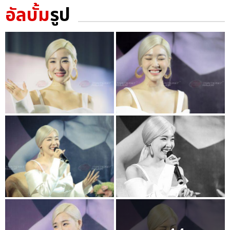
อัลบั้ม
รูป