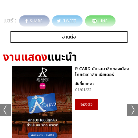
แชร์ :
SHARE
TWEET
LINE
อ่านต่อ
งานแสดง
แนะนำ
R CARD บัตรสมาชิกของเมือง
ไทยรัชดาลัย เธียเตอร์
วันที่แสดง :
01/01/22
จองตั๋ว