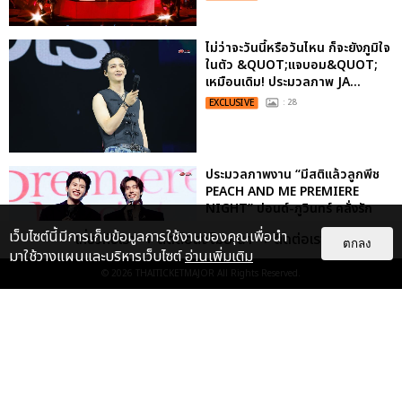
ไม่ว่าจะวันนี้หรือวันไหน ก็จะยังภูมิใจ
ในตัว &QUOT;แจบอม&QUOT;
เหมือนเดิม! ประมวลภาพ JA...
EXCLUSIVE
: 28
ประมวลภาพงาน “มีสติแล้วลูกพีช
PEACH AND ME PREMIERE
NIGHT” ปอนด์-ภูวินทร์ คลั่งรัก
หวา...
เว็บไซต์นี้มีการเก็บข้อมูลการใช้งานของคุณเพื่อนำ
เกี่ยวกับเรา
ติดต่อลงโฆษณา
ติดต่อเรา
ตกลง
EXCLUSIVE
: 16
มาใช้วางแผนและบริหารเว็บไซต์
อ่านเพิ่มเติม
© 2026
THAITICKETMAJOR
All Rights Reserved.
เคมีดี มวลสนุก! ประมวลภาพ “ดิว-
ธี” เปิดตัวซีรีส์ “MR.KILL มังงะสั่ง
ตาย” ในงาน “MR.KILL...
EXCLUSIVE
: 14