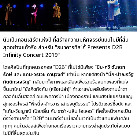
นับเป็นคอนเสิร์ตแห่งปี ที่สร้างความมหัศจรรย์แบบไม่มีที่สิ้น
สุดอย่างแท้จริง สำหรับ "ธนาคารทิสโก้ Presents D2B
Infinity Concert 2019"
โดยศิลปินที่ทุกคนรอคอย “D2B” ที่ไม่ใช่มีเพียง “
บีม-กวี ตันจรา
รักษ์ และ แดน-วรเวช ดานุวงศ์”
เท่านั้น หากแต่ยังนำ
“บิ๊ก-ปาณรวัฐ
กิตติกรเจริญ”
กลับมาทั้งภาพและเสียงเพื่อร่วมร้องบทเพลงที่แต่ง
ขึ้นมาใหม่ “ยังคิดถึงกัน (หรือเปล่า)” ทำเอาแฟนคลับร้องตามน้ำตา
คลอกันลั่นฮอลล์ อิมแพคอารีน่า เมืองทองธานี แถมยังมีแขกรับเชิญ
สุดเซอร์ไพรส์ “พี่หนึ่ง-จักรวาร เสาธงยุติธรรม” โปรดิวเซอร์ชื่อดัง และ
“แก้ม-วิชญาณี เปียกลิ่น กับ ซาร่า-นลิน โฮเลอร์” ที่ครั้งหนึ่งเคยเป็น
ติ่งวิ่งตามกรี๊ด “D2B” จนมาถึงวันนี้ขอขึ้นเวทีเป็นตัวแทนแฟนคลับ
ทุกๆ คนในฮอลล์เพื่อถ่ายทอดเรื่องราวความทรงจำสุดประทับใจแบบ
ไม่มีที่สิ้นสุดเช่นกัน