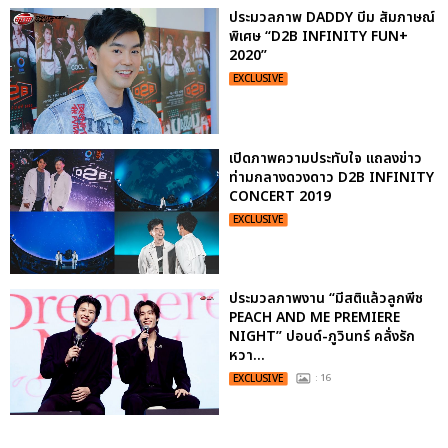
ประมวลภาพ DADDY บีม สัมภาษณ์
พิเศษ “D2B INFINITY FUN+
2020”
EXCLUSIVE
เปิดภาพความประทับใจ แถลงข่าว
ท่ามกลางดวงดาว D2B INFINITY
CONCERT 2019
EXCLUSIVE
ประมวลภาพงาน “มีสติแล้วลูกพีช
PEACH AND ME PREMIERE
NIGHT” ปอนด์-ภูวินทร์ คลั่งรัก
หวา...
EXCLUSIVE
: 16