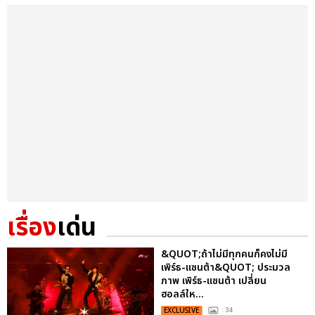
เรื่อง
เด่น
&QUOT;ถ้าไม่มีทุกคนก็คงไม่มี
เพิร์ธ-แซนต้า&QUOT; ประมวล
ภาพ เพิร์ธ-แซนต้า เปลี่ยน
ฮอลล์ให...
EXCLUSIVE
: 34