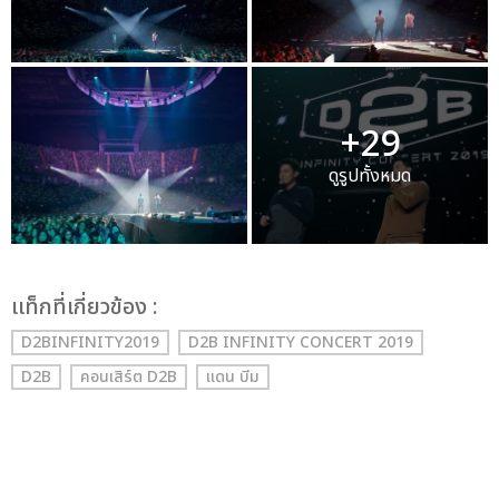
+29
ดูรูปทั้งหมด
เเท็กที่เกี่ยวข้อง :
D2BINFINITY2019
D2B INFINITY CONCERT 2019
D2B
คอนเสิร์ต D2B
แดน บีม