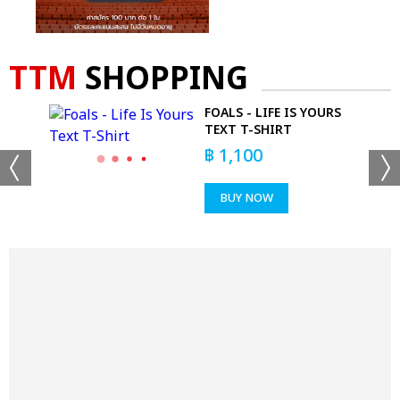
TTM
SHOPPING
 -
FOALS - LIFE IS YOURS
TEXT T-SHIRT
฿
1,100
BUY NOW