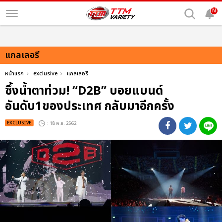
N
แกลเลอรี
หน้าแรก
exclusive
แกลเลอรี
ซึ้งน้ำตาท่วม! “D2B” บอยแบนด์
อันดับ1ของประเทศ กลับมาอีกครั้ง
EXCLUSIVE
: 18 พ.ย. 2562