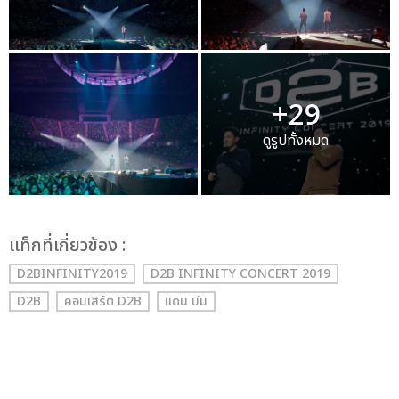
+29
ดูรูปทั้งหมด
เเท็กที่เกี่ยวข้อง :
D2BINFINITY2019
D2B INFINITY CONCERT 2019
D2B
คอนเสิร์ต D2B
แดน บีม