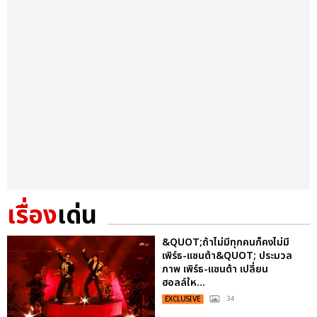
เรื่อง
เด่น
&QUOT;ถ้าไม่มีทุกคนก็คงไม่มี
เพิร์ธ-แซนต้า&QUOT; ประมวล
ภาพ เพิร์ธ-แซนต้า เปลี่ยน
ฮอลล์ให...
EXCLUSIVE
: 34