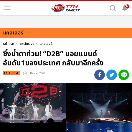
N
แกลเลอรี
หน้าแรก
exclusive
แกลเลอรี
ซึ้งน้ำตาท่วม! “D2B” บอยแบนด์
อันดับ1ของประเทศ กลับมาอีกครั้ง
EXCLUSIVE
: 18 พ.ย. 2562