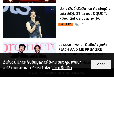
ไม่ว่าจะวันนี้หรือวันไหน ก็จะยังภูมิใจ
ในตัว &QUOT;แจบอม&QUOT;
เหมือนเดิม! ประมวลภาพ JA...
EXCLUSIVE
: 28
ประมวลภาพงาน “มีสติแล้วลูกพีช
PEACH AND ME PREMIERE
NIGHT” ปอนด์-ภูวินทร์ คลั่งรัก
หวา...
เว็บไซต์นี้มีการเก็บข้อมูลการใช้งานของคุณเพื่อนำ
เกี่ยวกับเรา
ติดต่อลงโฆษณา
ติดต่อเรา
ตกลง
EXCLUSIVE
: 16
มาใช้วางแผนและบริหารเว็บไซต์
อ่านเพิ่มเติม
© 2026
THAITICKETMAJOR
All Rights Reserved.
ประมวลภาพ “จอส-กวิน” จัดปาร์ตี้
ริมหาดสุดฮอต ในคอนเสิร์ตครั้งยิ่ง
ใหญ่ “JOSS GAWIN HEAT ...
EXCLUSIVE
: 34