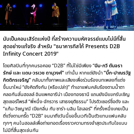
นับเป็นคอนเสิร์ตแห่งปี ที่สร้างความมหัศจรรย์แบบไม่มีที่สิ้น
สุดอย่างแท้จริง สำหรับ "ธนาคารทิสโก้ Presents D2B
Infinity Concert 2019"
โดยศิลปินที่ทุกคนรอคอย “D2B” ที่ไม่ใช่มีเพียง “
บีม-กวี ตันจรา
รักษ์ และ แดน-วรเวช ดานุวงศ์”
เท่านั้น หากแต่ยังนำ
“บิ๊ก-ปาณรวัฐ
กิตติกรเจริญ”
กลับมาทั้งภาพและเสียงเพื่อร่วมร้องบทเพลงที่แต่ง
ขึ้นมาใหม่ “ยังคิดถึงกัน (หรือเปล่า)” ทำเอาแฟนคลับร้องตามน้ำตา
คลอกันลั่นฮอลล์ อิมแพคอารีน่า เมืองทองธานี แถมยังมีแขกรับเชิญ
สุดเซอร์ไพรส์ “พี่หนึ่ง-จักรวาร เสาธงยุติธรรม” โปรดิวเซอร์ชื่อดัง และ
“แก้ม-วิชญาณี เปียกลิ่น กับ ซาร่า-นลิน โฮเลอร์” ที่ครั้งหนึ่งเคยเป็น
ติ่งวิ่งตามกรี๊ด “D2B” จนมาถึงวันนี้ขอขึ้นเวทีเป็นตัวแทนแฟนคลับ
ทุกๆ คนในฮอลล์เพื่อถ่ายทอดเรื่องราวความทรงจำสุดประทับใจแบบ
ไม่มีที่สิ้นสุดเช่นกัน