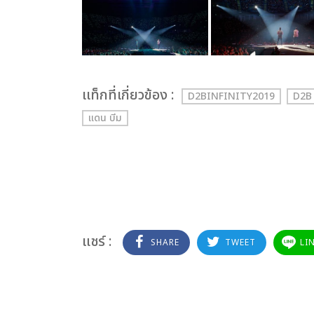
เเท็กที่เกี่ยวข้อง :
D2BINFINITY2019
D2B
แดน บีม
แชร์ :
SHARE
TWEET
LI