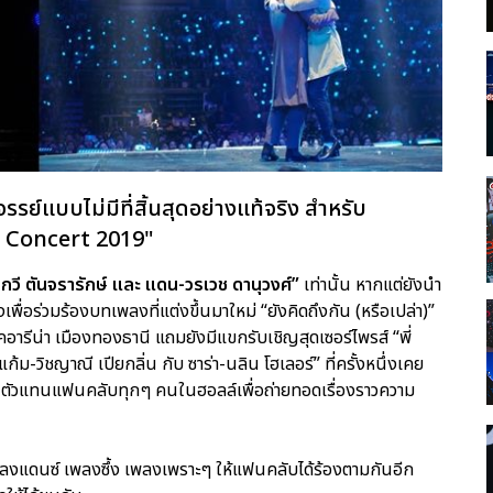
รรย์แบบไม่มีที่สิ้นสุดอย่างแท้จริง สำหรับ
y Concert 2019"
-กวี ตันจรารักษ์ และ แดน-วรเวช ดานุวงศ์”
เท่านั้น หากแต่ยังนำ
เพื่อร่วมร้องบทเพลงที่แต่งขึ้นมาใหม่ “ยังคิดถึงกัน (หรือเปล่า)”
รีน่า เมืองทองธานี แถมยังมีแขกรับเชิญสุดเซอร์ไพรส์ “พี่
แก้ม-วิชญาณี เปียกลิ่น กับ ซาร่า-นลิน โฮเลอร์” ที่ครั้งหนึ่งเคย
ีเป็นตัวแทนแฟนคลับทุกๆ คนในฮอลล์เพื่อถ่ายทอดเรื่องราวความ
เพลงแดนซ์ เพลงซึ้ง เพลงเพราะๆ ให้แฟนคลับได้ร้องตามกันอีก