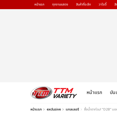
หน้าแรก
ทุกงานแสดง
สินค้าที่ระลึก
วาไรตี้
สิ
หน้าแรก
บัน
หน้าแรก
exclusive
แกลเลอรี
ซึ้งน้ำตาท่วม! “D2B” บ