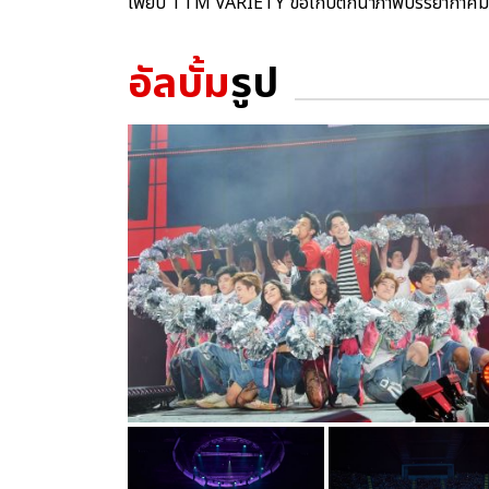
เพียบ TTM VARIETY ขอเก็บตกนำภาพบรรยากาศมา
อัลบั้ม
รูป