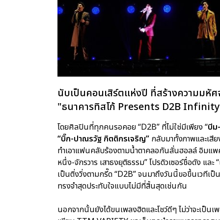
นับเป็นคอนเสิร์ตแห่งปี ที่สร้างความมหัศจ
"ธนาคารทิสโก้ Presents D2B Infinit
โดยศิลปินที่ทุกคนรอคอย “D2B” ที่ไม่ใช่มีเพียง “
บีม
“บิ๊ก-ปาณรวัฐ กิตติกรเจริญ”
กลับมาทั้งภาพและเสียง
ทำเอาแฟนคลับร้องตามน้ำตาคลอกันลั่นฮอลล์ อิมแพคอา
หนึ่ง-จักรวาร เสาธงยุติธรรม” โปรดิวเซอร์ชื่อดัง และ “
เป็นติ่งวิ่งตามกรี๊ด “D2B” จนมาถึงวันนี้ขอขึ้นเวท
ทรงจำสุดประทับใจแบบไม่มีที่สิ้นสุดเช่นกัน
นอกจากนั้นยังได้ขนเพลงฮิตและโชว์ดีๆ ไม่ว่าจะเป็น