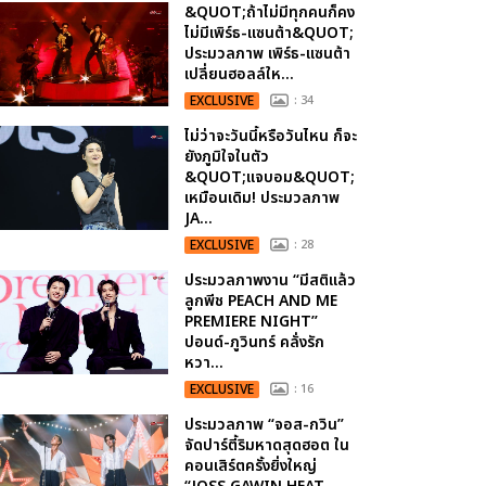
&QUOT;ถ้าไม่มีทุกคนก็คง
ไม่มีเพิร์ธ-แซนต้า&QUOT;
ประมวลภาพ เพิร์ธ-แซนต้า
เปลี่ยนฮอลล์ให...
EXCLUSIVE
: 34
ไม่ว่าจะวันนี้หรือวันไหน ก็จะ
ยังภูมิใจในตัว
&QUOT;แจบอม&QUOT;
เหมือนเดิม! ประมวลภาพ
JA...
EXCLUSIVE
: 28
ประมวลภาพงาน “มีสติแล้ว
ลูกพีช PEACH AND ME
PREMIERE NIGHT”
ปอนด์-ภูวินทร์ คลั่งรัก
หวา...
EXCLUSIVE
: 16
ประมวลภาพ “จอส-กวิน”
จัดปาร์ตี้ริมหาดสุดฮอต ใน
คอนเสิร์ตครั้งยิ่งใหญ่