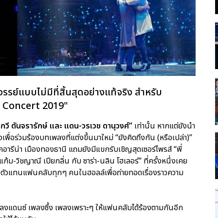
รรย์แบบไม่มีที่สิ้นสุดอย่างแท้จริง สำหรับ
y Concert 2019"
-กวี ตันจรารักษ์ และ แดน-วรเวช ดานุวงศ์”
เท่านั้น หากแต่ยังนำ
เพื่อร่วมร้องบทเพลงที่แต่งขึ้นมาใหม่ “ยังคิดถึงกัน (หรือเปล่า)”
รีน่า เมืองทองธานี แถมยังมีแขกรับเชิญสุดเซอร์ไพรส์ “พี่
แก้ม-วิชญาณี เปียกลิ่น กับ ซาร่า-นลิน โฮเลอร์” ที่ครั้งหนึ่งเคย
ีเป็นตัวแทนแฟนคลับทุกๆ คนในฮอลล์เพื่อถ่ายทอดเรื่องราวความ
เพลงแดนซ์ เพลงซึ้ง เพลงเพราะๆ ให้แฟนคลับได้ร้องตามกันอีก