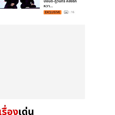
ปอนด์-ภูวินทร์ คลั่งรัก
หวา...
EXCLUSIVE
: 16
เรื่อง
เด่น