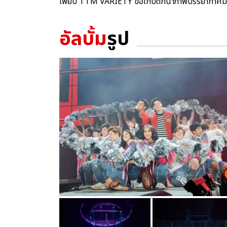
เพียบ TTM VARIETY ขอเก็บตกนำภาพบรรยากาศมา
อัลบั้ม
รูป