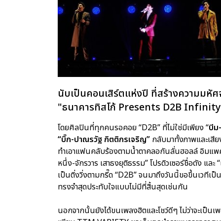
นับเป็นคอนเสิร์ตแห่งปี ที่สร้างความมหัศจ
"ธนาคารทิสโก้ Presents D2B Infinit
โดยศิลปินที่ทุกคนรอคอย “D2B” ที่ไม่ใช่มีเพียง “
บีม
“บิ๊ก-ปาณรวัฐ กิตติกรเจริญ”
กลับมาทั้งภาพและเสียง
ทำเอาแฟนคลับร้องตามน้ำตาคลอกันลั่นฮอลล์ อิมแพคอา
หนึ่ง-จักรวาร เสาธงยุติธรรม” โปรดิวเซอร์ชื่อดัง และ “
เป็นติ่งวิ่งตามกรี๊ด “D2B” จนมาถึงวันนี้ขอขึ้นเวท
ทรงจำสุดประทับใจแบบไม่มีที่สิ้นสุดเช่นกัน
นอกจากนั้นยังได้ขนเพลงฮิตและโชว์ดีๆ ไม่ว่าจะเป็น