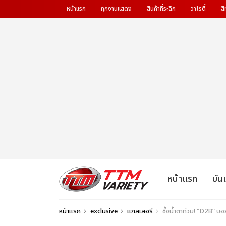
หน้าแรก
ทุกงานแสดง
สินค้าที่ระลึก
วาไรตี้
สิ
หน้าแรก
บัน
หน้าแรก
exclusive
แกลเลอรี
ซึ้งน้ำตาท่วม! “D2B” บ