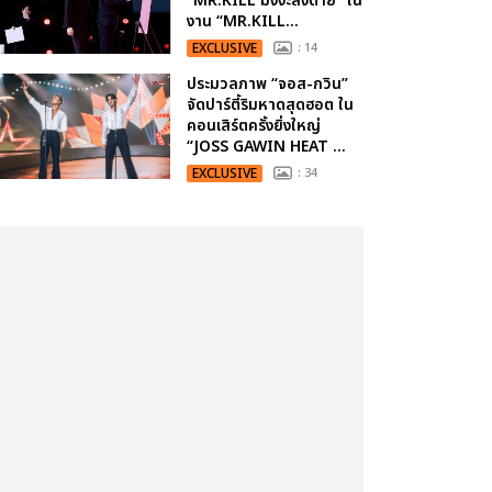
“MR.KILL มังงะสั่งตาย” ใน
งาน “MR.KILL...
EXCLUSIVE
: 14
ประมวลภาพ “จอส-กวิน”
จัดปาร์ตี้ริมหาดสุดฮอต ใน
คอนเสิร์ตครั้งยิ่งใหญ่
“JOSS GAWIN HEAT ...
EXCLUSIVE
: 34