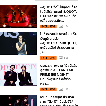
&QUOT;ถ้าไม่มีทุกคนก็คง
ไม่มีเพิร์ธ-แซนต้า&QUOT;
ประมวลภาพ เพิร์ธ-แซนต้า
เปลี่ยนฮอลล์ให...
EXCLUSIVE
: 34
ไม่ว่าจะวันนี้หรือวันไหน ก็จะ
ยังภูมิใจในตัว
&QUOT;แจบอม&QUOT;
เหมือนเดิม! ประมวลภาพ
JA...
EXCLUSIVE
: 28
ประมวลภาพงาน “มีสติแล้ว
ลูกพีช PEACH AND ME
PREMIERE NIGHT”
ปอนด์-ภูวินทร์ คลั่งรัก
หวา...
EXCLUSIVE
: 16
เคมีดี มวลสนุก! ประมวล
ภาพ “ดิว-ธี” เปิดตัวซีรีส์