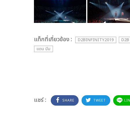
เเท็กที่เกี่ยวข้อง :
D2BINFINITY2019
D2B
แดน บีม
แชร์ :
SHARE
TWEET
LI