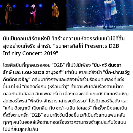
นับเป็นคอนเสิร์ตแห่งปี ที่สร้างความมหัศจรรย์แบบไม่มีที่สิ้น
สุดอย่างแท้จริง สำหรับ "ธนาคารทิสโก้ Presents D2B
Infinity Concert 2019"
โดยศิลปินที่ทุกคนรอคอย “D2B” ที่ไม่ใช่มีเพียง “
บีม-กวี ตันจรา
รักษ์ และ แดน-วรเวช ดานุวงศ์”
เท่านั้น หากแต่ยังนำ
“บิ๊ก-ปาณรวัฐ
กิตติกรเจริญ”
กลับมาทั้งภาพและเสียงเพื่อร่วมร้องบทเพลงที่แต่ง
ขึ้นมาใหม่ “ยังคิดถึงกัน (หรือเปล่า)” ทำเอาแฟนคลับร้องตามน้ำตา
คลอกันลั่นฮอลล์ อิมแพคอารีน่า เมืองทองธานี แถมยังมีแขกรับเชิญ
สุดเซอร์ไพรส์ “พี่หนึ่ง-จักรวาร เสาธงยุติธรรม” โปรดิวเซอร์ชื่อดัง และ
“แก้ม-วิชญาณี เปียกลิ่น กับ ซาร่า-นลิน โฮเลอร์” ที่ครั้งหนึ่งเคยเป็น
ติ่งวิ่งตามกรี๊ด “D2B” จนมาถึงวันนี้ขอขึ้นเวทีเป็นตัวแทนแฟนคลับ
ทุกๆ คนในฮอลล์เพื่อถ่ายทอดเรื่องราวความทรงจำสุดประทับใจแบบ
ไม่มีที่สิ้นสุดเช่นกัน