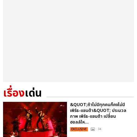
เรื่อง
เด่น
&QUOT;ถ้าไม่มีทุกคนก็คงไม่มี
เพิร์ธ-แซนต้า&QUOT; ประมวล
ภาพ เพิร์ธ-แซนต้า เปลี่ยน
ฮอลล์ให...
EXCLUSIVE
: 34