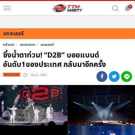
N
แกลเลอรี
หน้าแรก
exclusive
แกลเลอรี
ซึ้งน้ำตาท่วม! “D2B” บอยแบนด์
อันดับ1ของประเทศ กลับมาอีกครั้ง
EXCLUSIVE
: 18 พ.ย. 2562