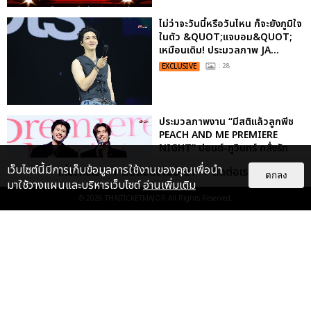
ไม่ว่าจะวันนี้หรือวันไหน ก็จะยังภูมิใจ
ในตัว &QUOT;แจบอม&QUOT;
เหมือนเดิม! ประมวลภาพ JA...
EXCLUSIVE
: 28
ประมวลภาพงาน “มีสติแล้วลูกพีช
PEACH AND ME PREMIERE
NIGHT” ปอนด์-ภูวินทร์ คลั่งรัก
หวา...
เว็บไซต์นี้มีการเก็บข้อมูลการใช้งานของคุณเพื่อนำ
เกี่ยวกับเรา
ติดต่อลงโฆษณา
ติดต่อเรา
ตกลง
EXCLUSIVE
: 16
มาใช้วางแผนและบริหารเว็บไซต์
อ่านเพิ่มเติม
© 2026
THAITICKETMAJOR
All Rights Reserved.
เคมีดี มวลสนุก! ประมวลภาพ “ดิว-
ธี” เปิดตัวซีรีส์ “MR.KILL มังงะสั่ง
ตาย” ในงาน “MR.KILL...
EXCLUSIVE
: 14