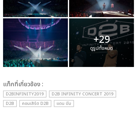
+29
ดูรูปทั้งหมด
เเท็กที่เกี่ยวข้อง :
D2BINFINITY2019
D2B INFINITY CONCERT 2019
D2B
คอนเสิร์ต D2B
แดน บีม