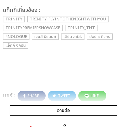
เเท็กที่เกี่ยวข้อง :
TRINITY
TRINITY_FLYINTOTHENIGHTWITHYOU
TRINITYPREMIERSHOWCASE
TRINITY_TNT
4NOLOGUE
เจมส์ ธีรดนย์
เติร์ด ลภัส,
ปอร์เช่ ศิวกร
แจ๊คกี้ จักริน
แชร์ :
SHARE
TWEET
LINE
อ่านต่อ