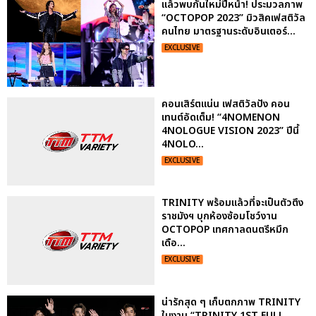
แล้วพบกันใหม่ปีหน้า! ประมวลภาพ
“OCTOPOP 2023” มิวสิคเฟสติวัล
คนไทย มาตรฐานระดับอินเตอร์...
EXCLUSIVE
คอนเสิร์ตแน่น เฟสติวัลปัง คอน
เทนต์อัดเต็ม! “4NOMENON
4NOLOGUE VISION 2023” ปีนี้
4NOLO...
EXCLUSIVE
TRINITY พร้อมแล้วที่จะเป็นตัวตึง
ราชมังฯ บุกห้องซ้อมโชว์งาน
OCTOPOP เทศกาลดนตรีหมึก
เดือ...
EXCLUSIVE
น่ารักสุด ๆ เก็บตกภาพ TRINITY
ในงาน “TRINITY 1ST FULL