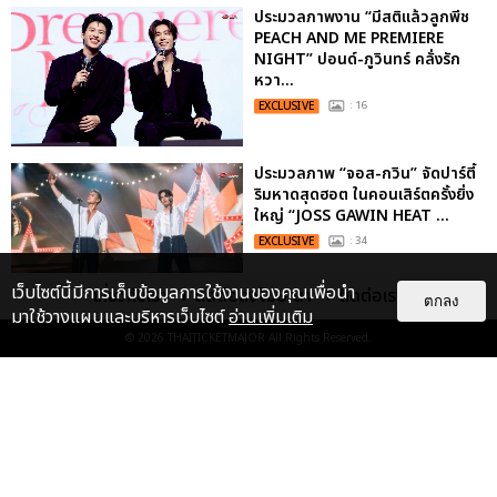
ประมวลภาพงาน “มีสติแล้วลูกพีช
PEACH AND ME PREMIERE
NIGHT” ปอนด์-ภูวินทร์ คลั่งรัก
หวา...
EXCLUSIVE
: 16
ประมวลภาพ “จอส-กวิน” จัดปาร์ตี้
ริมหาดสุดฮอต ในคอนเสิร์ตครั้งยิ่ง
ใหญ่ “JOSS GAWIN HEAT ...
EXCLUSIVE
: 34
เว็บไซต์นี้มีการเก็บข้อมูลการใช้งานของคุณเพื่อนำ
เกี่ยวกับเรา
ติดต่อลงโฆษณา
ติดต่อเรา
ตกลง
มาใช้วางแผนและบริหารเว็บไซต์
อ่านเพิ่มเติม
“ช่วงเวลาที่ไม่ได้เจอกันพิสูจน์แล้วว่า
© 2026
THAITICKETMAJOR
All Rights Reserved.
รักแท้จะไม่มีวันจางหาย” ประมวล
ภาพ JAEHYUN กับแฟน...
EXCLUSIVE
: 10