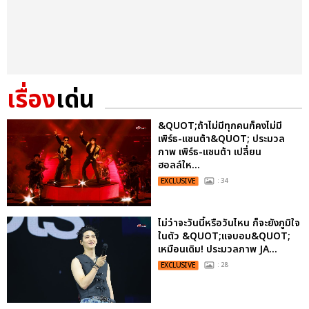
เรื่อง
เด่น
&QUOT;ถ้าไม่มีทุกคนก็คงไม่มี
เพิร์ธ-แซนต้า&QUOT; ประมวล
ภาพ เพิร์ธ-แซนต้า เปลี่ยน
ฮอลล์ให...
EXCLUSIVE
: 34
ไม่ว่าจะวันนี้หรือวันไหน ก็จะยังภูมิใจ
ในตัว &QUOT;แจบอม&QUOT;
เหมือนเดิม! ประมวลภาพ JA...
EXCLUSIVE
: 28