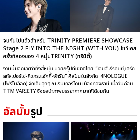
จบกันไปแล้วสำหรับ TRINITY PREMIERE SHOWCASE
Stage 2 FLY INTO THE NIGHT (WITH YOU) โชว์เคส
ครั้งที่สองของ 4 หนุ่มTRINITY (ทรินิตี้)
งานนี้บอกเลยว่าทั้งสี่หนุ่ม บอยกรุ๊ปทีมชาติไทย “เจมส์-ธีรดนย์,เติร์ด-
ลภัส,ปอร์เช่-ศิวกร,แจ๊คกี้-จักริน” ศิลปินในสังกัด 4NOLOGUE
(โฟร์โนล็อค) จัดเต็มสุดๆ ณ ธันเดอร์โดม เมืองทองธานี เมื่อวันก่อน
TTM VARIETY จึงขอนำภาพบรรยากาศมาให้ได้ชมกัน
อัลบั้ม
รูป