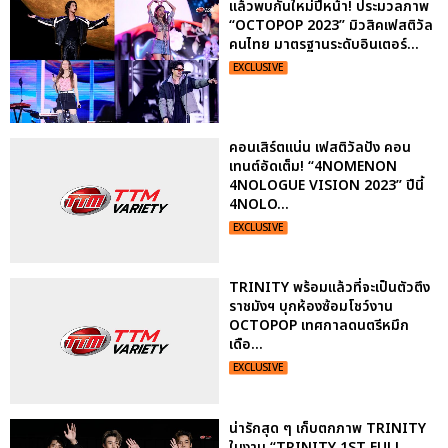
แล้วพบกันใหม่ปีหน้า! ประมวลภาพ
“OCTOPOP 2023” มิวสิคเฟสติวัล
คนไทย มาตรฐานระดับอินเตอร์...
EXCLUSIVE
คอนเสิร์ตแน่น เฟสติวัลปัง คอน
เทนต์อัดเต็ม! “4NOMENON
4NOLOGUE VISION 2023” ปีนี้
4NOLO...
EXCLUSIVE
TRINITY พร้อมแล้วที่จะเป็นตัวตึง
ราชมังฯ บุกห้องซ้อมโชว์งาน
OCTOPOP เทศกาลดนตรีหมึก
เดือ...
EXCLUSIVE
น่ารักสุด ๆ เก็บตกภาพ TRINITY
ในงาน “TRINITY 1ST FULL