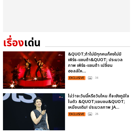
เรื่อง
เด่น
&QUOT;ถ้าไม่มีทุกคนก็คงไม่มี
เพิร์ธ-แซนต้า&QUOT; ประมวล
ภาพ เพิร์ธ-แซนต้า เปลี่ยน
ฮอลล์ให...
EXCLUSIVE
: 34
ไม่ว่าจะวันนี้หรือวันไหน ก็จะยังภูมิใจ
ในตัว &QUOT;แจบอม&QUOT;
เหมือนเดิม! ประมวลภาพ JA...
EXCLUSIVE
: 28