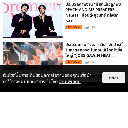
ประมวลภาพงาน “มีสติแล้วลูกพีช
PEACH AND ME PREMIERE
NIGHT” ปอนด์-ภูวินทร์ คลั่งรัก
หวา...
EXCLUSIVE
: 16
ประมวลภาพ “จอส-กวิน” จัดปาร์ตี้
ริมหาดสุดฮอต ในคอนเสิร์ตครั้งยิ่ง
ใหญ่ “JOSS GAWIN HEAT ...
EXCLUSIVE
: 34
เว็บไซต์นี้มีการเก็บข้อมูลการใช้งานของคุณเพื่อนำ
เกี่ยวกับเรา
ติดต่อลงโฆษณา
ติดต่อเรา
ตกลง
มาใช้วางแผนและบริหารเว็บไซต์
อ่านเพิ่มเติม
“ช่วงเวลาที่ไม่ได้เจอกันพิสูจน์แล้วว่า
© 2026
THAITICKETMAJOR
All Rights Reserved.
รักแท้จะไม่มีวันจางหาย” ประมวล
ภาพ JAEHYUN กับแฟน...
EXCLUSIVE
: 10