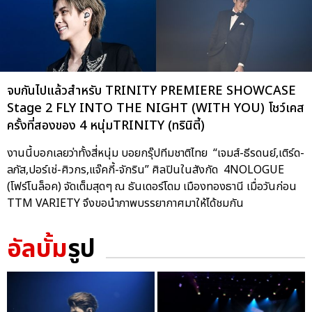
จบกันไปแล้วสำหรับ TRINITY PREMIERE SHOWCASE
Stage 2 FLY INTO THE NIGHT (WITH YOU) โชว์เคส
ครั้งที่สองของ 4 หนุ่มTRINITY (ทรินิตี้)
งานนี้บอกเลยว่าทั้งสี่หนุ่ม บอยกรุ๊ปทีมชาติไทย “เจมส์-ธีรดนย์,เติร์ด-
ลภัส,ปอร์เช่-ศิวกร,แจ๊คกี้-จักริน” ศิลปินในสังกัด 4NOLOGUE
(โฟร์โนล็อค) จัดเต็มสุดๆ ณ ธันเดอร์โดม เมืองทองธานี เมื่อวันก่อน
TTM VARIETY จึงขอนำภาพบรรยากาศมาให้ได้ชมกัน
อัลบั้ม
รูป