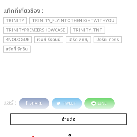
เเท็กที่เกี่ยวข้อง :
TRINITY
TRINITY_FLYINTOTHENIGHTWITHYOU
TRINITYPREMIERSHOWCASE
TRINITY_TNT
4NOLOGUE
เจมส์ ธีรดนย์
เติร์ด ลภัส,
ปอร์เช่ ศิวกร
แจ๊คกี้ จักริน
แชร์ :
SHARE
TWEET
LINE
อ่านต่อ