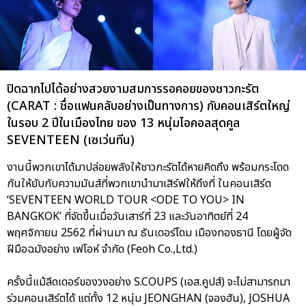
ปิดฉากไปได้อย่างสวยงามสมการรอคอยของชาวกะรัต
(CARAT : ชื่อแฟนคลับอย่างเป็นทางการ) กับคอนเสิร์ตใหญ่
ในรอบ 2 ปีในเมืองไทย ของ 13 หนุ่มไอคอลสุดคูล
SEVENTEEN (เซเว่นทีน)
งานนี้พวกเขาได้มาปล่อยพลังให้ชาวกะรัตได้หายคิดถึง พร้อมกระโดด
กันให้ยับกับความมันส์ที่พวกเขานำมาเสิร์ฟให้ถึงที่ ในคอนเสิร์ต
‘SEVENTEEN WORLD TOUR <ODE TO YOU> IN
BANGKOK’ ที่จัดขึ้นเมื่อวันเสาร์ที่ 23 และวันอาทิตย์ที่ 24
พฤศจิกายน 2562 ที่ผ่านมา ณ ธันเดอร์โดม เมืองทองธานี โดยผู้จัด
ฝีมือฉมังอย่าง เฟโอห์ จำกัด (Feoh Co.,Ltd.)
ครั้งนี้แม้ลีดเดอร์ของวงอย่าง S.COUPS (เอส.คูปส์) จะไม่สามารถมา
ร่วมคอนเสิร์ตได้ แต่ทั้ง 12 หนุ่ม JEONGHAN (จองฮัน), JOSHUA