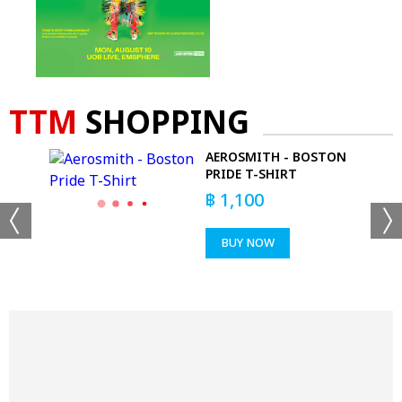
TTM
SHOPPING
C
AEROSMITH - BOSTON
PRIDE T-SHIRT
฿
1,100
BUY NOW