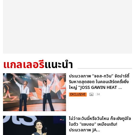
แกลเลอรี
แนะนำ
ประมวลภาพ “จอส-กวิน” จัดปาร์ตี้
ริมหาดสุดฮอต ในคอนเสิร์ตครั้งยิ่ง
ใหญ่ “JOSS GAWIN HEAT ...
EXCLUSIVE
: 34
ไม่ว่าจะวันนี้หรือวันไหน ก็จะยังภูมิใจ
ในตัว "แจบอม" เหมือนเดิม!
ประมวลภาพ JA...