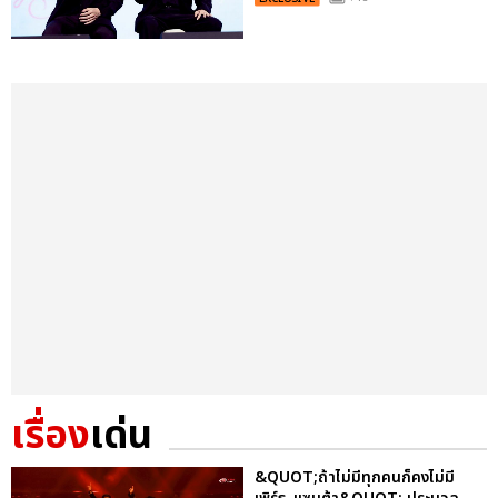
เรื่อง
เด่น
&QUOT;ถ้าไม่มีทุกคนก็คงไม่มี