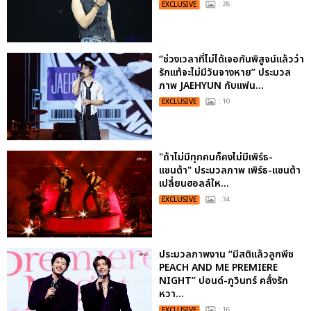
EXCLUSIVE
: 28
“ช่วงเวลาที่ไม่ได้เจอกันพิสูจน์แล้วว่า
รักแท้จะไม่มีวันจางหาย” ประมวล
ภาพ JAEHYUN กับแฟน...
EXCLUSIVE
: 10
"ถ้าไม่มีทุกคนก็คงไม่มีเพิร์ธ-
แซนต้า" ประมวลภาพ เพิร์ธ-แซนต้า
เปลี่ยนฮอลล์ให...
EXCLUSIVE
: 34
ประมวลภาพงาน “มีสติแล้วลูกพีช
PEACH AND ME PREMIERE
NIGHT” ปอนด์-ภูวินทร์ คลั่งรัก
หวา...
EXCLUSIVE
: 16