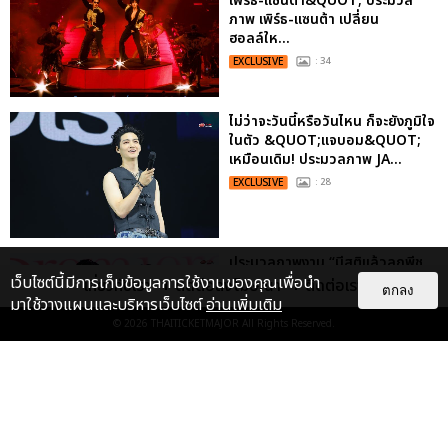
เพิร์ธ-แซนต้า&QUOT; ประมวล
ภาพ เพิร์ธ-แซนต้า เปลี่ยน
ฮอลล์ให...
EXCLUSIVE
: 34
ไม่ว่าจะวันนี้หรือวันไหน ก็จะยังภูมิใจ
ในตัว &QUOT;แจบอม&QUOT;
เหมือนเดิม! ประมวลภาพ JA...
EXCLUSIVE
: 28
ประมวลภาพงาน “มีสติแล้วลูกพีช
PEACH AND ME PREMIERE
เว็บไซต์นี้มีการเก็บข้อมูลการใช้งานของคุณเพื่อนำ
เกี่ยวกับเรา
ติดต่อลงโฆษณา
ติดต่อเรา
ตกลง
NIGHT” ปอนด์-ภูวินทร์ คลั่งรัก
มาใช้วางแผนและบริหารเว็บไซต์
อ่านเพิ่มเติม
หวา...
© 2026
THAITICKETMAJOR
All Rights Reserved.
EXCLUSIVE
: 16
เคมีดี มวลสนุก! ประมวลภาพ “ดิว-
ธี” เปิดตัวซีรีส์ “MR.KILL มังงะสั่ง
ตาย” ในงาน “MR.KILL...