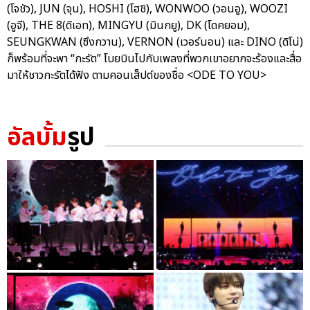
(โจชัว), JUN (จุน), HOSHI (โฮชิ), WONWOO (วอนอู), WOOZI
(อูจี), THE 8(ดิเอท), MINGYU (มินกยู), DK (โดคยอม),
SEUNGKWAN (ซึงกวาน), VERNON (เวอร์นอน) และ DINO (ดิโน่)
ก็พร้อมที่จะพา “กะรัต” โบยบินไปกับเพลงที่พวกเขาอยากจะร้องและสื่อ
มาให้ชาวกะรัตได้ฟัง ตามคอนเส็ปต์ของชื่อ <ODE TO YOU>
อัลบั้ม
รูป