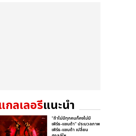
แกลเลอรี
แนะนำ
"ถ้าไม่มีทุกคนก็คงไม่มี
เพิร์ธ-แซนต้า" ประมวลภาพ
เพิร์ธ-แซนต้า เปลี่ยน
ฮอลล์ให...