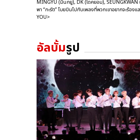
MINGYU (มินกยู), DK (โดคยอม), SEUNGKWAN (ซึง
พา “กะรัต” โบยบินไปกับเพลงที่พวกเขาอยากจะร้องแล
YOU>
อัลบั้ม
รูป