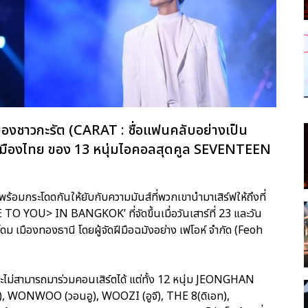
งชาวกะรัต (CARAT : ชื่อแฟนคลับอย่างเป็น
นเมืองไทย ของ 13 หนุ่มไอคอลสุดคูล SEVENTEEN
พร้อมกระโดดกันให้ยับกับความมันส์ที่พวกเขานำมาเสิร์ฟให้ถึงที่
U> IN BANGKOK’ ที่จัดขึ้นเมื่อวันเสาร์ที่ 23 และวัน
ดม เมืองทองธานี โดยผู้จัดฝีมือฉมังอย่าง เฟโอห์ จำกัด (Feoh
 จะไม่สามารถมาร่วมคอนเสิร์ตได้ แต่ทั้ง 12 หนุ่ม JEONGHAN
ชิ), WONWOO (วอนอู), WOOZI (อูจี), THE 8(ดิเอท),