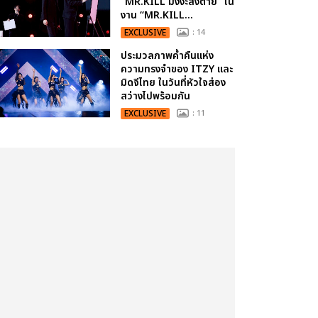
“MR.KILL มังงะสั่งตาย” ใน
งาน “MR.KILL...
EXCLUSIVE
: 14
ประมวลภาพค่ำคืนแห่ง
ความทรงจำของ ITZY และ
มิดจีไทย ในวันที่หัวใจส่อง
สว่างไปพร้อมกัน
EXCLUSIVE
: 11