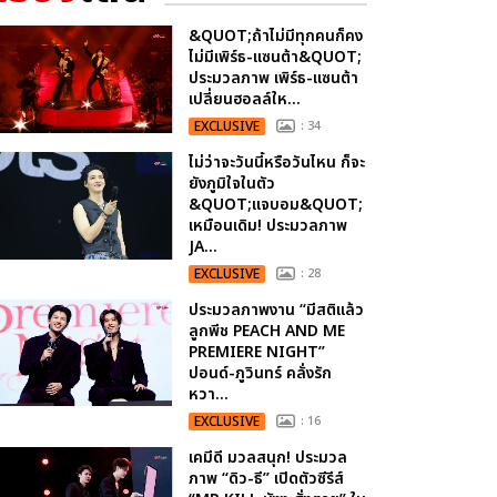
&QUOT;ถ้าไม่มีทุกคนก็คง
ไม่มีเพิร์ธ-แซนต้า&QUOT;
ประมวลภาพ เพิร์ธ-แซนต้า
เปลี่ยนฮอลล์ให...
EXCLUSIVE
: 34
ไม่ว่าจะวันนี้หรือวันไหน ก็จะ
ยังภูมิใจในตัว
&QUOT;แจบอม&QUOT;
เหมือนเดิม! ประมวลภาพ
JA...
EXCLUSIVE
: 28
ประมวลภาพงาน “มีสติแล้ว
ลูกพีช PEACH AND ME
PREMIERE NIGHT”
ปอนด์-ภูวินทร์ คลั่งรัก
หวา...
EXCLUSIVE
: 16
เคมีดี มวลสนุก! ประมวล
ภาพ “ดิว-ธี” เปิดตัวซีรีส์