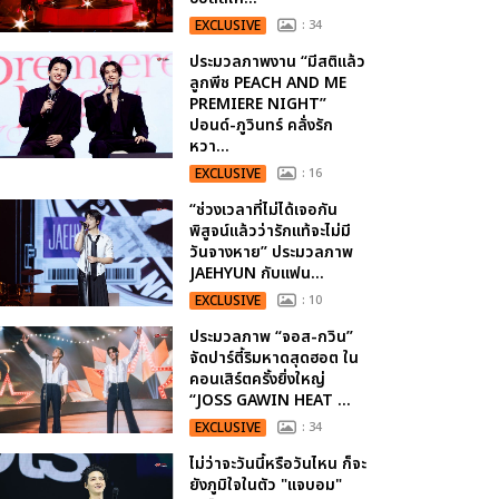
EXCLUSIVE
: 34
ประมวลภาพงาน “มีสติแล้ว
ลูกพีช PEACH AND ME
PREMIERE NIGHT”
ปอนด์-ภูวินทร์ คลั่งรัก
หวา...
EXCLUSIVE
: 16
“ช่วงเวลาที่ไม่ได้เจอกัน
พิสูจน์แล้วว่ารักแท้จะไม่มี
วันจางหาย” ประมวลภาพ
JAEHYUN กับแฟน...
EXCLUSIVE
: 10
ประมวลภาพ “จอส-กวิน”
จัดปาร์ตี้ริมหาดสุดฮอต ใน
คอนเสิร์ตครั้งยิ่งใหญ่
“JOSS GAWIN HEAT ...
EXCLUSIVE
: 34
ไม่ว่าจะวันนี้หรือวันไหน ก็จะ
ยังภูมิใจในตัว "แจบอม"