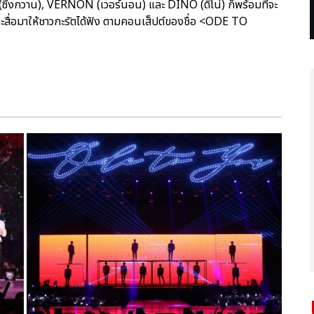
กวาน), VERNON (เวอร์นอน) และ DINO (ดิโน่) ก็พร้อมที่จะ
ะสื่อมาให้ชาวกะรัตได้ฟัง ตามคอนเส็ปต์ของชื่อ <ODE TO