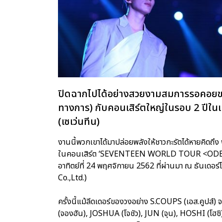
ปิดฉากไปได้อย่างสวยงามสมการรอคอยขอ
ทางการ) กับคอนเสิร์ตใหญ่ในรอบ 2 ปีใ
(เซเว่นทีน)
งานนี้พวกเขาได้มาปล่อยพลังให้ชาวกะรัตได้หายคิดถึง 
ในคอนเสิร์ต ‘SEVENTEEN WORLD TOUR <ODE TO YO
อาทิตย์ที่ 24 พฤศจิกายน 2562 ที่ผ่านมา ณ ธันเดอร์โ
Co.,Ltd.)
ครั้งนี้แม้ลีดเดอร์ของวงอย่าง S.COUPS (เอส.คูปส์)
(จองฮัน), JOSHUA (โจชัว), JUN (จุน), HOSHI (โฮ