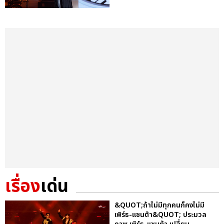
เรื่อง
เด่น
&QUOT;ถ้าไม่มีทุกคนก็คงไม่มี
เพิร์ธ-แซนต้า&QUOT; ประมวล