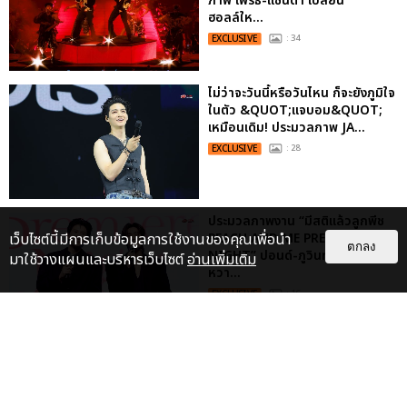
ภาพ เพิร์ธ-แซนต้า เปลี่ยน
ฮอลล์ให...
EXCLUSIVE
: 34
ไม่ว่าจะวันนี้หรือวันไหน ก็จะยังภูมิใจ
ในตัว &QUOT;แจบอม&QUOT;
เหมือนเดิม! ประมวลภาพ JA...
EXCLUSIVE
: 28
ประมวลภาพงาน “มีสติแล้วลูกพีช
PEACH AND ME PREMIERE
เว็บไซต์นี้มีการเก็บข้อมูลการใช้งานของคุณเพื่อนำ
ตกลง
NIGHT” ปอนด์-ภูวินทร์ คลั่งรัก
มาใช้วางแผนและบริหารเว็บไซต์
อ่านเพิ่มเติม
หวา...
EXCLUSIVE
: 16
เคมีดี มวลสนุก! ประมวลภาพ “ดิว-
ธี” เปิดตัวซีรีส์ “MR.KILL มังงะสั่ง
ตาย” ในงาน “MR.KILL...
EXCLUSIVE
: 14