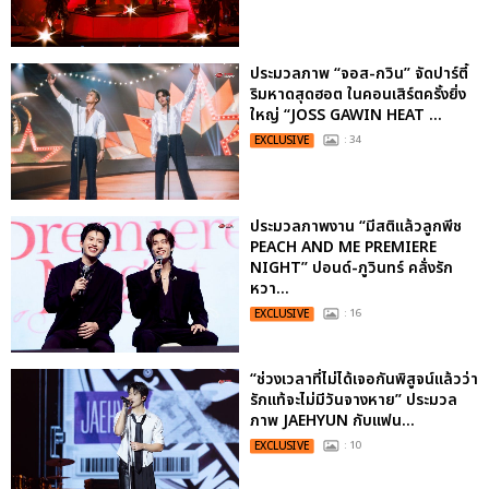
ประมวลภาพ “จอส-กวิน” จัดปาร์ตี้
ริมหาดสุดฮอต ในคอนเสิร์ตครั้งยิ่ง
ใหญ่ “JOSS GAWIN HEAT ...
EXCLUSIVE
: 34
ประมวลภาพงาน “มีสติแล้วลูกพีช
PEACH AND ME PREMIERE
NIGHT” ปอนด์-ภูวินทร์ คลั่งรัก
หวา...
EXCLUSIVE
: 16
“ช่วงเวลาที่ไม่ได้เจอกันพิสูจน์แล้วว่า
รักแท้จะไม่มีวันจางหาย” ประมวล
ภาพ JAEHYUN กับแฟน...
EXCLUSIVE
: 10