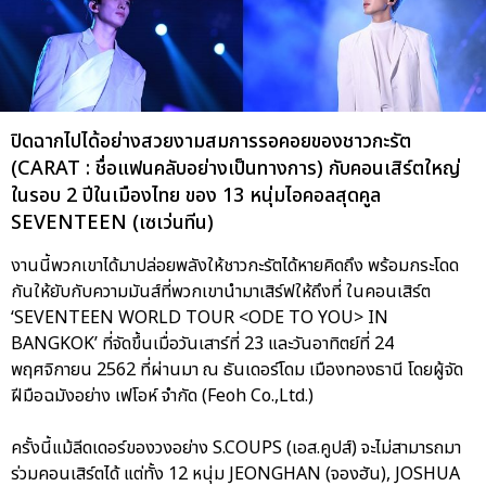
ปิดฉากไปได้อย่างสวยงามสมการรอคอยของชาวกะรัต
(CARAT : ชื่อแฟนคลับอย่างเป็นทางการ) กับคอนเสิร์ตใหญ่
ในรอบ 2 ปีในเมืองไทย ของ 13 หนุ่มไอคอลสุดคูล
SEVENTEEN (เซเว่นทีน)
งานนี้พวกเขาได้มาปล่อยพลังให้ชาวกะรัตได้หายคิดถึง พร้อมกระโดด
กันให้ยับกับความมันส์ที่พวกเขานำมาเสิร์ฟให้ถึงที่ ในคอนเสิร์ต
‘SEVENTEEN WORLD TOUR <ODE TO YOU> IN
BANGKOK’ ที่จัดขึ้นเมื่อวันเสาร์ที่ 23 และวันอาทิตย์ที่ 24
พฤศจิกายน 2562 ที่ผ่านมา ณ ธันเดอร์โดม เมืองทองธานี โดยผู้จัด
ฝีมือฉมังอย่าง เฟโอห์ จำกัด (Feoh Co.,Ltd.)
ครั้งนี้แม้ลีดเดอร์ของวงอย่าง S.COUPS (เอส.คูปส์) จะไม่สามารถมา
ร่วมคอนเสิร์ตได้ แต่ทั้ง 12 หนุ่ม JEONGHAN (จองฮัน), JOSHUA