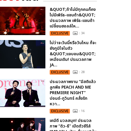
&QUOT;ถ้าไม่มีทุกคนก็คง
ไม่มีเพิร์ธ-แซนต้า&QUOT;
ประมวลภาพ เพิร์ธ-แซนต้า
เปลี่ยนฮอลล์ให...
EXCLUSIVE
: 34
ไม่ว่าจะวันนี้หรือวันไหน ก็จะ
ยังภูมิใจในตัว
&QUOT;แจบอม&QUOT;
เหมือนเดิม! ประมวลภาพ
JA...
EXCLUSIVE
: 28
ประมวลภาพงาน “มีสติแล้ว
ลูกพีช PEACH AND ME
PREMIERE NIGHT”
ปอนด์-ภูวินทร์ คลั่งรัก
หวา...
EXCLUSIVE
: 16
เคมีดี มวลสนุก! ประมวล
ภาพ “ดิว-ธี” เปิดตัวซีรีส์