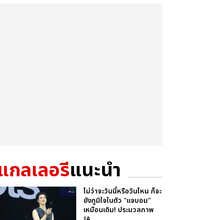
แกลเลอรี
แนะนำ
ไม่ว่าจะวันนี้หรือวันไหน ก็จะ
ยังภูมิใจในตัว "แจบอม"
เหมือนเดิม! ประมวลภาพ
JA...