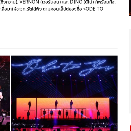
กวาน), VERNON (เวอร์นอน) และ DINO (ดิโน่) ก็พร้อมที่จะ
ะสื่อมาให้ชาวกะรัตได้ฟัง ตามคอนเส็ปต์ของชื่อ <ODE TO