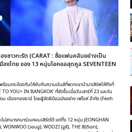
งชาวกะรัต (CARAT : ชื่อแฟนคลับอย่างเป็น
นเมืองไทย ของ 13 หนุ่มไอคอลสุดคูล SEVENTEEN
พร้อมกระโดดกันให้ยับกับความมันส์ที่พวกเขานำมาเสิร์ฟให้ถึงที่
U> IN BANGKOK’ ที่จัดขึ้นเมื่อวันเสาร์ที่ 23 และวัน
ดม เมืองทองธานี โดยผู้จัดฝีมือฉมังอย่าง เฟโอห์ จำกัด (Feoh
 จะไม่สามารถมาร่วมคอนเสิร์ตได้ แต่ทั้ง 12 หนุ่ม JEONGHAN
ชิ), WONWOO (วอนอู), WOOZI (อูจี), THE 8(ดิเอท),