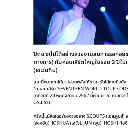
ปิดฉากไปได้อย่างสวยงามสมการรอคอยขอ
ทางการ) กับคอนเสิร์ตใหญ่ในรอบ 2 ปีใ
(เซเว่นทีน)
งานนี้พวกเขาได้มาปล่อยพลังให้ชาวกะรัตได้หายคิดถึง 
ในคอนเสิร์ต ‘SEVENTEEN WORLD TOUR <ODE TO YO
อาทิตย์ที่ 24 พฤศจิกายน 2562 ที่ผ่านมา ณ ธันเดอร์โ
Co.,Ltd.)
ครั้งนี้แม้ลีดเดอร์ของวงอย่าง S.COUPS (เอส.คูปส์)
(จองฮัน), JOSHUA (โจชัว), JUN (จุน), HOSHI (โฮ