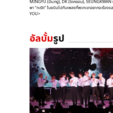
MINGYU (มินกยู), DK (โดคยอม), SEUNGKWAN (ซึง
พา “กะรัต” โบยบินไปกับเพลงที่พวกเขาอยากจะร้องแล
YOU>
อัลบั้ม
รูป