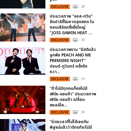
EXCLUSIVE
: 28
ประมวลภาพ “จอส-กวิน”
จัดปาร์ตี้ริมหาดสุดฮอต ใน
คอนเสิร์ตครั้งยิ่งใหญ่
“JOSS GAWIN HEAT ...
EXCLUSIVE
: 34
ประมวลภาพงาน “มีสติแล้ว
ลูกพีช PEACH AND ME
PREMIERE NIGHT”
ปอนด์-ภูวินทร์ คลั่งรัก
หวา...
EXCLUSIVE
: 16
"ถ้าไม่มีทุกคนก็คงไม่มี
เพิร์ธ-แซนต้า" ประมวลภาพ
เพิร์ธ-แซนต้า เปลี่ยน
ฮอลล์ให...
EXCLUSIVE
: 34
“ช่วงเวลาที่ไม่ได้เจอกัน
พิสูจน์แล้วว่ารักแท้จะไม่มี