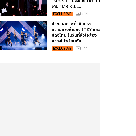
“MR.KILL มังงะสั่งตาย” ใน
งาน “MR.KILL...
EXCLUSIVE
: 14
ประมวลภาพค่ำคืนแห่ง
ความทรงจำของ ITZY และ
มิดจีไทย ในวันที่หัวใจส่อง
สว่างไปพร้อมกัน
EXCLUSIVE
: 11