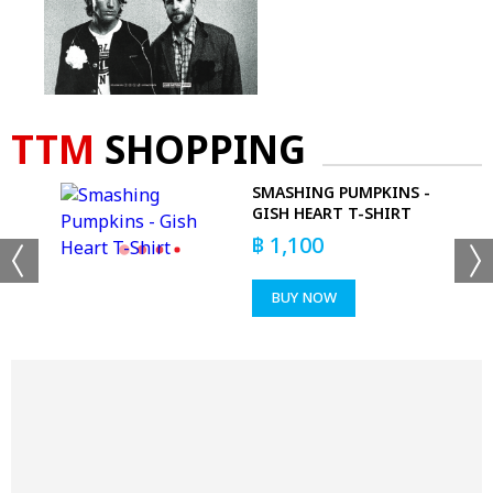
TTM
SHOPPING
LOW
SMASHING PUMPKINS -
GISH HEART T-SHIRT
฿
1,100
BUY NOW