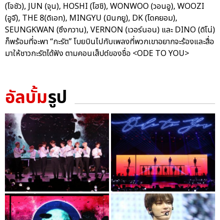
(โจชัว), JUN (จุน), HOSHI (โฮชิ), WONWOO (วอนอู), WOOZI
(อูจี), THE 8(ดิเอท), MINGYU (มินกยู), DK (โดคยอม),
SEUNGKWAN (ซึงกวาน), VERNON (เวอร์นอน) และ DINO (ดิโน่)
ก็พร้อมที่จะพา “กะรัต” โบยบินไปกับเพลงที่พวกเขาอยากจะร้องและสื่อ
มาให้ชาวกะรัตได้ฟัง ตามคอนเส็ปต์ของชื่อ <ODE TO YOU>
อัลบั้ม
รูป