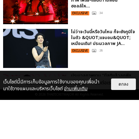
ภาพ เพิร์ธ-แซนต้า เปลี่ยน
ฮอลล์ให...
EXCLUSIVE
: 34
ไม่ว่าจะวันนี้หรือวันไหน ก็จะยังภูมิใจ
ในตัว &QUOT;แจบอม&QUOT;
เหมือนเดิม! ประมวลภาพ JA...
EXCLUSIVE
: 28
ประมวลภาพงาน “มีสติแล้วลูกพีช
PEACH AND ME PREMIERE
เว็บไซต์นี้มีการเก็บข้อมูลการใช้งานของคุณเพื่อนำ
เกี่ยวกับเรา
ติดต่อลงโฆษณา
ติดต่อเรา
ตกลง
NIGHT” ปอนด์-ภูวินทร์ คลั่งรัก
มาใช้วางแผนและบริหารเว็บไซต์
อ่านเพิ่มเติม
หวา...
© 2026
THAITICKETMAJOR
All Rights Reserved.
EXCLUSIVE
: 16
เคมีดี มวลสนุก! ประมวลภาพ “ดิว-
ธี” เปิดตัวซีรีส์ “MR.KILL มังงะสั่ง
ตาย” ในงาน “MR.KILL...
EXCLUSIVE
: 14