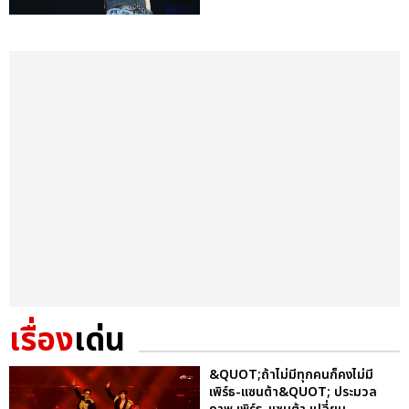
เรื่อง
เด่น
&QUOT;ถ้าไม่มีทุกคนก็คงไม่มี
เพิร์ธ-แซนต้า&QUOT; ประมวล