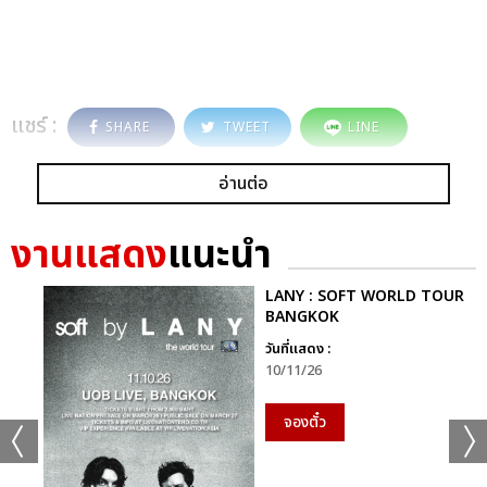
แชร์ :
SHARE
TWEET
LINE
อ่านต่อ
งานแสดง
แนะนำ
LANY : SOFT WORLD TOUR
BANGKOK
วันที่แสดง :
10/11/26
จองตั๋ว