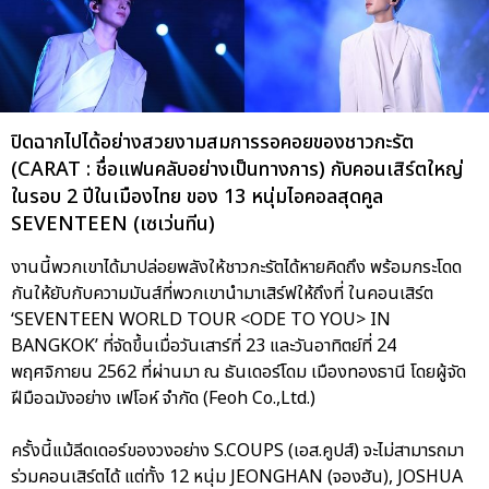
ปิดฉากไปได้อย่างสวยงามสมการรอคอยของชาวกะรัต
(CARAT : ชื่อแฟนคลับอย่างเป็นทางการ) กับคอนเสิร์ตใหญ่
ในรอบ 2 ปีในเมืองไทย ของ 13 หนุ่มไอคอลสุดคูล
SEVENTEEN (เซเว่นทีน)
งานนี้พวกเขาได้มาปล่อยพลังให้ชาวกะรัตได้หายคิดถึง พร้อมกระโดด
กันให้ยับกับความมันส์ที่พวกเขานำมาเสิร์ฟให้ถึงที่ ในคอนเสิร์ต
‘SEVENTEEN WORLD TOUR <ODE TO YOU> IN
BANGKOK’ ที่จัดขึ้นเมื่อวันเสาร์ที่ 23 และวันอาทิตย์ที่ 24
พฤศจิกายน 2562 ที่ผ่านมา ณ ธันเดอร์โดม เมืองทองธานี โดยผู้จัด
ฝีมือฉมังอย่าง เฟโอห์ จำกัด (Feoh Co.,Ltd.)
ครั้งนี้แม้ลีดเดอร์ของวงอย่าง S.COUPS (เอส.คูปส์) จะไม่สามารถมา
ร่วมคอนเสิร์ตได้ แต่ทั้ง 12 หนุ่ม JEONGHAN (จองฮัน), JOSHUA