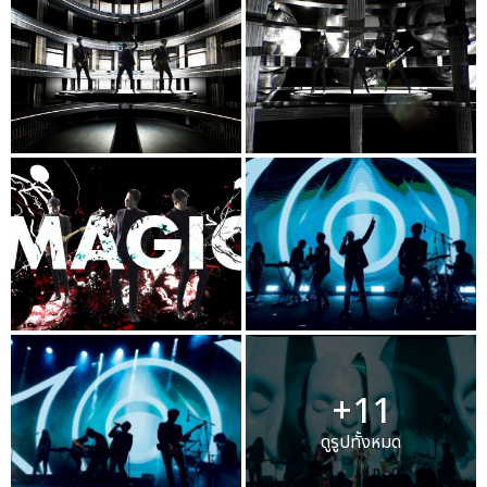
+11
ดูรูปทั้งหมด