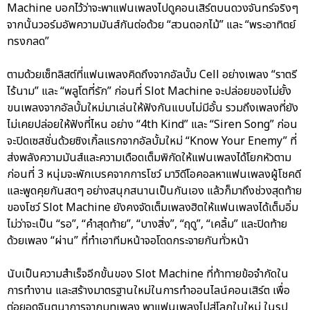
Machine บอกไว้ว่าจะพาแฟนเพลงไปดูคอนเสิร์ตบนดวงจันทร์จริงๆ
จากนั้นวอร์มอัพความมันส์กันต่อด้วย “สวนดอกไม้” และ “พระอาทิตย์
ทรงกลด”
ตามด้วยเซ็ทลิสต์ที่แฟนเพลงคิดถึงจากอัลบั้ม Cell อย่างเพลง “ราตรี
ไร้นาม” และ “พลูโตที่รัก” ก่อนที่ Slot Machine จะปล่อยของไม่ยั้ง
ขนเพลงจากอัลบั้มใหม่มาเล่นให้ฟังกันแบบไม่มีอั้น รวมถึงเพลงที่ยัง
ไม่เคยปล่อยให้ฟังที่ไหน อย่าง “4th Kind” และ “Siren Song” ก่อน
จะปิดเซสชั่นด้วยซิงเกิ้ลแรกจากอัลบั้มใหม่ “Know Your Enemy” ที่
ส่งพลังความมันส์และความเดือดเต็มพิกัดให้แฟนเพลงได้โยกหัวตาม
ก่อนที่ 3 หนุ่มจะพักเบรคจากการโชว์ มาวิดีโอคอลหาแฟนเพลงผู้โชคดี
และพูดคุยกันสดๆ อย่างสนุกสนานเป็นกันเอง แล้วก็มาถึงช่วงสุดท้าย
ของโชว์ Slot Machine ยังคงจัดเต็มเพลงฮิตให้แฟนเพลงได้เต็มอิ่ม
ไม่ว่าจะเป็น “รอ”, “คำสุดท้าย”, “บางสิ่ง”, “ฤดู”, “เคลิ้ม” และปิดท้าย
ด้วยเพลง “ผ่าน” ที่ทำเอาทีมหน้าจอโดดกระจายกันทั่วหน้า
นับเป็นความสำเร็จอีกขั้นของ Slot Machine ที่ท้าทายข้อจำกัดใน
การทำงาน และสร้างมาตรฐานใหม่ในการทำออนไลน์คอนเสิร์ต เพื่อ
ต่อยอดจินตนาการจากบทเพลง พาแฟนเพลงไปสู่โลกใบใหม่ ในรูป