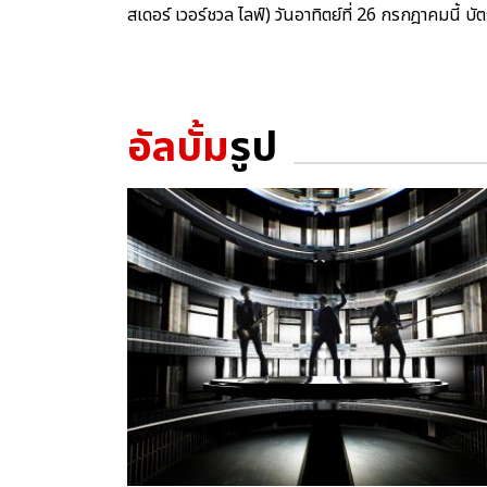
สเดอร์ เวอร์ชวล ไลฟ์) วันอาทิตย์ที่ 26 กรกฎาคมนี้ บ
อัลบั้ม
รูป