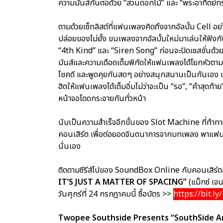
ความมันส์กันต่อด้วย “สวนดอกไม้” และ “พระอาทิตย์
ตามด้วยเซ็ทลิสต์ที่แฟนเพลงคิดถึงจากอัลบั้ม Cell อย่
ปล่อยของไม่ยั้ง ขนเพลงจากอัลบั้มใหม่มาเล่นให้ฟังกัน
“4th Kind” และ “Siren Song” ก่อนจะปิดเซสชั่นด้ว
มันส์และความเดือดเต็มพิกัดให้แฟนเพลงได้โยกหัวตาม
โชคดี และพูดคุยกันสดๆ อย่างสนุกสนานเป็นกันเอง แ
ฮิตให้แฟนเพลงได้เต็มอิ่มไม่ว่าจะเป็น “รอ”, “คำสุดท้าย”
หน้าจอโดดกระจายกันทั่วหน้า
นับเป็นความสำเร็จอีกขั้นของ Slot Machine ที่ท้
คอนเสิร์ต เพื่อต่อยอดจินตนาการจากบทเพลง พาแฟนเพ
นั่นเอง
ติดตามซีรีส์ไปของ SoundBox Online กับคอนเสิร์
IT’S JUST A MATTER OF SPACING”
(แม็กซ์ เจน
วันศุกร์ที่ 24 กรกฎาคมนี้ ซื้อบัตร >>
https://bit.l
Twopee Southside Presents “SouthSide Am