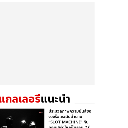
แกลเลอรี
แนะนำ
ประมวลภาพความมันส์ขอ
งวงร็อคระดับตำนาน
“SLOT MACHINE” กับ
คอนเสิร์ตใหญ่ในรอบ 7 ปี