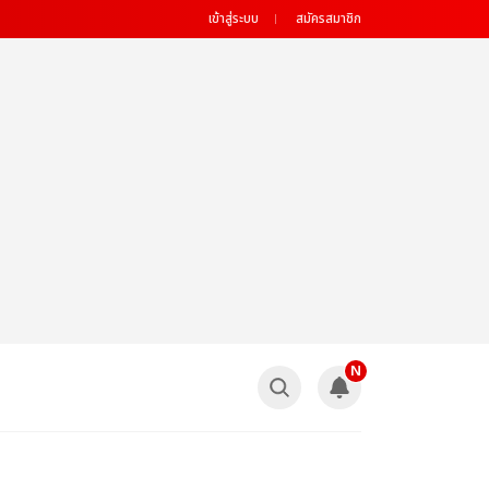
เข้าสู่ระบบ
สมัครสมาชิก
N