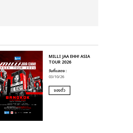
MILLI JAA EHH! ASIA
TOUR 2026
วันที่แสดง :
03/10/26
จองตั๋ว