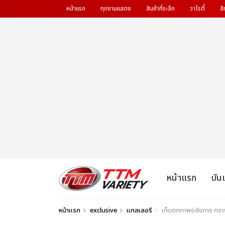
หน้าแรก
ทุกงานแสดง
สินค้าที่ระลึก
วาไรตี้
สิ
หน้าแรก
บัน
หน้าแรก
exclusive
แกลเลอรี
เก็บตกภาพอลังการ กราฟ