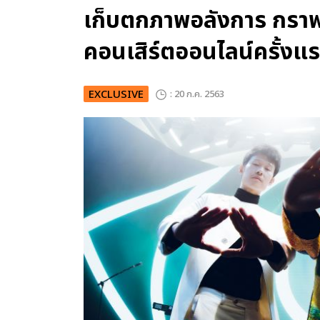
เก็บตกภาพอลังการ กรา
คอนเสิร์ตออนไลน์ครั้งแ
EXCLUSIVE
: 20 ก.ค. 2563