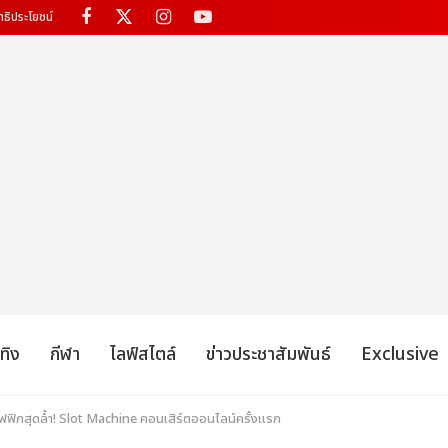
ทธิประโยชน์
เทิง
กีฬา
ไลฟ์สไตล์
ข่าวประชาสัมพันธ์
Exclusive
ฟิกสุดล้ำ! Slot Machine คอนเสิร์ตออนไลน์ครั้งแรก