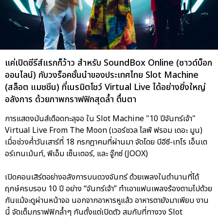
แค่เปิดซีรีส์แรกก็ว้าว สำหรับ SoundBox Online (ซาวด์บ็อก
ออนไลน์) กับวงร็อคชั้นนำของประเทศไทย Slot Machine
(สล็อต แมชชีน) ที่เนรมิตโชว์ Virtual Live ได้อย่างยิ่งใหญ่
อลังการ ด้วยภาพกราฟฟิกสุดล้ำ ตื่นตา
การแสดงมันส์เดือดทะลุจอ ใน Slot Machine "10 ปีจันทร์เจ้า"
Virtual Live From The Moon (เวอร์ชวล ไลฟ์ ฟรอม เดอะ มูน)
เมื่อช่วงค่ำวันเสาร์ที่ 18 กรกฎาคมที่ผ่านมา จัดโดย บีอีซี-เทโร เอ็นเต
อร์เทนเม้นท์, พีเอ็ม เซ็นเตอร์, และ จู๊กซ์ (JOOX)
เปิดคอนเสิร์ตอย่างอลังการบนดวงจันทร์ ด้วยเพลงในตำนานที่ได้
ฤกษ์ครบรอบ 10 ปี อย่าง “จันทร์เจ้า” ทำเอาแฟนเพลงร้องตามไปด้วย
กันแม้จะดูผ่านหน้าจอ นอกจากอาหารหูแล้ว อาหารตายังมาเพียบ งาน
นี้ จัดเต็มกราฟฟิกล้ำๆ กันตั้งแต่เปิดตัว สมกับที่ทางวง Slot