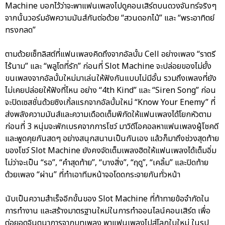
Machine บอกไว้ว่าจะพาแฟนเพลงไปดูคอนเสิร์ตบนดวงจันทร์จริงๆ
จากนั้นวอร์มอัพความมันส์กันต่อด้วย “สวนดอกไม้” และ “พระอาทิตย์
ทรงกลด”
ตามด้วยเซ็ทลิสต์ที่แฟนเพลงคิดถึงจากอัลบั้ม Cell อย่างเพลง “ราตรี
ไร้นาม” และ “พลูโตที่รัก” ก่อนที่ Slot Machine จะปล่อยของไม่ยั้ง
ขนเพลงจากอัลบั้มใหม่มาเล่นให้ฟังกันแบบไม่มีอั้น รวมถึงเพลงที่ยัง
ไม่เคยปล่อยให้ฟังที่ไหน อย่าง “4th Kind” และ “Siren Song” ก่อน
จะปิดเซสชั่นด้วยซิงเกิ้ลแรกจากอัลบั้มใหม่ “Know Your Enemy” ที่
ส่งพลังความมันส์และความเดือดเต็มพิกัดให้แฟนเพลงได้โยกหัวตาม
ก่อนที่ 3 หนุ่มจะพักเบรคจากการโชว์ มาวิดีโอคอลหาแฟนเพลงผู้โชคดี
และพูดคุยกันสดๆ อย่างสนุกสนานเป็นกันเอง แล้วก็มาถึงช่วงสุดท้าย
ของโชว์ Slot Machine ยังคงจัดเต็มเพลงฮิตให้แฟนเพลงได้เต็มอิ่ม
ไม่ว่าจะเป็น “รอ”, “คำสุดท้าย”, “บางสิ่ง”, “ฤดู”, “เคลิ้ม” และปิดท้าย
ด้วยเพลง “ผ่าน” ที่ทำเอาทีมหน้าจอโดดกระจายกันทั่วหน้า
นับเป็นความสำเร็จอีกขั้นของ Slot Machine ที่ท้าทายข้อจำกัดใน
การทำงาน และสร้างมาตรฐานใหม่ในการทำออนไลน์คอนเสิร์ต เพื่อ
ต่อยอดจินตนาการจากบทเพลง พาแฟนเพลงไปสู่โลกใบใหม่ ในรูป