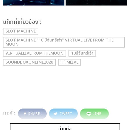
เเท็กที่เกี่ยวข้อง :
SLOT MACHINE
SLOT MACHINE "10 ปีจันทร์เจ้า" VIRTUAL LIVE FROM THE
MOON
VIRTUALLIVEFROMTHEMOON
10ปีจันทร์เจ้า
SOUNDBOXONLINE2020
TTMLIVE
แชร์ :
SHARE
TWEET
LINE
อ่านต่อ