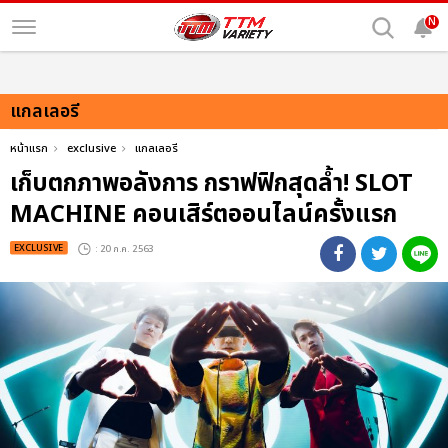
N
แกลเลอรี
หน้าแรก
exclusive
แกลเลอรี
เก็บตกภาพอลังการ กราฟฟิกสุดล้ำ! SLOT
MACHINE คอนเสิร์ตออนไลน์ครั้งแรก
EXCLUSIVE
: 20 ก.ค. 2563