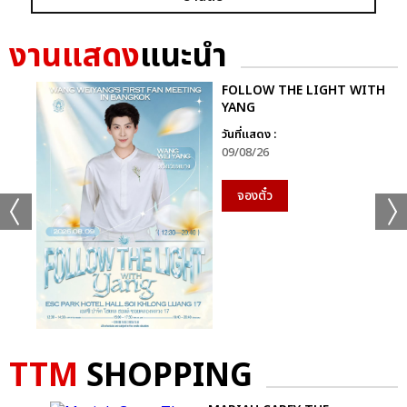
งานแสดง
แนะนำ
FOLLOW THE LIGHT WITH
YANG
วันที่แสดง :
09/08/26
จองตั๋ว
TTM
SHOPPING