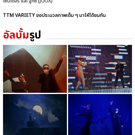
เซ็นเตอร์ และ จู๊กซ์ (JOOX)
TTM VARIETY ขอประมวลภาพเต็ม ๆ มาให้ได้ชมกัน
อัลบั้ม
รูป