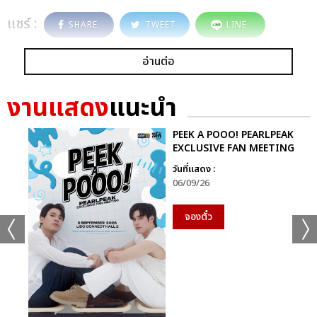
แชร์ :
SHARE
TWEET
LINE
อ่านต่อ
งานแสดง
แนะนำ
PEEK A POOO! PEARLPEAK
EXCLUSIVE FAN MEETING
วันที่แสดง :
06/09/26
จองตั๋ว