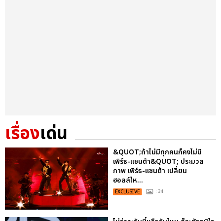
เรื่อง
เด่น
&QUOT;ถ้าไม่มีทุกคนก็คงไม่มี
เพิร์ธ-แซนต้า&QUOT; ประมวล
ภาพ เพิร์ธ-แซนต้า เปลี่ยน
ฮอลล์ให...
EXCLUSIVE
: 34