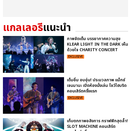
แกลเลอรี
แนะนำ
ภาพจัดเต็ม บรรยากาศความสุข
KLEAR LIGHT IN THE DARK เห็น
ด้วยใจ CHARITY CONCERT
EXCLUSIVE
เต็มอิ่ม อบอุ่น! ประมวลภาพ แม็กซ์
เจนมานะ เปิดห้องนั่งเล่น โชว์ไฮบริด
คอนเสิร์ตครั้งแรก
EXCLUSIVE
เก็บตกภาพอลังการ กราฟฟิกสุดล้ำ!
SLOT MACHINE คอนเสิร์ต