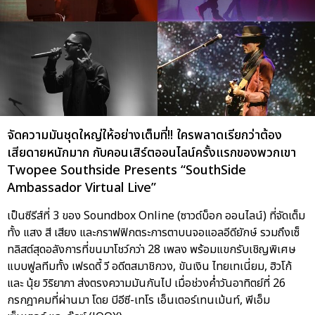
จัดความมันชุดใหญ่ให้อย่างเต็มที่!! ใครพลาดเรียกว่าต้อง
เสียดายหนักมาก กับคอนเสิร์ตออนไลน์ครั้งแรกของพวกเขา
Twopee Southside Presents “SouthSide
Ambassador Virtual Live”
เป็นซีรีส์ที่ 3 ของ Soundbox Online (ซาวด์บ็อก ออนไลน์) ที่จัดเต็ม
ทั้ง แสง สี เสียง และกราฟฟิกตระการตาบนจอแอลอีดียักษ์ รวมถึงเซ็
ทลิสต์สุดอลังการที่ขนมาโชว์กว่า 28 เพลง พร้อมแขกรับเชิญพิเศษ
แบบฟูลทีมทั้ง เฟรดดี้ วี อดีตสมาชิกวง, ขันเงิน ไทยเทเนี่ยม, ฮิวโก้
และ นุ้ย วิริยาภา ส่งตรงความมันกันไป เมื่อช่วงค่ำวันอาทิตย์ที่ 26
กรกฎาคมที่ผ่านมา โดย บีอีซี-เทโร เอ็นเตอร์เทนเม้นท์, พีเอ็ม