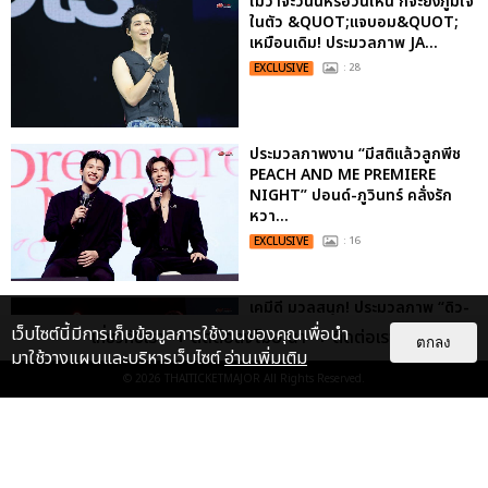
ไม่ว่าจะวันนี้หรือวันไหน ก็จะยังภูมิใจ
ในตัว &QUOT;แจบอม&QUOT;
เหมือนเดิม! ประมวลภาพ JA...
EXCLUSIVE
: 28
ประมวลภาพงาน “มีสติแล้วลูกพีช
PEACH AND ME PREMIERE
NIGHT” ปอนด์-ภูวินทร์ คลั่งรัก
หวา...
EXCLUSIVE
: 16
เคมีดี มวลสนุก! ประมวลภาพ “ดิว-
ธี” เปิดตัวซีรีส์ “MR.KILL มังงะสั่ง
เว็บไซต์นี้มีการเก็บข้อมูลการใช้งานของคุณเพื่อนำ
เกี่ยวกับเรา
ติดต่อลงโฆษณา
ติดต่อเรา
ตกลง
ตาย” ในงาน “MR.KILL...
มาใช้วางแผนและบริหารเว็บไซต์
อ่านเพิ่มเติม
EXCLUSIVE
: 14
© 2026
THAITICKETMAJOR
All Rights Reserved.
ประมวลภาพค่ำคืนแห่งความทรงจำ
ของ ITZY และมิดจีไทย ในวันที่