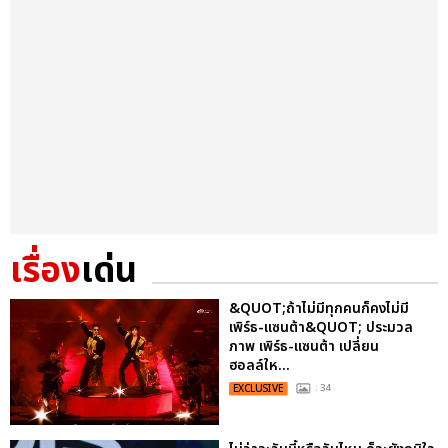
เรื่อง
เด่น
&QUOT;ถ้าไม่มีทุกคนก็คงไม่มี
เพิร์ธ-แซนต้า&QUOT; ประมวล
ภาพ เพิร์ธ-แซนต้า เปลี่ยน
ฮอลล์ให...
EXCLUSIVE
: 34