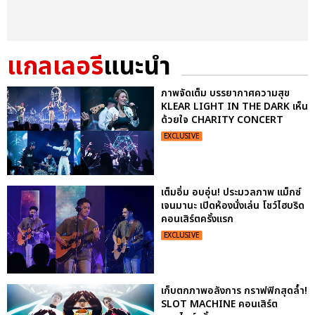
แกลเลอรี
แนะนำ
ภาพจัดเต็ม บรรยากาศความสุข
KLEAR LIGHT IN THE DARK เห็น
ด้วยใจ CHARITY CONCERT
EXCLUSIVE
เต็มอิ่ม อบอุ่น! ประมวลภาพ แม็กซ์
เจนมานะ เปิดห้องนั่งเล่น โชว์ไฮบริด
คอนเสิร์ตครั้งแรก
EXCLUSIVE
เก็บตกภาพอลังการ กราฟฟิกสุดล้ำ!
SLOT MACHINE คอนเสิร์ต