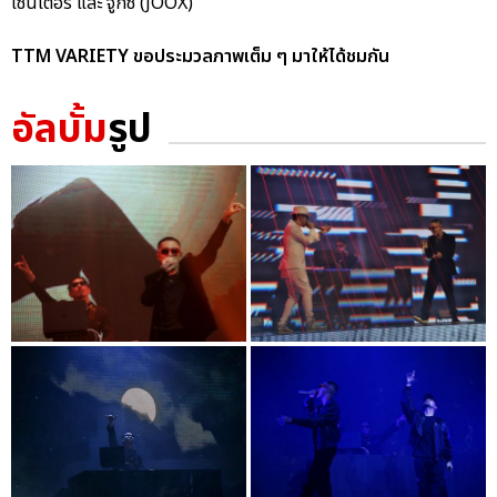
เซ็นเตอร์ และ จู๊กซ์ (JOOX)
TTM VARIETY ขอประมวลภาพเต็ม ๆ มาให้ได้ชมกัน
อัลบั้ม
รูป