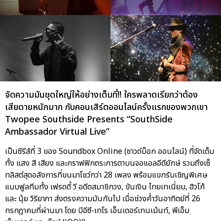
จัดความมันชุดใหญ่ให้อย่างเต็มที่!! ใครพลาดเรียกว่าต้อง
เสียดายหนักมาก กับคอนเสิร์ตออนไลน์ครั้งแรกของพวกเขา
Twopee Southside Presents “SouthSide
Ambassador Virtual Live”
เป็นซีรีส์ที่ 3 ของ Soundbox Online (ซาวด์บ็อก ออนไลน์) ที่จัดเต็ม
ทั้ง แสง สี เสียง และกราฟฟิกตระการตาบนจอแอลอีดียักษ์ รวมถึงเซ็
ทลิสต์สุดอลังการที่ขนมาโชว์กว่า 28 เพลง พร้อมแขกรับเชิญพิเศษ
แบบฟูลทีมทั้ง เฟรดดี้ วี อดีตสมาชิกวง, ขันเงิน ไทยเทเนี่ยม, ฮิวโก้
และ นุ้ย วิริยาภา ส่งตรงความมันกันไป เมื่อช่วงค่ำวันอาทิตย์ที่ 26
กรกฎาคมที่ผ่านมา โดย บีอีซี-เทโร เอ็นเตอร์เทนเม้นท์, พีเอ็ม