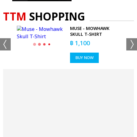
TTM
SHOPPING
ETT
MUSE - MOWHAWK
IRT
SKULL T-SHIRT
฿
1,100
BUY NOW