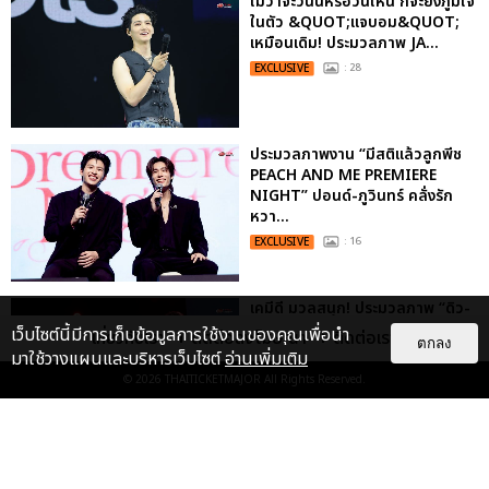
ไม่ว่าจะวันนี้หรือวันไหน ก็จะยังภูมิใจ
ในตัว &QUOT;แจบอม&QUOT;
เหมือนเดิม! ประมวลภาพ JA...
EXCLUSIVE
: 28
ประมวลภาพงาน “มีสติแล้วลูกพีช
PEACH AND ME PREMIERE
NIGHT” ปอนด์-ภูวินทร์ คลั่งรัก
หวา...
EXCLUSIVE
: 16
เคมีดี มวลสนุก! ประมวลภาพ “ดิว-
ธี” เปิดตัวซีรีส์ “MR.KILL มังงะสั่ง
เว็บไซต์นี้มีการเก็บข้อมูลการใช้งานของคุณเพื่อนำ
เกี่ยวกับเรา
ติดต่อลงโฆษณา
ติดต่อเรา
ตกลง
ตาย” ในงาน “MR.KILL...
มาใช้วางแผนและบริหารเว็บไซต์
อ่านเพิ่มเติม
EXCLUSIVE
: 14
© 2026
THAITICKETMAJOR
All Rights Reserved.
ประมวลภาพค่ำคืนแห่งความทรงจำ
ของ ITZY และมิดจีไทย ในวันที่