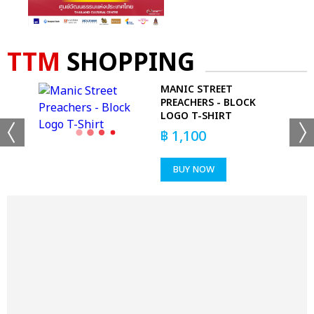
TTM
SHOPPING
 -
MANIC STREET
PREACHERS - BLOCK
LOGO T-SHIRT
฿
1,100
BUY NOW