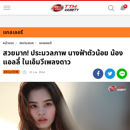
N
แกลเลอรี
หน้าแรก
exclusive
แกลเลอรี
สวยมาก! ประมวลภาพ นางฟ้าตัวน้อย น้อง
แอลลี่ ในเอ็มวีเพลงดาว
EXCLUSIVE
: 23 ก.พ. 2564