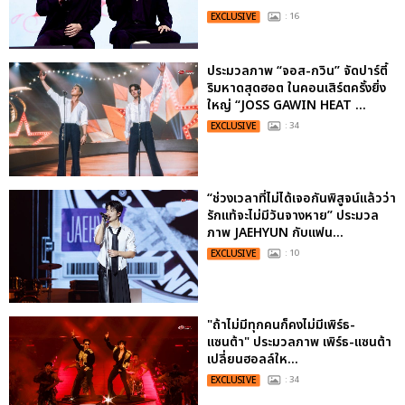
EXCLUSIVE
: 16
ประมวลภาพ “จอส-กวิน” จัดปาร์ตี้
ริมหาดสุดฮอต ในคอนเสิร์ตครั้งยิ่ง
ใหญ่ “JOSS GAWIN HEAT ...
EXCLUSIVE
: 34
“ช่วงเวลาที่ไม่ได้เจอกันพิสูจน์แล้วว่า
รักแท้จะไม่มีวันจางหาย” ประมวล
ภาพ JAEHYUN กับแฟน...
EXCLUSIVE
: 10
"ถ้าไม่มีทุกคนก็คงไม่มีเพิร์ธ-
แซนต้า" ประมวลภาพ เพิร์ธ-แซนต้า
เปลี่ยนฮอลล์ให...
EXCLUSIVE
: 34