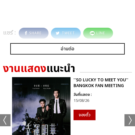
แชร์ :
SHARE
TWEET
LINE
อ่านต่อ
งานแสดง
แนะนำ
''SO LUCKY TO MEET YOU''
BANGKOK FAN MEETING
วันที่แสดง :
15/08/26
จองตั๋ว