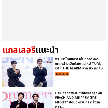
แกลเลอรี
แนะนำ
พี่จุนมาไทยแล้ว! เก็บตกภาพงาน
แถลงข่าวเปิดตัวเพลงใหม่ TURN
OFF THE ALARM จาก มิว ศุภศิษ...
EXCLUSIVE
ประมวลภาพงาน “มีสติแล้วลูกพีช
PEACH AND ME PREMIERE
NIGHT” ปอนด์-ภูวินทร์ คลั่งรัก
หวา...