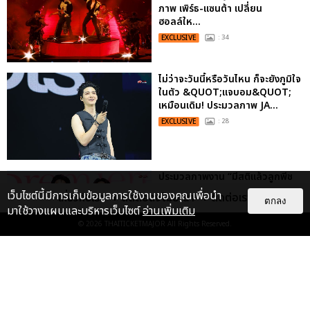
ภาพ เพิร์ธ-แซนต้า เปลี่ยน
ฮอลล์ให...
EXCLUSIVE
: 34
ไม่ว่าจะวันนี้หรือวันไหน ก็จะยังภูมิใจ
ในตัว &QUOT;แจบอม&QUOT;
เหมือนเดิม! ประมวลภาพ JA...
EXCLUSIVE
: 28
ประมวลภาพงาน “มีสติแล้วลูกพีช
PEACH AND ME PREMIERE
เว็บไซต์นี้มีการเก็บข้อมูลการใช้งานของคุณเพื่อนำ
เกี่ยวกับเรา
ติดต่อลงโฆษณา
ติดต่อเรา
NIGHT” ปอนด์-ภูวินทร์ คลั่งรัก
ตกลง
มาใช้วางแผนและบริหารเว็บไซต์
อ่านเพิ่มเติม
หวา...
© 2026
THAITICKETMAJOR
All Rights Reserved.
EXCLUSIVE
: 16
เคมีดี มวลสนุก! ประมวลภาพ “ดิว-
ธี” เปิดตัวซีรีส์ “MR.KILL มังงะสั่ง
ตาย” ในงาน “MR.KILL...