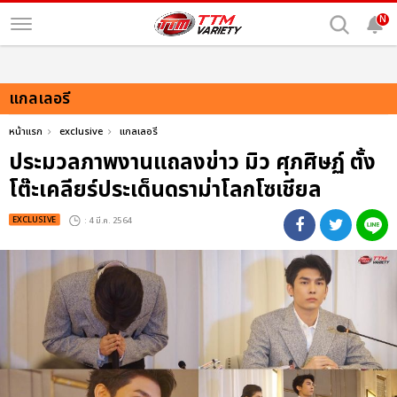
N
แกลเลอรี
หน้าแรก
exclusive
แกลเลอรี
ประมวลภาพงานแถลงข่าว มิว ศุภศิษฏ์ ตั้ง
โต๊ะเคลียร์ประเด็นดราม่าโลกโซเชียล
EXCLUSIVE
: 4 มี.ค. 2564