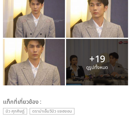
+19
ดูรูปทั้งหมด
เเท็กที่เกี่ยวข้อง :
มิว ศุภศิษฏ์
ดราม่าเอ็มวีมิว แจฮยอน