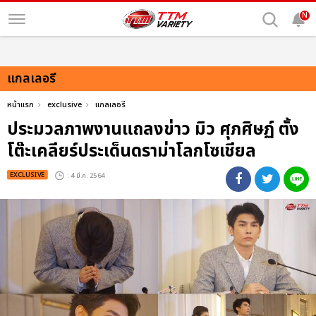
N
แกลเลอรี
หน้าแรก
exclusive
แกลเลอรี
ประมวลภาพงานแถลงข่าว มิว ศุภศิษฏ์ ตั้ง
โต๊ะเคลียร์ประเด็นดราม่าโลกโซเชียล
EXCLUSIVE
: 4 มี.ค. 2564