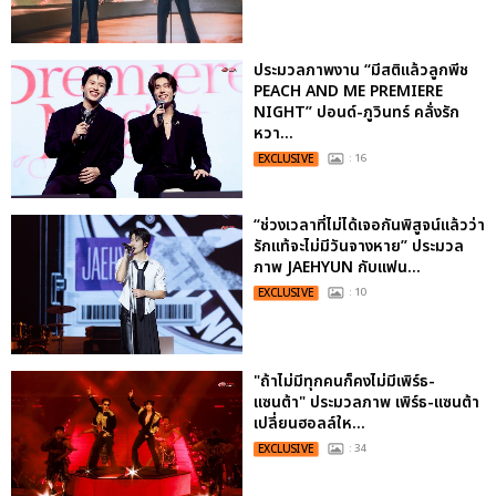
ประมวลภาพงาน “มีสติแล้วลูกพีช
PEACH AND ME PREMIERE
NIGHT” ปอนด์-ภูวินทร์ คลั่งรัก
หวา...
EXCLUSIVE
: 16
“ช่วงเวลาที่ไม่ได้เจอกันพิสูจน์แล้วว่า
รักแท้จะไม่มีวันจางหาย” ประมวล
ภาพ JAEHYUN กับแฟน...
EXCLUSIVE
: 10
"ถ้าไม่มีทุกคนก็คงไม่มีเพิร์ธ-
แซนต้า" ประมวลภาพ เพิร์ธ-แซนต้า
เปลี่ยนฮอลล์ให...
EXCLUSIVE
: 34