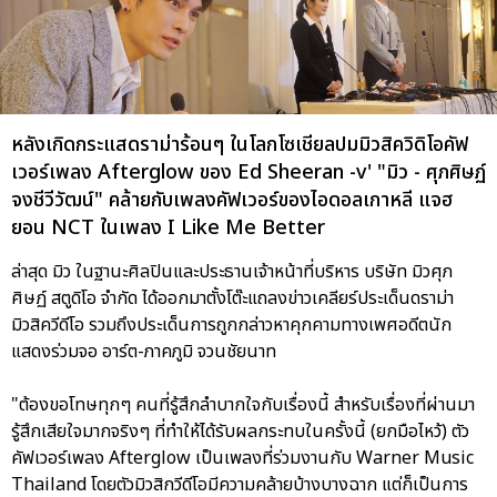
หลังเกิดกระแสดราม่าร้อนๆ ในโลกโซเชียลปมมิวสิควิดิโอคัฟ
เวอร์เพลง Afterglow ของ Ed Sheeran -v' "มิว - ศุภศิษฏ์
จงชีวีวัฒน์" คล้ายกับเพลงคัฟเวอร์ของไอดอลเกาหลี แจฮ
ยอน NCT ในเพลง I Like Me Better
ล่าสุด มิว ในฐานะศิลปินและประธานเจ้าหน้าที่บริหาร บริษัท มิวศุภ
ศิษฏ์ สตูดิโอ จำกัด ได้ออกมาตั้งโต๊ะแถลงข่าวเคลียร์ประเด็นดราม่า
มิวสิควีดีโอ รวมถึงประเด็นการถูกกล่าวหาคุกคามทางเพศอดีตนัก
แสดงร่วมจอ อาร์ต-ภาคภูมิ จวนชัยนาท
"ต้องขอโทษทุกๆ คนที่รู้สึกลำบากใจกับเรื่องนี้ สำหรับเรื่องที่ผ่านมา
รู้สึกเสียใจมากจริงๆ ที่ทำให้ได้รับผลกระทบในครั้งนี้ (ยกมือไหว้) ตัว
คัฟเวอร์เพลง Afterglow เป็นเพลงที่ร่วมงานกับ Warner Music
Thailand โดยตัวมิวสิกวีดีโอมีความคล้ายบ้างบางฉาก แต่ก็เป็นการ