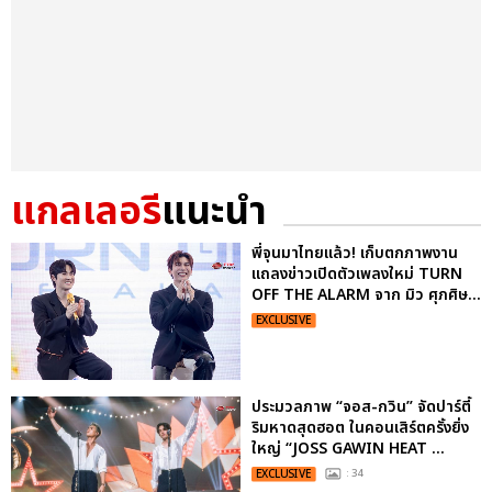
แกลเลอรี
แนะนำ
พี่จุนมาไทยแล้ว! เก็บตกภาพงาน
แถลงข่าวเปิดตัวเพลงใหม่ TURN
OFF THE ALARM จาก มิว ศุภศิษ...
EXCLUSIVE
ประมวลภาพ “จอส-กวิน” จัดปาร์ตี้
ริมหาดสุดฮอต ในคอนเสิร์ตครั้งยิ่ง
ใหญ่ “JOSS GAWIN HEAT ...
EXCLUSIVE
: 34