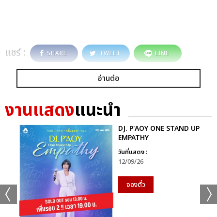
แชร์ :
SHARE
TWEET
LINE
อ่านต่อ
งานแสดง
แนะนำ
DJ. P'AOY ONE STAND UP
EMPATHY
วันที่แสดง :
12/09/26
จองตั๋ว