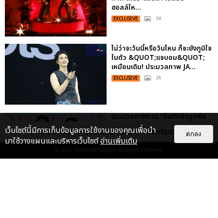
ฮอลล์ให...
EXCLUSIVE
: 34
ไม่ว่าจะวันนี้หรือวันไหน ก็จะยังภูมิใจ
ในตัว &QUOT;แจบอม&QUOT;
เหมือนเดิม! ประมวลภาพ JA...
EXCLUSIVE
: 28
ประมวลภาพงาน “มีสติแล้วลูกพีช
PEACH AND ME PREMIERE
เว็บไซต์นี้มีการเก็บข้อมูลการใช้งานของคุณเพื่อนำ
เกี่ยวกับเรา
ติดต่อลงโฆษณา
ติดต่อเรา
NIGHT” ปอนด์-ภูวินทร์ คลั่งรัก
ตกลง
มาใช้วางแผนและบริหารเว็บไซต์
อ่านเพิ่มเติม
หวา...
© 2026
THAITICKETMAJOR
All Rights Reserved.
EXCLUSIVE
: 16
เคมีดี มวลสนุก! ประมวลภาพ “ดิว-
ธี” เปิดตัวซีรีส์ “MR.KILL มังงะสั่ง
ตาย” ในงาน “MR.KILL...
EXCLUSIVE
: 14