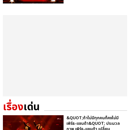
เรื่อง
เด่น
&QUOT;ถ้าไม่มีทุกคนก็คงไม่มี
เพิร์ธ-แซนต้า&QUOT; ประมวล
ภาพ เพิร์ธ-แซนต้า เปลี่ยน