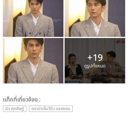
+19
ดูรูปทั้งหมด
เเท็กที่เกี่ยวข้อง :
มิว ศุภศิษฏ์
ดราม่าเอ็มวีมิว แจฮยอน