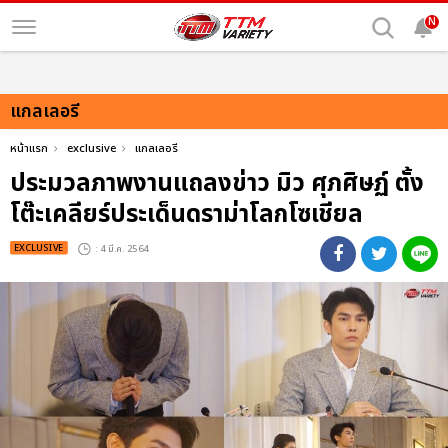
N
แกลเลอรี
หน้าแรก
exclusive
แกลเลอรี
ประมวลภาพงานแถลงข่าว มิว ศุภศิษฏ์ ตั้ง
โต๊ะเคลียร์ประเด็นดราม่าโลกโซเชียล
EXCLUSIVE
: 4 มี.ค. 2564