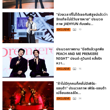
“ช่วงเวลาที่ไม่ได้เจอกันพิสูจน์แล้วว่า
รักแท้จะไม่มีวันจางหาย” ประมวล
ภาพ JAEHYUN กับแฟน...
EXCLUSIVE
: 10
ประมวลภาพงาน “มีสติแล้วลูกพีช
PEACH AND ME PREMIERE
NIGHT” ปอนด์-ภูวินทร์ คลั่งรัก
หวา...
EXCLUSIVE
: 16
"ถ้าไม่มีทุกคนก็คงไม่มีเพิร์ธ-
แซนต้า" ประมวลภาพ เพิร์ธ-แซนต้า
เปลี่ยนฮอลล์ให...
EXCLUSIVE
: 34