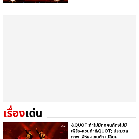
เรื่อง
เด่น
&QUOT;ถ้าไม่มีทุกคนก็คงไม่มี
เพิร์ธ-แซนต้า&QUOT; ประมวล
ภาพ เพิร์ธ-แซนต้า เปลี่ยน