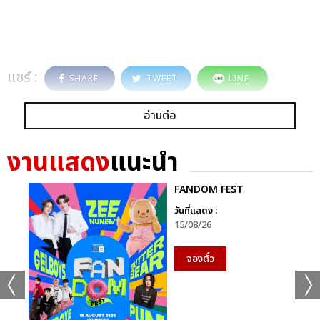
แชร์ :
SHARE
TWEET
LINE
อ่านต่อ
งานแสดง
แนะนำ
FANDOM FEST
วันที่แสดง :
15/08/26
จองตั๋ว