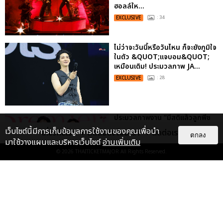
ฮอลล์ให...
EXCLUSIVE
: 34
ไม่ว่าจะวันนี้หรือวันไหน ก็จะยังภูมิใจ
ในตัว &QUOT;แจบอม&QUOT;
เหมือนเดิม! ประมวลภาพ JA...
EXCLUSIVE
: 28
ประมวลภาพงาน “มีสติแล้วลูกพีช
PEACH AND ME PREMIERE
เว็บไซต์นี้มีการเก็บข้อมูลการใช้งานของคุณเพื่อนำ
เกี่ยวกับเรา
ติดต่อลงโฆษณา
ติดต่อเรา
NIGHT” ปอนด์-ภูวินทร์ คลั่งรัก
ตกลง
มาใช้วางแผนและบริหารเว็บไซต์
อ่านเพิ่มเติม
หวา...
© 2026
THAITICKETMAJOR
All Rights Reserved.
EXCLUSIVE
: 16
เคมีดี มวลสนุก! ประมวลภาพ “ดิว-
ธี” เปิดตัวซีรีส์ “MR.KILL มังงะสั่ง
ตาย” ในงาน “MR.KILL...
EXCLUSIVE
: 14