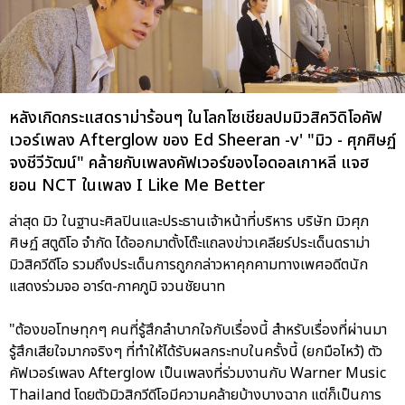
หลังเกิดกระแสดราม่าร้อนๆ ในโลกโซเชียลปมมิวสิควิดิโอคัฟ
เวอร์เพลง Afterglow ของ Ed Sheeran -v' "มิว - ศุภศิษฏ์
จงชีวีวัฒน์" คล้ายกับเพลงคัฟเวอร์ของไอดอลเกาหลี แจฮ
ยอน NCT ในเพลง I Like Me Better
ล่าสุด มิว ในฐานะศิลปินและประธานเจ้าหน้าที่บริหาร บริษัท มิวศุภ
ศิษฏ์ สตูดิโอ จำกัด ได้ออกมาตั้งโต๊ะแถลงข่าวเคลียร์ประเด็นดราม่า
มิวสิควีดีโอ รวมถึงประเด็นการถูกกล่าวหาคุกคามทางเพศอดีตนัก
แสดงร่วมจอ อาร์ต-ภาคภูมิ จวนชัยนาท
"ต้องขอโทษทุกๆ คนที่รู้สึกลำบากใจกับเรื่องนี้ สำหรับเรื่องที่ผ่านมา
รู้สึกเสียใจมากจริงๆ ที่ทำให้ได้รับผลกระทบในครั้งนี้ (ยกมือไหว้) ตัว
คัฟเวอร์เพลง Afterglow เป็นเพลงที่ร่วมงานกับ Warner Music
Thailand โดยตัวมิวสิกวีดีโอมีความคล้ายบ้างบางฉาก แต่ก็เป็นการ