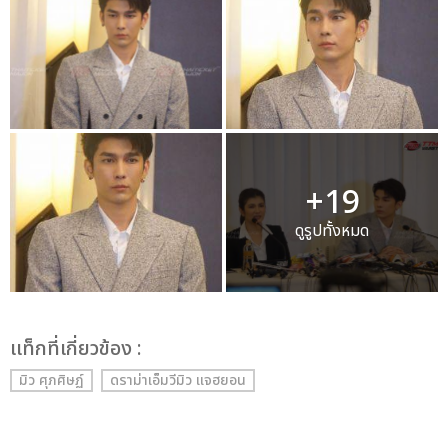
+19
ดูรูปทั้งหมด
เเท็กที่เกี่ยวข้อง :
มิว ศุภศิษฏ์
ดราม่าเอ็มวีมิว แจฮยอน