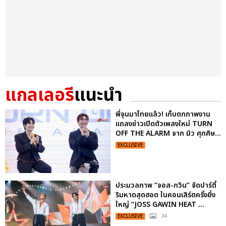
แกลเลอรี
แนะนำ
พี่จุนมาไทยแล้ว! เก็บตกภาพงาน
แถลงข่าวเปิดตัวเพลงใหม่ TURN
OFF THE ALARM จาก มิว ศุภศิษ...
EXCLUSIVE
ประมวลภาพ “จอส-กวิน” จัดปาร์ตี้
ริมหาดสุดฮอต ในคอนเสิร์ตครั้งยิ่ง
ใหญ่ “JOSS GAWIN HEAT ...
EXCLUSIVE
: 34