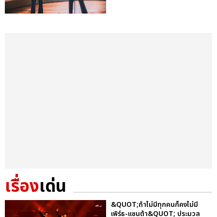
เรื่อง
เด่น
&QUOT;ถ้าไม่มีทุกคนก็คงไม่มี
เพิร์ธ-แซนต้า&QUOT; ประมวล