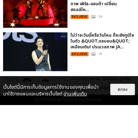
ภาพ เพิร์ธ-แซนต้า เปลี่ยน
ฮอลล์ให...
EXCLUSIVE
: 34
ไม่ว่าจะวันนี้หรือวันไหน ก็จะยังภูมิใจ
ในตัว &QUOT;แจบอม&QUOT;
เหมือนเดิม! ประมวลภาพ JA...
EXCLUSIVE
: 28
ประมวลภาพงาน “มีสติแล้วลูกพีช
PEACH AND ME PREMIERE
เว็บไซต์นี้มีการเก็บข้อมูลการใช้งานของคุณเพื่อนำ
เกี่ยวกับเรา
ติดต่อลงโฆษณา
ติดต่อเรา
NIGHT” ปอนด์-ภูวินทร์ คลั่งรัก
ตกลง
มาใช้วางแผนและบริหารเว็บไซต์
อ่านเพิ่มเติม
หวา...
© 2026
THAITICKETMAJOR
All Rights Reserved.
EXCLUSIVE
: 16
ประมวลภาพ “จอส-กวิน” จัดปาร์ตี้
ริมหาดสุดฮอต ในคอนเสิร์ตครั้งยิ่ง
ใหญ่ “JOSS GAWIN HEAT ...