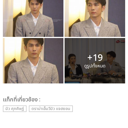
+19
ดูรูปทั้งหมด
เเท็กที่เกี่ยวข้อง :
มิว ศุภศิษฏ์
ดราม่าเอ็มวีมิว แจฮยอน