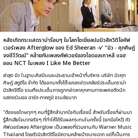
หลังเกิดกระแสดราม่าร้อนๆ ในโลกโซเชียลปมมิวสิควิดิโอคัฟ
เวอร์เพลง Afterglow ของ Ed Sheeran -v' "มิว - ศุภศิษฏ์
จงชีวีวัฒน์" คล้ายกับเพลงคัฟเวอร์ของไอดอลเกาหลี แจฮ
ยอน NCT ในเพลง I Like Me Better
ล่าสุด มิว ในฐานะศิลปินและประธานเจ้าหน้าที่บริหาร บริษัท มิวศุภ
ศิษฏ์ สตูดิโอ จำกัด ได้ออกมาตั้งโต๊ะแถลงข่าวเคลียร์ประเด็นดราม่า
มิวสิควีดีโอ รวมถึงประเด็นการถูกกล่าวหาคุกคามทางเพศอดีตนัก
แสดงร่วมจอ อาร์ต-ภาคภูมิ จวนชัยนาท
"ต้องขอโทษทุกๆ คนที่รู้สึกลำบากใจกับเรื่องนี้ สำหรับเรื่องที่ผ่านมา
รู้สึกเสียใจมากจริงๆ ที่ทำให้ได้รับผลกระทบในครั้งนี้ (ยกมือไหว้) ตัว
คัฟเวอร์เพลง Afterglow เป็นเพลงที่ร่วมงานกับ Warner Music
Thailand โดยตัวมิวสิกวีดีโอมีความคล้ายบ้างบางฉาก แต่ก็เป็นการ