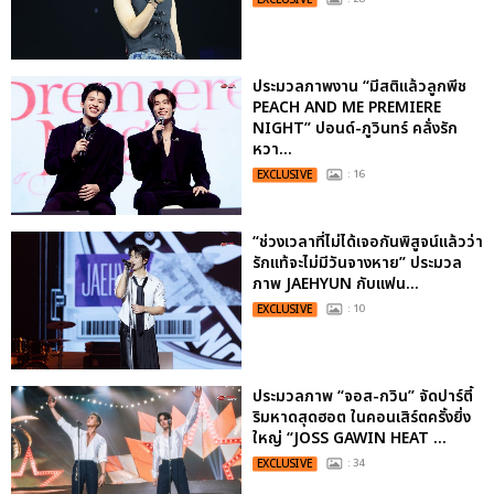
ประมวลภาพงาน “มีสติแล้วลูกพีช
PEACH AND ME PREMIERE
NIGHT” ปอนด์-ภูวินทร์ คลั่งรัก
หวา...
EXCLUSIVE
: 16
“ช่วงเวลาที่ไม่ได้เจอกันพิสูจน์แล้วว่า
รักแท้จะไม่มีวันจางหาย” ประมวล
ภาพ JAEHYUN กับแฟน...
EXCLUSIVE
: 10
ประมวลภาพ “จอส-กวิน” จัดปาร์ตี้
ริมหาดสุดฮอต ในคอนเสิร์ตครั้งยิ่ง
ใหญ่ “JOSS GAWIN HEAT ...
EXCLUSIVE
: 34