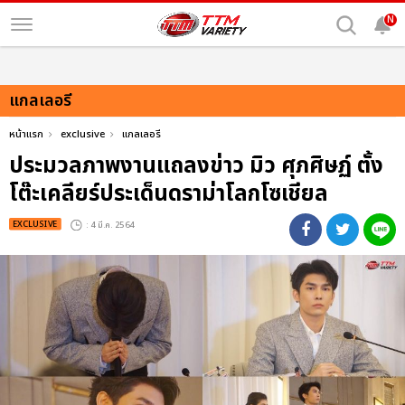
N
แกลเลอรี
หน้าแรก
exclusive
แกลเลอรี
ประมวลภาพงานแถลงข่าว มิว ศุภศิษฏ์ ตั้ง
โต๊ะเคลียร์ประเด็นดราม่าโลกโซเชียล
EXCLUSIVE
: 4 มี.ค. 2564