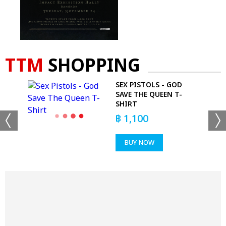
TTM
SHOPPING
O
SEX PISTOLS - GOD
T
SAVE THE QUEEN T-
SHIRT
฿
1,100
BUY NOW