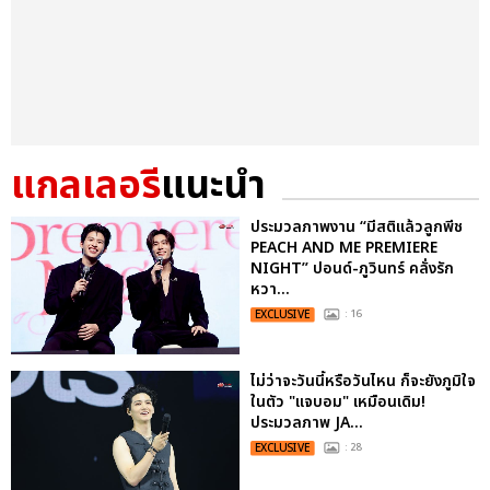
แกลเลอรี
แนะนำ
ประมวลภาพงาน “มีสติแล้วลูกพีช
PEACH AND ME PREMIERE
NIGHT” ปอนด์-ภูวินทร์ คลั่งรัก
หวา...
EXCLUSIVE
: 16
ไม่ว่าจะวันนี้หรือวันไหน ก็จะยังภูมิใจ
ในตัว "แจบอม" เหมือนเดิม!
ประมวลภาพ JA...
EXCLUSIVE
: 28