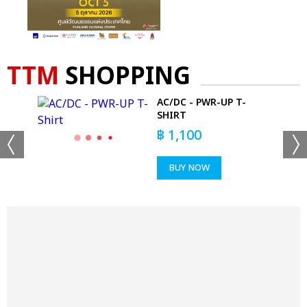
TTM
SHOPPING
AC/DC - PWR-UP T-
SHIRT
IRT
฿
1,100
BUY NOW