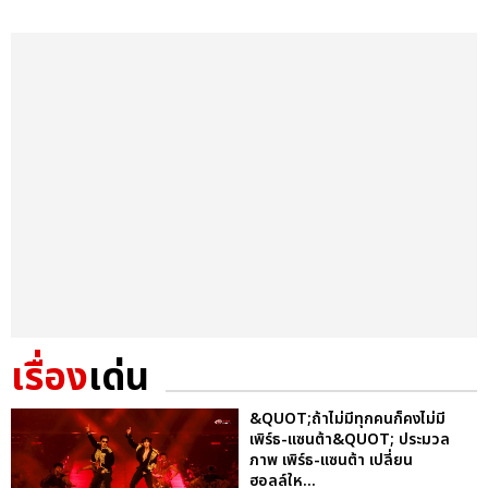
เรื่อง
เด่น
&QUOT;ถ้าไม่มีทุกคนก็คงไม่มี
เพิร์ธ-แซนต้า&QUOT; ประมวล
ภาพ เพิร์ธ-แซนต้า เปลี่ยน
ฮอลล์ให...