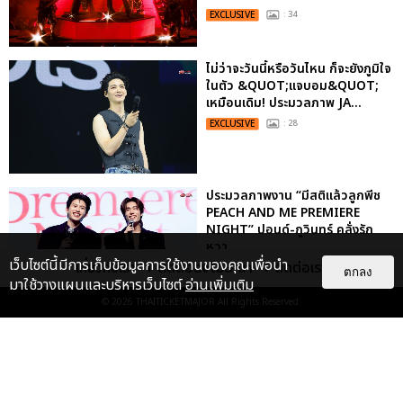
EXCLUSIVE
: 34
ไม่ว่าจะวันนี้หรือวันไหน ก็จะยังภูมิใจ
ในตัว &QUOT;แจบอม&QUOT;
เหมือนเดิม! ประมวลภาพ JA...
EXCLUSIVE
: 28
ประมวลภาพงาน “มีสติแล้วลูกพีช
PEACH AND ME PREMIERE
NIGHT” ปอนด์-ภูวินทร์ คลั่งรัก
หวา...
เว็บไซต์นี้มีการเก็บข้อมูลการใช้งานของคุณเพื่อนำ
เกี่ยวกับเรา
ติดต่อลงโฆษณา
ติดต่อเรา
EXCLUSIVE
: 16
ตกลง
มาใช้วางแผนและบริหารเว็บไซต์
อ่านเพิ่มเติม
© 2026
THAITICKETMAJOR
All Rights Reserved.
เคมีดี มวลสนุก! ประมวลภาพ “ดิว-
ธี” เปิดตัวซีรีส์ “MR.KILL มังงะสั่ง
ตาย” ในงาน “MR.KILL...
EXCLUSIVE
: 14