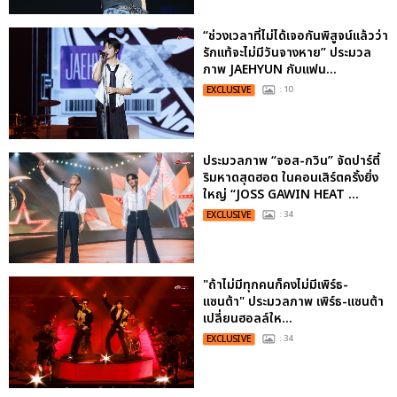
“ช่วงเวลาที่ไม่ได้เจอกันพิสูจน์แล้วว่า
รักแท้จะไม่มีวันจางหาย” ประมวล
ภาพ JAEHYUN กับแฟน...
EXCLUSIVE
: 10
ประมวลภาพ “จอส-กวิน” จัดปาร์ตี้
ริมหาดสุดฮอต ในคอนเสิร์ตครั้งยิ่ง
ใหญ่ “JOSS GAWIN HEAT ...
EXCLUSIVE
: 34
"ถ้าไม่มีทุกคนก็คงไม่มีเพิร์ธ-
แซนต้า" ประมวลภาพ เพิร์ธ-แซนต้า
เปลี่ยนฮอลล์ให...
EXCLUSIVE
: 34