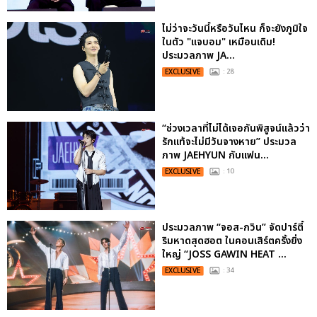
ไม่ว่าจะวันนี้หรือวันไหน ก็จะยังภูมิใจ
ในตัว "แจบอม" เหมือนเดิม!
ประมวลภาพ JA...
EXCLUSIVE
: 28
“ช่วงเวลาที่ไม่ได้เจอกันพิสูจน์แล้วว่า
รักแท้จะไม่มีวันจางหาย” ประมวล
ภาพ JAEHYUN กับแฟน...
EXCLUSIVE
: 10
ประมวลภาพ “จอส-กวิน” จัดปาร์ตี้
ริมหาดสุดฮอต ในคอนเสิร์ตครั้งยิ่ง
ใหญ่ “JOSS GAWIN HEAT ...
EXCLUSIVE
: 34