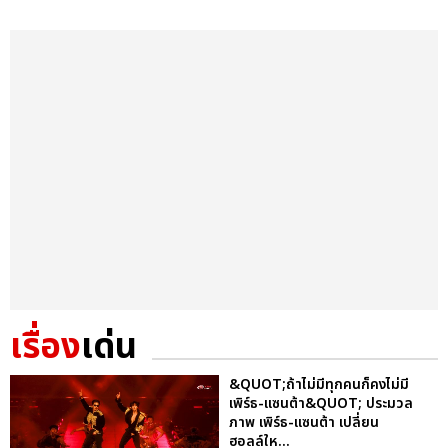
เรื่อง
เด่น
&QUOT;ถ้าไม่มีทุกคนก็คงไม่มี
เพิร์ธ-แซนต้า&QUOT; ประมวล
ภาพ เพิร์ธ-แซนต้า เปลี่ยน
ฮอลล์ให...