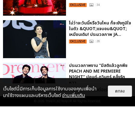
EXCLUSIVE
: 34
ไม่ว่าจะวันนี้หรือวันไหน ก็จะยังภูมิใจ
ในตัว &QUOT;แจบอม&QUOT;
เหมือนเดิม! ประมวลภาพ JA...
EXCLUSIVE
: 28
ประมวลภาพงาน “มีสติแล้วลูกพีช
PEACH AND ME PREMIERE
NIGHT” ปอนด์-ภูวินทร์ คลั่งรัก
หวา...
เว็บไซต์นี้มีการเก็บข้อมูลการใช้งานของคุณเพื่อนำ
เกี่ยวกับเรา
ติดต่อลงโฆษณา
ติดต่อเรา
EXCLUSIVE
: 16
ตกลง
มาใช้วางแผนและบริหารเว็บไซต์
อ่านเพิ่มเติม
© 2026
THAITICKETMAJOR
All Rights Reserved.
เคมีดี มวลสนุก! ประมวลภาพ “ดิว-
ธี” เปิดตัวซีรีส์ “MR.KILL มังงะสั่ง
ตาย” ในงาน “MR.KILL...
EXCLUSIVE
: 14