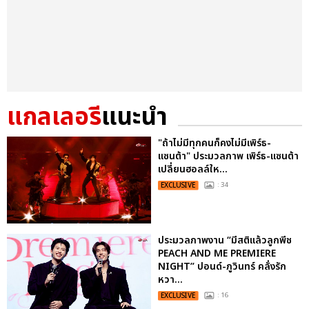
แกลเลอรี
แนะนำ
"ถ้าไม่มีทุกคนก็คงไม่มีเพิร์ธ-
แซนต้า" ประมวลภาพ เพิร์ธ-แซนต้า
เปลี่ยนฮอลล์ให...
EXCLUSIVE
: 34
ประมวลภาพงาน “มีสติแล้วลูกพีช
PEACH AND ME PREMIERE
NIGHT” ปอนด์-ภูวินทร์ คลั่งรัก
หวา...
EXCLUSIVE
: 16