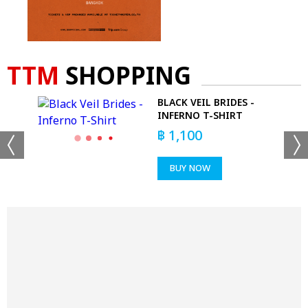
TTM
SHOPPING
S
BLACK VEIL BRIDES -
INFERNO T-SHIRT
฿
1,100
BUY NOW