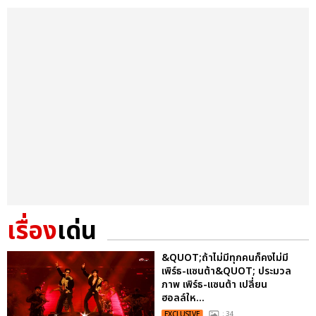
เรื่อง
เด่น
&QUOT;ถ้าไม่มีทุกคนก็คงไม่มี
เพิร์ธ-แซนต้า&QUOT; ประมวล
ภาพ เพิร์ธ-แซนต้า เปลี่ยน
ฮอลล์ให...
EXCLUSIVE
: 34