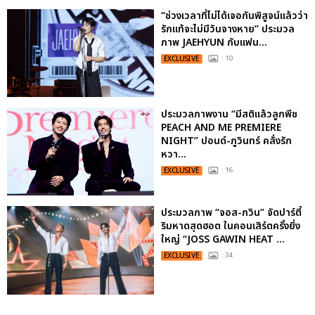
“ช่วงเวลาที่ไม่ได้เจอกันพิสูจน์แล้วว่า
รักแท้จะไม่มีวันจางหาย” ประมวล
ภาพ JAEHYUN กับแฟน...
EXCLUSIVE
: 10
ประมวลภาพงาน “มีสติแล้วลูกพีช
PEACH AND ME PREMIERE
NIGHT” ปอนด์-ภูวินทร์ คลั่งรัก
หวา...
EXCLUSIVE
: 16
ประมวลภาพ “จอส-กวิน” จัดปาร์ตี้
ริมหาดสุดฮอต ในคอนเสิร์ตครั้งยิ่ง
ใหญ่ “JOSS GAWIN HEAT ...
EXCLUSIVE
: 34