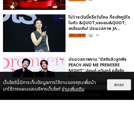
ไม่ว่าจะวันนี้หรือวันไหน ก็จะยังภูมิใจ
ในตัว &QUOT;แจบอม&QUOT;
เหมือนเดิม! ประมวลภาพ JA...
EXCLUSIVE
: 28
ประมวลภาพงาน “มีสติแล้วลูกพีช
PEACH AND ME PREMIERE
NIGHT” ปอนด์-ภูวินทร์ คลั่งรัก
หวา...
เว็บไซต์นี้มีการเก็บข้อมูลการใช้งานของคุณเพื่อนำ
เกี่ยวกับเรา
ติดต่อลงโฆษณา
ติดต่อเรา
EXCLUSIVE
: 16
ตกลง
มาใช้วางแผนและบริหารเว็บไซต์
อ่านเพิ่มเติม
© 2026
THAITICKETMAJOR
All Rights Reserved.
เคมีดี มวลสนุก! ประมวลภาพ “ดิว-
ธี” เปิดตัวซีรีส์ “MR.KILL มังงะสั่ง
ตาย” ในงาน “MR.KILL...
EXCLUSIVE
: 14