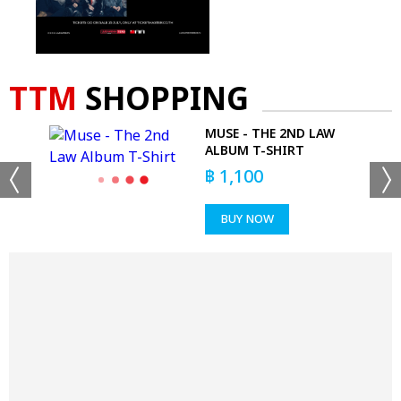
TTM
SHOPPING
MUSE - THE 2ND LAW
KS
ALBUM T-SHIRT
฿
1,100
BUY NOW