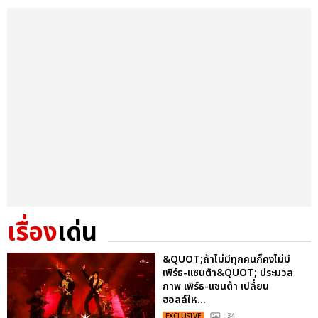
เรื่อง
เด่น
&QUOT;ถ้าไม่มีทุกคนก็คงไม่มี
เพิร์ธ-แซนต้า&QUOT; ประมวล
ภาพ เพิร์ธ-แซนต้า เปลี่ยน
ฮอลล์ให...
EXCLUSIVE
: 34