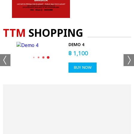
TTM
SHOPPING
AL
DEMO 4
RT
฿
1,100
BUY NOW