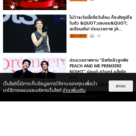
ไม่ว่าจะวันนี้หรือวันไหน ก็จะยังภูมิใจ
ในตัว &QUOT;แจบอม&QUOT;
เหมือนเดิม! ประมวลภาพ JA...
EXCLUSIVE
: 28
ประมวลภาพงาน “มีสติแล้วลูกพีช
PEACH AND ME PREMIERE
NIGHT” ปอนด์-ภูวินทร์ คลั่งรัก
หวา...
เว็บไซต์นี้มีการเก็บข้อมูลการใช้งานของคุณเพื่อนำ
เกี่ยวกับเรา
ติดต่อลงโฆษณา
ติดต่อเรา
EXCLUSIVE
: 16
ตกลง
มาใช้วางแผนและบริหารเว็บไซต์
อ่านเพิ่มเติม
© 2026
THAITICKETMAJOR
All Rights Reserved.
ประมวลภาพ “จอส-กวิน” จัดปาร์ตี้
ริมหาดสุดฮอต ในคอนเสิร์ตครั้งยิ่ง
ใหญ่ “JOSS GAWIN HEAT ...
EXCLUSIVE
: 34