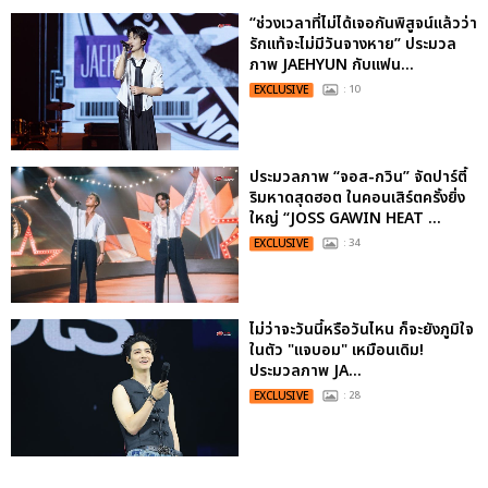
“ช่วงเวลาที่ไม่ได้เจอกันพิสูจน์แล้วว่า
รักแท้จะไม่มีวันจางหาย” ประมวล
ภาพ JAEHYUN กับแฟน...
EXCLUSIVE
: 10
ประมวลภาพ “จอส-กวิน” จัดปาร์ตี้
ริมหาดสุดฮอต ในคอนเสิร์ตครั้งยิ่ง
ใหญ่ “JOSS GAWIN HEAT ...
EXCLUSIVE
: 34
ไม่ว่าจะวันนี้หรือวันไหน ก็จะยังภูมิใจ
ในตัว "แจบอม" เหมือนเดิม!
ประมวลภาพ JA...
EXCLUSIVE
: 28