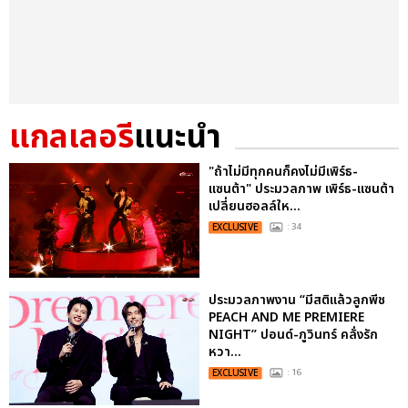
แกลเลอรี
แนะนำ
"ถ้าไม่มีทุกคนก็คงไม่มีเพิร์ธ-
แซนต้า" ประมวลภาพ เพิร์ธ-แซนต้า
เปลี่ยนฮอลล์ให...
EXCLUSIVE
: 34
ประมวลภาพงาน “มีสติแล้วลูกพีช
PEACH AND ME PREMIERE
NIGHT” ปอนด์-ภูวินทร์ คลั่งรัก
หวา...
EXCLUSIVE
: 16