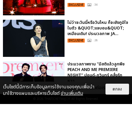
EXCLUSIVE
: 34
ไม่ว่าจะวันนี้หรือวันไหน ก็จะยังภูมิใจ
ในตัว &QUOT;แจบอม&QUOT;
เหมือนเดิม! ประมวลภาพ JA...
EXCLUSIVE
: 28
ประมวลภาพงาน “มีสติแล้วลูกพีช
PEACH AND ME PREMIERE
NIGHT” ปอนด์-ภูวินทร์ คลั่งรัก
หวา...
เว็บไซต์นี้มีการเก็บข้อมูลการใช้งานของคุณเพื่อนำ
เกี่ยวกับเรา
ติดต่อลงโฆษณา
ติดต่อเรา
EXCLUSIVE
: 16
ตกลง
มาใช้วางแผนและบริหารเว็บไซต์
อ่านเพิ่มเติม
© 2026
THAITICKETMAJOR
All Rights Reserved.
เคมีดี มวลสนุก! ประมวลภาพ “ดิว-
ธี” เปิดตัวซีรีส์ “MR.KILL มังงะสั่ง
ตาย” ในงาน “MR.KILL...
EXCLUSIVE
: 14