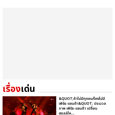
เรื่อง
เด่น
&QUOT;ถ้าไม่มีทุกคนก็คงไม่มี
เพิร์ธ-แซนต้า&QUOT; ประมวล
ภาพ เพิร์ธ-แซนต้า เปลี่ยน
ฮอลล์ให...