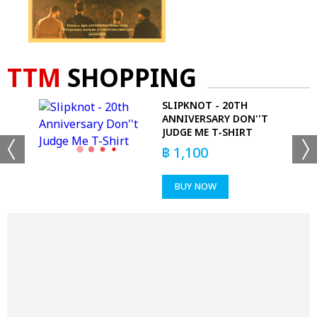
TTM
SHOPPING
SLIPKNOT - 20TH
T
ANNIVERSARY DON''T
JUDGE ME T-SHIRT
฿
1,100
BUY NOW