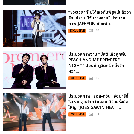
“ช่วงเวลาที่ไม่ได้เจอกันพิสูจน์แล้วว่า
รักแท้จะไม่มีวันจางหาย” ประมวล
ภาพ JAEHYUN กับแฟน...
EXCLUSIVE
: 10
ประมวลภาพงาน “มีสติแล้วลูกพีช
PEACH AND ME PREMIERE
NIGHT” ปอนด์-ภูวินทร์ คลั่งรัก
หวา...
EXCLUSIVE
: 16
ประมวลภาพ “จอส-กวิน” จัดปาร์ตี้
ริมหาดสุดฮอต ในคอนเสิร์ตครั้งยิ่ง
ใหญ่ “JOSS GAWIN HEAT ...
EXCLUSIVE
: 34