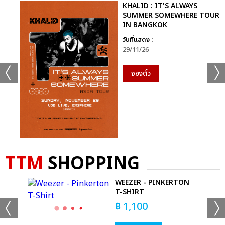
KHALID : IT'S ALWAYS
SUMMER SOMEWHERE TOUR
IN BANGKOK
วันที่แสดง :
29/11/26
จองตั๋ว
TTM
SHOPPING
T
WEEZER - PINKERTON
T-SHIRT
฿
1,100