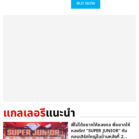
BUY NOW
แกลเลอรี
แนะนำ
พี่ไม่ได้อยากให้หลงกล พี่อยากให้
หลงรัก! “SUPER JUNIOR” กับ
คอนเสิร์ตใหญ่ในบ้านหลังที่ 2...