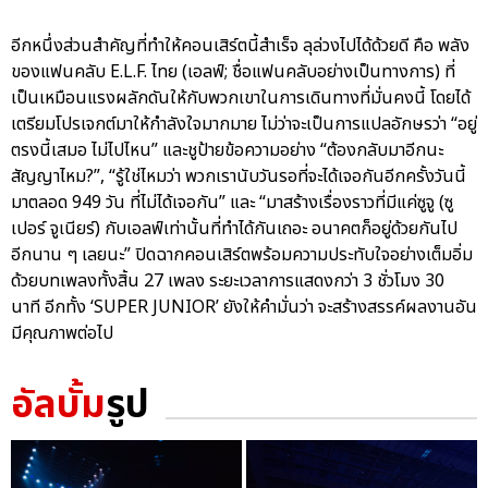
อีกหนึ่งส่วนสำคัญที่ทำให้คอนเสิร์ตนี้สำเร็จ ลุล่วงไปได้ด้วยดี คือ พลัง
ของแฟนคลับ E.L.F. ไทย (เอลฟ์; ชื่อแฟนคลับอย่างเป็นทางการ) ที่
เป็นเหมือนแรงผลักดันให้กับพวกเขาในการเดินทางที่มั่นคงนี้ โดยได้
เตรียมโปรเจกต์มาให้กำลังใจมากมาย ไม่ว่าจะเป็นการแปลอักษรว่า “อยู่
ตรงนี้เสมอ ไม่ไปไหน” และชูป้ายข้อความอย่าง “ต้องกลับมาอีกนะ
สัญญาไหม?”, “รู้ใช่ไหมว่า พวกเรานับวันรอที่จะได้เจอกันอีกครั้งวันนี้
มาตลอด 949 วัน ที่ไม่ได้เจอกัน” และ “มาสร้างเรื่องราวที่มีแค่ซูจู (ซู
เปอร์ จูเนียร์) กับเอลฟ์เท่านั้นที่ทำได้กันเถอะ อนาคตก็อยู่ด้วยกันไป
อีกนาน ๆ เลยนะ” ปิดฉากคอนเสิร์ตพร้อมความประทับใจอย่างเต็มอิ่ม
ด้วยบทเพลงทั้งสิ้น 27 เพลง ระยะเวลาการแสดงกว่า 3 ชั่วโมง 30
นาที อีกทั้ง ‘SUPER JUNIOR’ ยังให้คำมั่นว่า จะสร้างสรรค์ผลงานอัน
มีคุณภาพต่อไป
อัลบั้ม
รูป