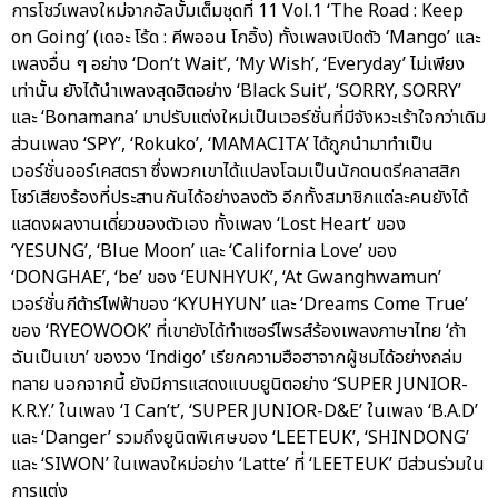
การโชว์เพลงใหม่จากอัลบั้มเต็มชุดที่ 11 Vol.1 ‘The Road : Keep
on Going’ (เดอะ โร้ด : คีพออน โกอิ้ง) ทั้งเพลงเปิดตัว ‘Mango’ และ
เพลงอื่น ๆ อย่าง ‘Don’t Wait’, ‘My Wish’, ‘Everyday’ ไม่เพียง
เท่านั้น ยังได้นำเพลงสุดฮิตอย่าง ‘Black Suit’, ‘SORRY, SORRY’
และ ‘Bonamana’ มาปรับแต่งใหม่เป็นเวอร์ชั่นที่มีจังหวะเร้าใจกว่าเดิม
ส่วนเพลง ‘SPY’, ‘Rokuko’, ‘MAMACITA’ ได้ถูกนำมาทำเป็น
เวอร์ชั่นออร์เคสตรา ซึ่งพวกเขาได้แปลงโฉมเป็นนักดนตรีคลาสสิก
โชว์เสียงร้องที่ประสานกันได้อย่างลงตัว อีกทั้งสมาชิกแต่ละคนยังได้
แสดงผลงานเดี่ยวของตัวเอง ทั้งเพลง ‘Lost Heart’ ของ
‘YESUNG’, ‘Blue Moon’ และ ‘California Love’ ของ
‘DONGHAE’, ‘be’ ของ ‘EUNHYUK’, ‘At Gwanghwamun’
เวอร์ชั่นกีต้าร์ไฟฟ้าของ ‘KYUHYUN’ และ ‘Dreams Come True’
ของ ‘RYEOWOOK’ ที่เขายังได้ทำเซอร์ไพรส์ร้องเพลงภาษาไทย ‘ถ้า
ฉันเป็นเขา’ ของวง ‘Indigo’ เรียกความฮือฮาจากผู้ชมได้อย่างถล่ม
ทลาย นอกจากนี้ ยังมีการแสดงแบบยูนิตอย่าง ‘SUPER JUNIOR-
K.R.Y.’ ในเพลง ‘I Can’t’, ‘SUPER JUNIOR-D&E’ ในเพลง ‘B.A.D’
และ ‘Danger’ รวมถึงยูนิตพิเศษของ ‘LEETEUK’, ‘SHINDONG’
และ ‘SIWON’ ในเพลงใหม่อย่าง ‘Latte’ ที่ ‘LEETEUK’ มีส่วนร่วมใน
การแต่ง