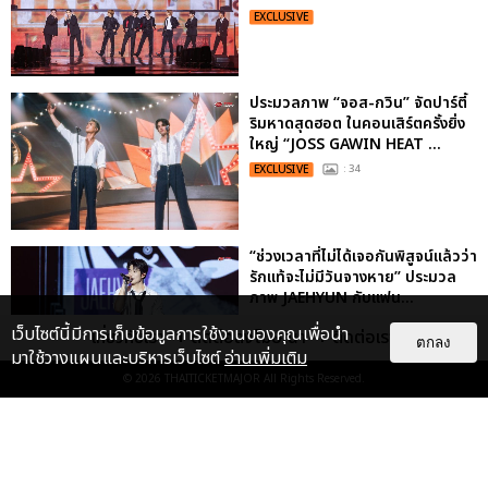
EXCLUSIVE
ประมวลภาพ “จอส-กวิน” จัดปาร์ตี้
ริมหาดสุดฮอต ในคอนเสิร์ตครั้งยิ่ง
ใหญ่ “JOSS GAWIN HEAT ...
EXCLUSIVE
: 34
“ช่วงเวลาที่ไม่ได้เจอกันพิสูจน์แล้วว่า
รักแท้จะไม่มีวันจางหาย” ประมวล
ภาพ JAEHYUN กับแฟน...
EXCLUSIVE
: 10
เว็บไซต์นี้มีการเก็บข้อมูลการใช้งานของคุณเพื่อนำ
เกี่ยวกับเรา
ติดต่อลงโฆษณา
ติดต่อเรา
ตกลง
มาใช้วางแผนและบริหารเว็บไซต์
อ่านเพิ่มเติม
© 2026
THAITICKETMAJOR
All Rights Reserved.
ไม่ว่าจะวันนี้หรือวันไหน ก็จะยังภูมิใจ
ในตัว "แจบอม" เหมือนเดิม!
ประมวลภาพ JA...
EXCLUSIVE
: 28