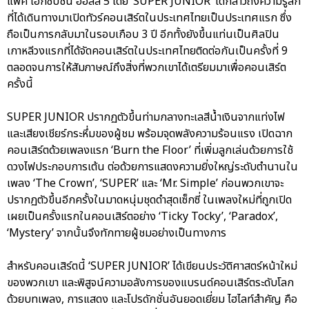
แพ็ค เอ็กซิบิชั่น ฮอลล์ 5 โดย ‘SUPER JUNIOR’ ได้กล่าวถึงความรู้สึก
ที่ได้เดินทางมาเปิดทัวร์คอนเสิร์ตในประเทศไทยเป็นประเทศแรก ซึ่ง
ถือเป็นการกลับมาในรอบเกือบ 3 ปี อีกทั้งยังขึ้นแท่นเป็นศิลปิน
เกาหลีวงแรกที่ได้จัดคอนเสิร์ตในประเทศไทยติดต่อกันเป็นครั้งที่ 9
ตลอดจนการให้สัมภาษณ์ถึงสิ่งที่พวกเขาได้เตรียมมาเพื่อคอนเสิร์ต
ครั้งนี้
SUPER JUNIOR ปรากฏตัวขึ้นท่ามกลางทะเลสีน้ำเงินจากแท่งไฟ
และเสียงเชียร์กระหึ่มของผู้ชม พร้อมจุดพลังความร้อนแรง เปิดฉาก
คอนเสิร์ตด้วยเพลงแรก ‘Burn the Floor’ ที่เพิ่มลูกเล่นด้วยการใช้
ดวงไฟประกอบการเต้น ต่อด้วยการแสดงความยิ่งใหญ่ระดับตำนานใน
เพลง ‘The Crown’, ‘SUPER’ และ ‘Mr. Simple’ ก่อนพวกเขาจะ
ปรากฏตัวขึ้นอีกครั้งในมาดหนุ่มชุดดำสุดเซ็กซี่ ในเพลงใหม่ที่ถูกเปิด
เผยเป็นครั้งแรกในคอนเสิร์ตอย่าง ‘Ticky Tocky’, ‘Paradox’,
‘Mystery’ จากนั้นจึงทักทายผู้ชมอย่างเป็นทางการ
สำหรับคอนเสิร์ตนี้ ‘SUPER JUNIOR’ ได้เขียนประวัติศาสตร์หน้าใหม่
ของพวกเขา และพิสูจน์ความอลังการของแบรนด์คอนเสิร์ตระดับโลก
ด้วยบทเพลง, การแสดง และโปรดักชั่นอันยอดเยี่ยม ไฮไลท์สำคัญ คือ