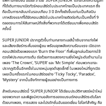
แพ็ค เอ็กซิบิชั่น ฮอลล์ 5 โดย ‘SUPER JUNIOR’ ได้กล่าวถึงความรู้สึก
ที่ได้เดินทางมาเปิดทัวร์คอนเสิร์ตในประเทศไทยเป็นประเทศแรก ซึ่ง
ถือเป็นการกลับมาในรอบเกือบ 3 ปี อีกทั้งยังขึ้นแท่นเป็นศิลปิน
เกาหลีวงแรกที่ได้จัดคอนเสิร์ตในประเทศไทยติดต่อกันเป็นครั้งที่ 9
ตลอดจนการให้สัมภาษณ์ถึงสิ่งที่พวกเขาได้เตรียมมาเพื่อคอนเสิร์ต
ครั้งนี้
SUPER JUNIOR ปรากฏตัวขึ้นท่ามกลางทะเลสีน้ำเงินจากแท่งไฟ
และเสียงเชียร์กระหึ่มของผู้ชม พร้อมจุดพลังความร้อนแรง เปิดฉาก
คอนเสิร์ตด้วยเพลงแรก ‘Burn the Floor’ ที่เพิ่มลูกเล่นด้วยการใช้
ดวงไฟประกอบการเต้น ต่อด้วยการแสดงความยิ่งใหญ่ระดับตำนานใน
เพลง ‘The Crown’, ‘SUPER’ และ ‘Mr. Simple’ ก่อนพวกเขาจะ
ปรากฏตัวขึ้นอีกครั้งในมาดหนุ่มชุดดำสุดเซ็กซี่ ในเพลงใหม่ที่ถูกเปิด
เผยเป็นครั้งแรกในคอนเสิร์ตอย่าง ‘Ticky Tocky’, ‘Paradox’,
‘Mystery’ จากนั้นจึงทักทายผู้ชมอย่างเป็นทางการ
สำหรับคอนเสิร์ตนี้ ‘SUPER JUNIOR’ ได้เขียนประวัติศาสตร์หน้าใหม่
ของพวกเขา และพิสูจน์ความอลังการของแบรนด์คอนเสิร์ตระดับโลก
ด้วยบทเพลง, การแสดง และโปรดักชั่นอันยอดเยี่ยม ไฮไลท์สำคัญ คือ