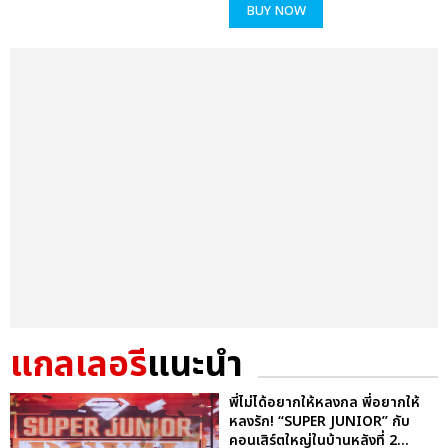
BUY NOW
แกลเลอรี
แนะนำ
พี่ไม่ได้อยากให้หลงกล พี่อยากให้
หลงรัก! “SUPER JUNIOR” กับ
คอนเสิร์ตใหญ่ในบ้านหลังที่ 2...