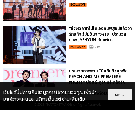
EXCLUSIVE
“ช่วงเวลาที่ไม่ได้เจอกันพิสูจน์แล้วว่า
รักแท้จะไม่มีวันจางหาย” ประมวล
ภาพ JAEHYUN กับแฟน...
EXCLUSIVE
: 10
ประมวลภาพงาน “มีสติแล้วลูกพีช
PEACH AND ME PREMIERE
NIGHT” ปอนด์-ภูวินทร์ คลั่งรัก
หวา...
เว็บไซต์นี้มีการเก็บข้อมูลการใช้งานของคุณเพื่อนำ
เกี่ยวกับเรา
ติดต่อลงโฆษณา
ติดต่อเรา
ตกลง
EXCLUSIVE
: 16
มาใช้วางแผนและบริหารเว็บไซต์
อ่านเพิ่มเติม
© 2026
THAITICKETMAJOR
All Rights Reserved.
ประมวลภาพ “จอส-กวิน” จัดปาร์ตี้
ริมหาดสุดฮอต ในคอนเสิร์ตครั้งยิ่ง
ใหญ่ “JOSS GAWIN HEAT ...
EXCLUSIVE
: 34