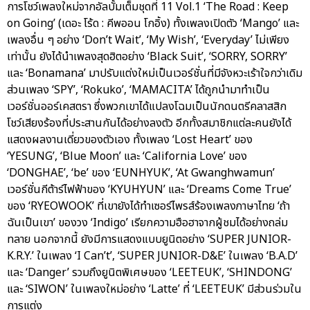
การโชว์เพลงใหม่จากอัลบั้มเต็มชุดที่ 11 Vol.1 ‘The Road : Keep
on Going’ (เดอะ โร้ด : คีพออน โกอิ้ง) ทั้งเพลงเปิดตัว ‘Mango’ และ
เพลงอื่น ๆ อย่าง ‘Don’t Wait’, ‘My Wish’, ‘Everyday’ ไม่เพียง
เท่านั้น ยังได้นำเพลงสุดฮิตอย่าง ‘Black Suit’, ‘SORRY, SORRY’
และ ‘Bonamana’ มาปรับแต่งใหม่เป็นเวอร์ชั่นที่มีจังหวะเร้าใจกว่าเดิม
ส่วนเพลง ‘SPY’, ‘Rokuko’, ‘MAMACITA’ ได้ถูกนำมาทำเป็น
เวอร์ชั่นออร์เคสตรา ซึ่งพวกเขาได้แปลงโฉมเป็นนักดนตรีคลาสสิก
โชว์เสียงร้องที่ประสานกันได้อย่างลงตัว อีกทั้งสมาชิกแต่ละคนยังได้
แสดงผลงานเดี่ยวของตัวเอง ทั้งเพลง ‘Lost Heart’ ของ
‘YESUNG’, ‘Blue Moon’ และ ‘California Love’ ของ
‘DONGHAE’, ‘be’ ของ ‘EUNHYUK’, ‘At Gwanghwamun’
เวอร์ชั่นกีต้าร์ไฟฟ้าของ ‘KYUHYUN’ และ ‘Dreams Come True’
ของ ‘RYEOWOOK’ ที่เขายังได้ทำเซอร์ไพรส์ร้องเพลงภาษาไทย ‘ถ้า
ฉันเป็นเขา’ ของวง ‘Indigo’ เรียกความฮือฮาจากผู้ชมได้อย่างถล่ม
ทลาย นอกจากนี้ ยังมีการแสดงแบบยูนิตอย่าง ‘SUPER JUNIOR-
K.R.Y.’ ในเพลง ‘I Can’t’, ‘SUPER JUNIOR-D&E’ ในเพลง ‘B.A.D’
และ ‘Danger’ รวมถึงยูนิตพิเศษของ ‘LEETEUK’, ‘SHINDONG’
และ ‘SIWON’ ในเพลงใหม่อย่าง ‘Latte’ ที่ ‘LEETEUK’ มีส่วนร่วมใน
การแต่ง