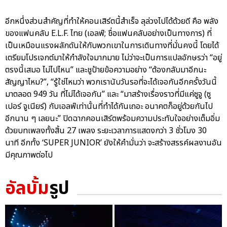
อีกหนึ่งส่วนสำคัญที่ทำให้คอนเสิร์ตนี้สำเร็จ ลุล่วงไปได้ด้วยดี คือ พลัง
ของแฟนคลับ E.L.F. ไทย (เอลฟ์; ชื่อแฟนคลับอย่างเป็นทางการ) ที่
เป็นเหมือนแรงผลักดันให้กับพวกเขาในการเดินทางที่มั่นคงนี้ โดยได้
เตรียมโปรเจกต์มาให้กำลังใจมากมาย ไม่ว่าจะเป็นการแปลอักษรว่า “อยู่
ตรงนี้เสมอ ไม่ไปไหน” และชูป้ายข้อความอย่าง “ต้องกลับมาอีกนะ
สัญญาไหม?”, “รู้ใช่ไหมว่า พวกเรานับวันรอที่จะได้เจอกันอีกครั้งวันนี้
มาตลอด 949 วัน ที่ไม่ได้เจอกัน” และ “มาสร้างเรื่องราวที่มีแค่ซูจู (ซู
เปอร์ จูเนียร์) กับเอลฟ์เท่านั้นที่ทำได้กันเถอะ อนาคตก็อยู่ด้วยกันไป
อีกนาน ๆ เลยนะ” ปิดฉากคอนเสิร์ตพร้อมความประทับใจอย่างเต็มอิ่ม
ด้วยบทเพลงทั้งสิ้น 27 เพลง ระยะเวลาการแสดงกว่า 3 ชั่วโมง 30
นาที อีกทั้ง ‘SUPER JUNIOR’ ยังให้คำมั่นว่า จะสร้างสรรค์ผลงานอัน
มีคุณภาพต่อไป
อัลบั้ม
รูป