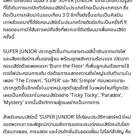
แพ็ค เอ็กซิบิชั่น ฮอลล์ 5 โดย ‘SUPER JUNIOR’ ได้กล่าวถึงความรู้สึก
ที่ได้เดินทางมาเปิดทัวร์คอนเสิร์ตในประเทศไทยเป็นประเทศแรก ซึ่ง
ถือเป็นการกลับมาในรอบเกือบ 3 ปี อีกทั้งยังขึ้นแท่นเป็นศิลปิน
เกาหลีวงแรกที่ได้จัดคอนเสิร์ตในประเทศไทยติดต่อกันเป็นครั้งที่ 9
ตลอดจนการให้สัมภาษณ์ถึงสิ่งที่พวกเขาได้เตรียมมาเพื่อคอนเสิร์ต
ครั้งนี้
SUPER JUNIOR ปรากฏตัวขึ้นท่ามกลางทะเลสีน้ำเงินจากแท่งไฟ
และเสียงเชียร์กระหึ่มของผู้ชม พร้อมจุดพลังความร้อนแรง เปิดฉาก
คอนเสิร์ตด้วยเพลงแรก ‘Burn the Floor’ ที่เพิ่มลูกเล่นด้วยการใช้
ดวงไฟประกอบการเต้น ต่อด้วยการแสดงความยิ่งใหญ่ระดับตำนานใน
เพลง ‘The Crown’, ‘SUPER’ และ ‘Mr. Simple’ ก่อนพวกเขาจะ
ปรากฏตัวขึ้นอีกครั้งในมาดหนุ่มชุดดำสุดเซ็กซี่ ในเพลงใหม่ที่ถูกเปิด
เผยเป็นครั้งแรกในคอนเสิร์ตอย่าง ‘Ticky Tocky’, ‘Paradox’,
‘Mystery’ จากนั้นจึงทักทายผู้ชมอย่างเป็นทางการ
สำหรับคอนเสิร์ตนี้ ‘SUPER JUNIOR’ ได้เขียนประวัติศาสตร์หน้าใหม่
ของพวกเขา และพิสูจน์ความอลังการของแบรนด์คอนเสิร์ตระดับโลก
ด้วยบทเพลง, การแสดง และโปรดักชั่นอันยอดเยี่ยม ไฮไลท์สำคัญ คือ