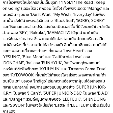
การโชว์เพลงใหม่จากอัลบั้มเต็มชุดที่ 11 Vol.1 ‘The Road : Keep
on Going’ (เดอะ โร้ด : คีพออน โกอิ้ง) ทั้งเพลงเปิดตัว ‘Mango’ และ
เพลงอื่น ๆ อย่าง ‘Don’t Wait’, ‘My Wish’, ‘Everyday’ ไม่เพียง
เท่านั้น ยังได้นำเพลงสุดฮิตอย่าง ‘Black Suit’, ‘SORRY, SORRY’
และ ‘Bonamana’ มาปรับแต่งใหม่เป็นเวอร์ชั่นที่มีจังหวะเร้าใจกว่าเดิม
ส่วนเพลง ‘SPY’, ‘Rokuko’, ‘MAMACITA’ ได้ถูกนำมาทำเป็น
เวอร์ชั่นออร์เคสตรา ซึ่งพวกเขาได้แปลงโฉมเป็นนักดนตรีคลาสสิก
โชว์เสียงร้องที่ประสานกันได้อย่างลงตัว อีกทั้งสมาชิกแต่ละคนยังได้
แสดงผลงานเดี่ยวของตัวเอง ทั้งเพลง ‘Lost Heart’ ของ
‘YESUNG’, ‘Blue Moon’ และ ‘California Love’ ของ
‘DONGHAE’, ‘be’ ของ ‘EUNHYUK’, ‘At Gwanghwamun’
เวอร์ชั่นกีต้าร์ไฟฟ้าของ ‘KYUHYUN’ และ ‘Dreams Come True’
ของ ‘RYEOWOOK’ ที่เขายังได้ทำเซอร์ไพรส์ร้องเพลงภาษาไทย ‘ถ้า
ฉันเป็นเขา’ ของวง ‘Indigo’ เรียกความฮือฮาจากผู้ชมได้อย่างถล่ม
ทลาย นอกจากนี้ ยังมีการแสดงแบบยูนิตอย่าง ‘SUPER JUNIOR-
K.R.Y.’ ในเพลง ‘I Can’t’, ‘SUPER JUNIOR-D&E’ ในเพลง ‘B.A.D’
และ ‘Danger’ รวมถึงยูนิตพิเศษของ ‘LEETEUK’, ‘SHINDONG’
และ ‘SIWON’ ในเพลงใหม่อย่าง ‘Latte’ ที่ ‘LEETEUK’ มีส่วนร่วมใน
การแต่ง