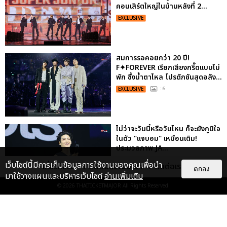
คอนเสิร์ตใหญ่ในบ้านหลังที่ 2...
EXCLUSIVE
สมการรอคอยกว่า 20 ปี!
F✦FOREVER เรียกเสียงกรี๊ดแบบไม่
พัก ซึ้งน้ำตาไหล โปรดักชันสุดอลัง...
EXCLUSIVE
: 6
ไม่ว่าจะวันนี้หรือวันไหน ก็จะยังภูมิใจ
ในตัว "แจบอม" เหมือนเดิม!
ประมวลภาพ JA...
EXCLUSIVE
: 28
เว็บไซต์นี้มีการเก็บข้อมูลการใช้งานของคุณเพื่อนำ
เกี่ยวกับเรา
ติดต่อลงโฆษณา
ติดต่อเรา
ตกลง
มาใช้วางแผนและบริหารเว็บไซต์
อ่านเพิ่มเติม
© 2026
THAITICKETMAJOR
All Rights Reserved.
“ช่วงเวลาที่ไม่ได้เจอกันพิสูจน์แล้วว่า
รักแท้จะไม่มีวันจางหาย” ประมวล
ภาพ JAEHYUN กับแฟน...