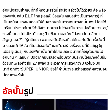
อีกหนึ่งส่วนสำคัญที่ทำให้คอนเสิร์ตนี้สำเร็จ ลุล่วงไปได้ด้วยดี คือ พลัง
ของแฟนคลับ E.L.F. ไทย (เอลฟ์; ชื่อแฟนคลับอย่างเป็นทางการ) ที่
เป็นเหมือนแรงผลักดันให้กับพวกเขาในการเดินทางที่มั่นคงนี้ โดยได้
เตรียมโปรเจกต์มาให้กำลังใจมากมาย ไม่ว่าจะเป็นการแปลอักษรว่า “อยู่
ตรงนี้เสมอ ไม่ไปไหน” และชูป้ายข้อความอย่าง “ต้องกลับมาอีกนะ
สัญญาไหม?”, “รู้ใช่ไหมว่า พวกเรานับวันรอที่จะได้เจอกันอีกครั้งวันนี้
มาตลอด 949 วัน ที่ไม่ได้เจอกัน” และ “มาสร้างเรื่องราวที่มีแค่ซูจู (ซู
เปอร์ จูเนียร์) กับเอลฟ์เท่านั้นที่ทำได้กันเถอะ อนาคตก็อยู่ด้วยกันไป
อีกนาน ๆ เลยนะ” ปิดฉากคอนเสิร์ตพร้อมความประทับใจอย่างเต็มอิ่ม
ด้วยบทเพลงทั้งสิ้น 27 เพลง ระยะเวลาการแสดงกว่า 3 ชั่วโมง 30
นาที อีกทั้ง ‘SUPER JUNIOR’ ยังให้คำมั่นว่า จะสร้างสรรค์ผลงานอัน
มีคุณภาพต่อไป
อัลบั้ม
รูป