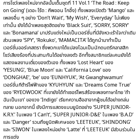
การโชว์เพลงใหม่จากอัลบั้มเต็มชุดที่ 11 Vol.1 ‘The Road : Keep
on Going’ (เดอะ โร้ด : คีพออน โกอิ้ง) ทั้งเพลงเปิดตัว ‘Mango’ และ
เพลงอื่น ๆ อย่าง ‘Don’t Wait’, ‘My Wish’, ‘Everyday’ ไม่เพียง
เท่านั้น ยังได้นำเพลงสุดฮิตอย่าง ‘Black Suit’, ‘SORRY, SORRY’
และ ‘Bonamana’ มาปรับแต่งใหม่เป็นเวอร์ชั่นที่มีจังหวะเร้าใจกว่าเดิม
ส่วนเพลง ‘SPY’, ‘Rokuko’, ‘MAMACITA’ ได้ถูกนำมาทำเป็น
เวอร์ชั่นออร์เคสตรา ซึ่งพวกเขาได้แปลงโฉมเป็นนักดนตรีคลาสสิก
โชว์เสียงร้องที่ประสานกันได้อย่างลงตัว อีกทั้งสมาชิกแต่ละคนยังได้
แสดงผลงานเดี่ยวของตัวเอง ทั้งเพลง ‘Lost Heart’ ของ
‘YESUNG’, ‘Blue Moon’ และ ‘California Love’ ของ
‘DONGHAE’, ‘be’ ของ ‘EUNHYUK’, ‘At Gwanghwamun’
เวอร์ชั่นกีต้าร์ไฟฟ้าของ ‘KYUHYUN’ และ ‘Dreams Come True’
ของ ‘RYEOWOOK’ ที่เขายังได้ทำเซอร์ไพรส์ร้องเพลงภาษาไทย ‘ถ้า
ฉันเป็นเขา’ ของวง ‘Indigo’ เรียกความฮือฮาจากผู้ชมได้อย่างถล่ม
ทลาย นอกจากนี้ ยังมีการแสดงแบบยูนิตอย่าง ‘SUPER JUNIOR-
K.R.Y.’ ในเพลง ‘I Can’t’, ‘SUPER JUNIOR-D&E’ ในเพลง ‘B.A.D’
และ ‘Danger’ รวมถึงยูนิตพิเศษของ ‘LEETEUK’, ‘SHINDONG’
และ ‘SIWON’ ในเพลงใหม่อย่าง ‘Latte’ ที่ ‘LEETEUK’ มีส่วนร่วมใน
การแต่ง