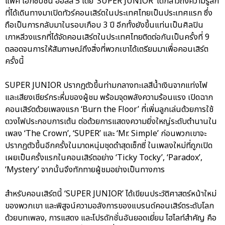
แพ็ค เอ็กซิบิชั่น ฮอลล์ 5 โดย ‘SUPER JUNIOR’ ได้กล่าวถึงความรู้สึก
ที่ได้เดินทางมาเปิดทัวร์คอนเสิร์ตในประเทศไทยเป็นประเทศแรก ซึ่ง
ถือเป็นการกลับมาในรอบเกือบ 3 ปี อีกทั้งยังขึ้นแท่นเป็นศิลปิน
เกาหลีวงแรกที่ได้จัดคอนเสิร์ตในประเทศไทยติดต่อกันเป็นครั้งที่ 9
ตลอดจนการให้สัมภาษณ์ถึงสิ่งที่พวกเขาได้เตรียมมาเพื่อคอนเสิร์ต
ครั้งนี้
SUPER JUNIOR ปรากฏตัวขึ้นท่ามกลางทะเลสีน้ำเงินจากแท่งไฟ
และเสียงเชียร์กระหึ่มของผู้ชม พร้อมจุดพลังความร้อนแรง เปิดฉาก
คอนเสิร์ตด้วยเพลงแรก ‘Burn the Floor’ ที่เพิ่มลูกเล่นด้วยการใช้
ดวงไฟประกอบการเต้น ต่อด้วยการแสดงความยิ่งใหญ่ระดับตำนานใน
เพลง ‘The Crown’, ‘SUPER’ และ ‘Mr. Simple’ ก่อนพวกเขาจะ
ปรากฏตัวขึ้นอีกครั้งในมาดหนุ่มชุดดำสุดเซ็กซี่ ในเพลงใหม่ที่ถูกเปิด
เผยเป็นครั้งแรกในคอนเสิร์ตอย่าง ‘Ticky Tocky’, ‘Paradox’,
‘Mystery’ จากนั้นจึงทักทายผู้ชมอย่างเป็นทางการ
สำหรับคอนเสิร์ตนี้ ‘SUPER JUNIOR’ ได้เขียนประวัติศาสตร์หน้าใหม่
ของพวกเขา และพิสูจน์ความอลังการของแบรนด์คอนเสิร์ตระดับโลก
ด้วยบทเพลง, การแสดง และโปรดักชั่นอันยอดเยี่ยม ไฮไลท์สำคัญ คือ