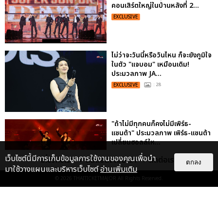
คอนเสิร์ตใหญ่ในบ้านหลังที่ 2...
EXCLUSIVE
ไม่ว่าจะวันนี้หรือวันไหน ก็จะยังภูมิใจ
ในตัว "แจบอม" เหมือนเดิม!
ประมวลภาพ JA...
EXCLUSIVE
: 28
"ถ้าไม่มีทุกคนก็คงไม่มีเพิร์ธ-
แซนต้า" ประมวลภาพ เพิร์ธ-แซนต้า
เปลี่ยนฮอลล์ให...
EXCLUSIVE
: 34
เว็บไซต์นี้มีการเก็บข้อมูลการใช้งานของคุณเพื่อนำ
เกี่ยวกับเรา
ติดต่อลงโฆษณา
ติดต่อเรา
ตกลง
มาใช้วางแผนและบริหารเว็บไซต์
อ่านเพิ่มเติม
© 2026
THAITICKETMAJOR
All Rights Reserved.
ประมวลภาพ “จอส-กวิน” จัดปาร์ตี้
ริมหาดสุดฮอต ในคอนเสิร์ตครั้งยิ่ง
ใหญ่ “JOSS GAWIN HEAT ...