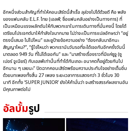
อีกหนึ่งส่วนสำคัญที่ทำให้คอนเสิร์ตนี้สำเร็จ ลุล่วงไปได้ด้วยดี คือ พลัง
ของแฟนคลับ E.L.F. ไทย (เอลฟ์; ชื่อแฟนคลับอย่างเป็นทางการ) ที่
เป็นเหมือนแรงผลักดันให้กับพวกเขาในการเดินทางที่มั่นคงนี้ โดยได้
เตรียมโปรเจกต์มาให้กำลังใจมากมาย ไม่ว่าจะเป็นการแปลอักษรว่า “อยู่
ตรงนี้เสมอ ไม่ไปไหน” และชูป้ายข้อความอย่าง “ต้องกลับมาอีกนะ
สัญญาไหม?”, “รู้ใช่ไหมว่า พวกเรานับวันรอที่จะได้เจอกันอีกครั้งวันนี้
มาตลอด 949 วัน ที่ไม่ได้เจอกัน” และ “มาสร้างเรื่องราวที่มีแค่ซูจู (ซู
เปอร์ จูเนียร์) กับเอลฟ์เท่านั้นที่ทำได้กันเถอะ อนาคตก็อยู่ด้วยกันไป
อีกนาน ๆ เลยนะ” ปิดฉากคอนเสิร์ตพร้อมความประทับใจอย่างเต็มอิ่ม
ด้วยบทเพลงทั้งสิ้น 27 เพลง ระยะเวลาการแสดงกว่า 3 ชั่วโมง 30
นาที อีกทั้ง ‘SUPER JUNIOR’ ยังให้คำมั่นว่า จะสร้างสรรค์ผลงานอัน
มีคุณภาพต่อไป
อัลบั้ม
รูป