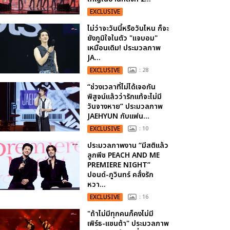
EXCLUSIVE
ไม่ว่าจะวันนี้หรือวันไหน ก็จะ
ยังภูมิใจในตัว "แจบอม"
เหมือนเดิม! ประมวลภาพ
JA...
EXCLUSIVE
: 28
“ช่วงเวลาที่ไม่ได้เจอกัน
พิสูจน์แล้วว่ารักแท้จะไม่มี
วันจางหาย” ประมวลภาพ
JAEHYUN กับแฟน...
EXCLUSIVE
: 10
ประมวลภาพงาน “มีสติแล้ว
ลูกพีช PEACH AND ME
PREMIERE NIGHT”
ปอนด์-ภูวินทร์ คลั่งรัก
หวา...
EXCLUSIVE
: 16
"ถ้าไม่มีทุกคนก็คงไม่มี
เพิร์ธ-แซนต้า" ประมวลภาพ