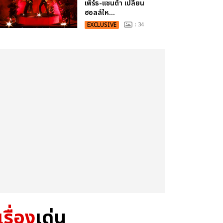
เพิร์ธ-แซนต้า เปลี่ยน
ฮอลล์ให...
EXCLUSIVE
: 34
เรื่อง
เด่น