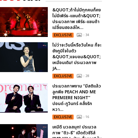
&QUOT;ถ้าไม่มีทุกคนก็คง
ไม่มีเพิร์ธ-แซนต้า&QUOT;
ประมวลภาพ เพิร์ธ-แซนต้า
เปลี่ยนฮอลล์ให...
EXCLUSIVE
: 34
ไม่ว่าจะวันนี้หรือวันไหน ก็จะ
ยังภูมิใจในตัว
&QUOT;แจบอม&QUOT;
เหมือนเดิม! ประมวลภาพ
JA...
EXCLUSIVE
: 28
ประมวลภาพงาน “มีสติแล้ว
ลูกพีช PEACH AND ME
PREMIERE NIGHT”
ปอนด์-ภูวินทร์ คลั่งรัก
หวา...
EXCLUSIVE
: 16
เคมีดี มวลสนุก! ประมวล
ภาพ “ดิว-ธี” เปิดตัวซีรีส์