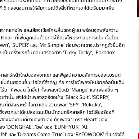
กลับมาในรอบเกือบ 3 ปี อีกทั้งยังขึ้นแท่นเป็นศิลปินเกาหลีวง
ี่ 9 ตลอดจนการให้สัมภาษณ์ถึงสิ่งที่พวกเขาได้เตรียมมาเพื่อ
ากแท่งไฟ และเสียงเชียร์กระหึ่มของผู้ชม พร้อมจุดพลังความ
oor’ ที่เพิ่มลูกเล่นด้วยการใช้ดวงไฟประกอบการเต้น ต่อด้วย
n’, ‘SUPER’ และ ‘Mr. Simple’ ก่อนพวกเขาจะปรากฏตัวขึ้นอีก
ดเผยเป็นครั้งแรกในคอนเสิร์ตอย่าง ‘Ticky Tocky’, ‘Paradox’,
ติศาสตร์หน้าใหม่ของพวกเขา และพิสูจน์ความอลังการของแบรนด์
่นอันยอดเยี่ยม ไฮไลท์สำคัญ คือ การโชว์เพลงใหม่จากอัลบั้มเต็ม
ร้ด : คีพออน โกอิ้ง) ทั้งเพลงเปิดตัว ‘Mango’ และเพลงอื่น ๆ
เท่านั้น ยังได้นำเพลงสุดฮิตอย่าง ‘Black Suit’, ‘SORRY,
ี่มีจังหวะเร้าใจกว่าเดิม ส่วนเพลง ‘SPY’, ‘Rokuko’,
ึ่งพวกเขาได้แปลงโฉมเป็นนักดนตรีคลาสสิก โชว์เสียงร้องที่
้แสดงผลงานเดี่ยวของตัวเอง ทั้งเพลง ‘Lost Heart’ ของ
ของ ‘DONGHAE’, ‘be’ ของ ‘EUNHYUK’, ‘At
UN’ และ ‘Dreams Come True’ ของ ‘RYEOWOOK’ ที่เขายังได้