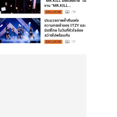
“MR.KILL มังงะสั่งตาย” ใน
งาน “MR.KILL...
EXCLUSIVE
: 14
ประมวลภาพค่ำคืนแห่ง
ความทรงจำของ ITZY และ
มิดจีไทย ในวันที่หัวใจส่อง
สว่างไปพร้อมกัน
EXCLUSIVE
: 11