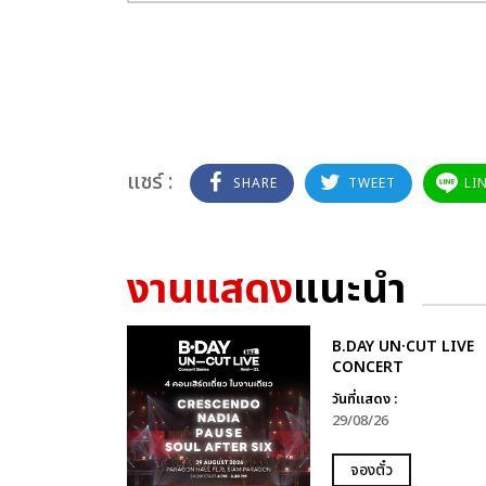
แชร์ :
SHARE
TWEET
LI
งานแสดง
แนะนำ
B.DAY UN·CUT LIVE
CONCERT
วันที่แสดง :
29/08/26
จองตั๋ว