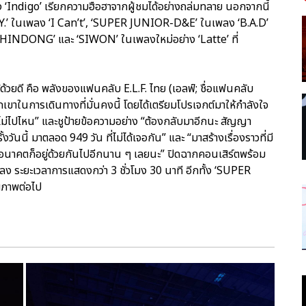
ง ‘Indigo’ เรียกความฮือฮาจากผู้ชมได้อย่างถล่มทลาย นอกจากนี้
.’ ในเพลง ‘I Can’t’, ‘SUPER JUNIOR-D&E’ ในเพลง ‘B.A.D’
SHINDONG’ และ ‘SIWON’ ในเพลงใหม่อย่าง ‘Latte’ ที่
ได้ด้วยดี คือ พลังของแฟนคลับ E.L.F. ไทย (เอลฟ์; ชื่อแฟนคลับ
เขาในการเดินทางที่มั่นคงนี้ โดยได้เตรียมโปรเจกต์มาให้กำลังใจ
 ไม่ไปไหน” และชูป้ายข้อความอย่าง “ต้องกลับมาอีกนะ สัญญา
้งวันนี้ มาตลอด 949 วัน ที่ไม่ได้เจอกัน” และ “มาสร้างเรื่องราวที่มี
ันเถอะ อนาคตก็อยู่ด้วยกันไปอีกนาน ๆ เลยนะ” ปิดฉากคอนเสิร์ตพร้อม
พลง ระยะเวลาการแสดงกว่า 3 ชั่วโมง 30 นาที อีกทั้ง ‘SUPER
ณภาพต่อไป