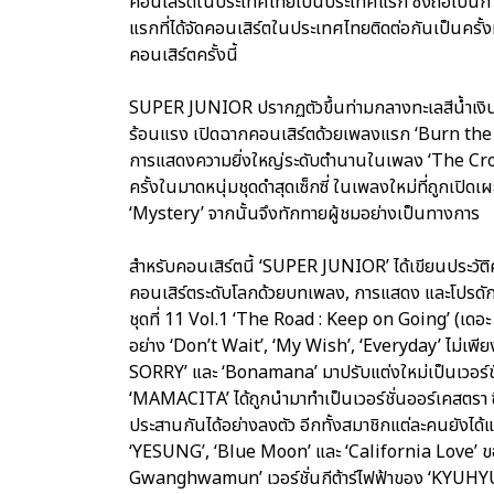
คอนเสิร์ตในประเทศไทยเป็นประเทศแรก ซึ่งถือเป็นการ
แรกที่ได้จัดคอนเสิร์ตในประเทศไทยติดต่อกันเป็นครั้งท
คอนเสิร์ตครั้งนี้
SUPER JUNIOR ปรากฏตัวขึ้นท่ามกลางทะเลสีน้ำเงินจ
ร้อนแรง เปิดฉากคอนเสิร์ตด้วยเพลงแรก ‘Burn the Fl
การแสดงความยิ่งใหญ่ระดับตำนานในเพลง ‘The Crow
ครั้งในมาดหนุ่มชุดดำสุดเซ็กซี่ ในเพลงใหม่ที่ถูกเปิ
‘Mystery’ จากนั้นจึงทักทายผู้ชมอย่างเป็นทางการ
สำหรับคอนเสิร์ตนี้ ‘SUPER JUNIOR’ ได้เขียนประวั
คอนเสิร์ตระดับโลกด้วยบทเพลง, การแสดง และโปรดักชั
ชุดที่ 11 Vol.1 ‘The Road : Keep on Going’ (เดอะ โ
อย่าง ‘Don’t Wait’, ‘My Wish’, ‘Everyday’ ไม่เพียง
SORRY’ และ ‘Bonamana’ มาปรับแต่งใหม่เป็นเวอร์ชั่นท
‘MAMACITA’ ได้ถูกนำมาทำเป็นเวอร์ชั่นออร์เคสตรา ซ
ประสานกันได้อย่างลงตัว อีกทั้งสมาชิกแต่ละคนยังได
‘YESUNG’, ‘Blue Moon’ และ ‘California Love’ 
Gwanghwamun’ เวอร์ชั่นกีต้าร์ไฟฟ้าของ ‘KYUHY