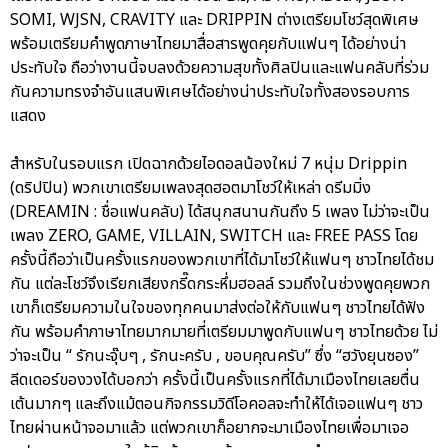
SOMI, WJSN, CRAVITY และ DRIPPIN ต่างเตรียมโชว์สุดพิเศษ
พร้อมเตรียมคำพูดภาษาไทยมาสื่อสารพูดคุยกับแฟนๆ ได้อย่างน่า
ประทับใจ ถือว่างานนี้จบลงด้วยความสุขทั้งศิลปินและแฟนคลับที่ร่วม
กันความทรงจำอันแสนพิเศษได้อย่างน่าประทับใจทั้งสองรอบการ
แสดง
สำหรับในรอบแรก เปิดฉากด้วยไอดอลน้องใหม่ 7 หนุ่ม Drippin
(ดริปปิน) พวกเขาเตรียมเพลงสุดฮอตมาโชว์ให้เหล่า ดรีมมิ่ง
(DREAMIN : ชื่อแฟนคลับ) ได้สนุกสนานกันถึง 5 เพลง ไม่ว่าจะเป็น
เพลง ZERO, GAME, VILLAIN, SWITCH และ FREE PASS โดย
ครั้งนี้ถือว่าเป็นครั้งแรกของพวกเขาที่ได้มาโชว์ให้แฟนๆ ชาวไทยได้ชม
กัน แต่ละโชว์จึงเรียกเสียงกรี๊ดกระหึ่มฮอลล์ รวมถึงในช่วงพูดคุยพวก
เขาก็เตรียมความในใจของทุกคนมาส่งต่อให้กับแฟนๆ ชาวไทยได้ฟัง
กัน พร้อมคำภาษาไทยมากมายที่เตรียมมาพูดกับแฟนๆ ชาวไทยด้วย ไม่
ว่าจะเป็น “ รักนะจุ๊บๆ , รักนะครับ , ขอบคุณครับ” ซึ่ง “ฮวังยุนซอง”
ลีดเดอร์ของวงได้บอกว่า ครั้งนี้เป็นครั้งแรกที่ได้มาเมืองไทยเลยตื่น
เต้นมากๆ และถึงแม้ตอนกิจกรรมวิดีโอคอลจะทำให้ได้เจอแฟนๆ ชาว
ไทยผ่านหน้าจอมาแล้ว แต่พวกเขาก็อยากจะมาเมืองไทยเพื่อมาเจอ