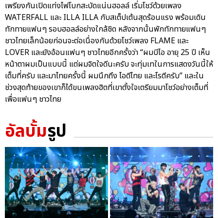
เพรียงกันเปิดแท่งไฟโบกสะบัดแน่นฮอลล์ เริ่มโชว์ด้วยเพลง
WATERFALL และ ILLA ILLA กับสเต็ปเต้นสุดร้อนแรง พร้อมเดิน
ทักทายแฟนๆ รอบฮอลล์อย่างใกล้ชิด หลังจากนั้นพักทักทายแฟนๆ
ชาวไทยเล็กน้อยก่อนจะต่อเนื่องกันด้วยโชว์เพลง FLAME และ
LOVER และยังอ้อนแฟนๆ ชาวไทยอีกครั้งว่า “ผมบีไอ อายุ 25 ปี เห็น
หน้าตาผมเป็นแบบนี้ แต่ผมจิตใจดีนะครับ จะทุ่มเทในการแสดงวันนี้ให้
เต็มที่ครับ และมาไทยครั้งนี้ ผมนึกถึง ไอดีไทย และโรตีครับ” และใน
ช่วงสุดท้ายของเขาก็ได้ขนเพลงฮิตที่เขาตั้งใจเตรียมมาโชว์อย่างเต็มที่
เพื่อแฟนๆ ชาวไทย
อัลบั้ม
รูป