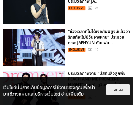
ประมวลภาพ JA...
EXCLUSIVE
: 28
“ช่วงเวลาที่ไม่ได้เจอกันพิสูจน์แล้วว่า
รักแท้จะไม่มีวันจางหาย” ประมวล
ภาพ JAEHYUN กับแฟน...
EXCLUSIVE
: 10
ประมวลภาพงาน “มีสติแล้วลูกพีช
PEACH AND ME PREMIERE
NIGHT” ปอนด์-ภูวินทร์ คลั่งรัก
เว็บไซต์นี้มีการเก็บข้อมูลการใช้งานของคุณเพื่อนำ
หวา...
ตกลง
มาใช้วางแผนและบริหารเว็บไซต์
อ่านเพิ่มเติม
EXCLUSIVE
: 16
"ถ้าไม่มีทุกคนก็คงไม่มีเพิร์ธ-
แซนต้า" ประมวลภาพ เพิร์ธ-แซนต้า
เปลี่ยนฮอลล์ให...