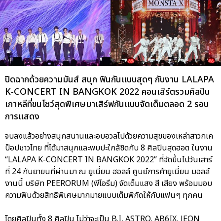
ปิดฉากด้วยความมันส์ สนุก ฟินกันแบบสุดๆ กับงาน LALAPA
K-CONCERT IN BANGKOK 2022 คอนเสิร์ตรวมศิลปิน
เกาหลีที่ขนโชว์สุดพิเศษมาเสิร์ฟกันแบบจัดเต็มตลอด 2 รอบ
การแสดง
จบลงแล้วอย่างสนุกสนานและอบอวลไปด้วยความสุขของเหล่าสาวกเค
ป็อปชาวไทย ที่ได้มาสนุกและพบปะใกล้ชิดกับ 8 ศิลปินสุดฮอต ในงาน
“LALAPA K-CONCERT IN BANGKOK 2022” ที่จัดขึ้นไปวันเสาร์
ที่ 24 กันยายนที่ผ่านมา ณ ยูเนี่ยน ฮอลล์ ศูนย์การค้ายูเนี่ยน มอลล์
งานนี้ บริษัท PEERORUM (พีโอรึม) จัดเต็มแสง สี เสียง พร้อมมอบ
ความฟินด้วยสิทธิพิเศษมากมายแบบเต็มพิกัดให้กับแฟนๆ ทุกคน
โดยศิลปินทั้ง 8 ศิลปิน ไม่ว่าจะเป็น B.I, ASTRO, AB6IX, JEON