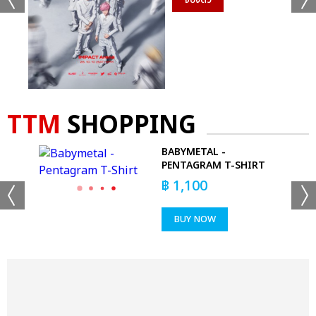
TTM
SHOPPING
GO
BABYMETAL -
PENTAGRAM T-SHIRT
฿
1,100
BUY NOW