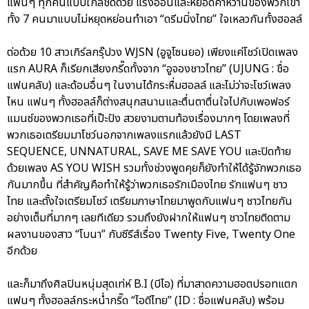
แฟนๆ ทุกคนแบบใกล้ชิดด้วย แรงอ้อนและหยอดคำหวานของพวกเขา
ทั้ง 7 คนมาแบบไม่หยุดหย่อนทำเอา “ดรีมมิ่งไทย” ใจเหลวกันทั้งฮอลล์
ต่อด้วย 10 สาวเกิร์ลกรุ๊ปวง WJSN (อูจูโซนยอ) เพียงแค่โชว์เปิดเพลง
แรก AURA ก็เรียกเสียงกรี๊ดทั้งจาก “อูจองชาวไทย” (UJUNG : ชื่อ
แฟนคลับ) และด้อมอื่นๆ ในงานได้กระหื่มฮอลล์ และไม่ว่าจะโชว์เพลง
ไหน แฟนๆ ทั้งฮอลล์ก็ต่างสนุกสนานและตื่นตาตื่นใจไปกับเพอฟอร์
แมนซ์ของพวกเธอที่เป๊ะปัง สวยงามตามท้องเรื่องมากๆ โดยเพลงที่
พวกเธอเตรียมมาโชว์นอกจากเพลงแรกแล้วยังมี LAST
SEQUENCE, UNNATURAL, SAVE ME SAVE YOU และปิดท้าย
ด้วยเพลง AS YOU WISH รวมทั้งช่วงพูดคุยก็ยังทำให้ได้รู้จักพวกเธอ
กันมากขึ้น ที่สำคัญคือทำให้รู้ว่าพวกเธอรักเมืองไทย รักแฟนๆ ชาว
ไทย และตั้งใจเตรียมโชว์ เตรียมภาษาไทยมาพูดกับแฟนๆ ชาวไทยกัน
อย่างเต็มที่มากๆ เลยทีเดียว รวมถึงยังฝากให้แฟนๆ ชาวไทยติดตาม
ผลงานของสาว “โบนา” กับซีรีส์เรื่อง Twenty Five, Twenty One
อีกด้วย
และก็มาถึงศิลปินหนุ่มสุดเท่ห์ B.I (บีไอ) ที่มาสาดความฮอตปรอทแตก
แฟนๆ ทั้งฮอลล์กระหน่ำกริ๊ด “ไอดีไทย” (ID : ชื่อแฟนคลับ) พร้อม