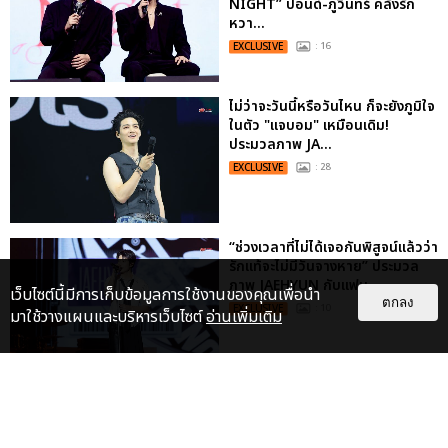
NIGHT” ปอนด์-ภูวินทร์ คลั่งรัก
หวา...
EXCLUSIVE
: 16
ไม่ว่าจะวันนี้หรือวันไหน ก็จะยังภูมิใจ
ในตัว "แจบอม" เหมือนเดิม!
ประมวลภาพ JA...
EXCLUSIVE
: 28
“ช่วงเวลาที่ไม่ได้เจอกันพิสูจน์แล้วว่า
รักแท้จะไม่มีวันจางหาย” ประมวล
ภาพ JAEHYUN กับแฟน...
เว็บไซต์นี้มีการเก็บข้อมูลการใช้งานของคุณเพื่อนำ
ตกลง
EXCLUSIVE
: 10
มาใช้วางแผนและบริหารเว็บไซต์
อ่านเพิ่มเติม
ประมวลภาพ “จอส-กวิน” จัดปาร์ตี้
ริมหาดสุดฮอต ในคอนเสิร์ตครั้งยิ่ง
ใหญ่ “JOSS GAWIN HEAT ...