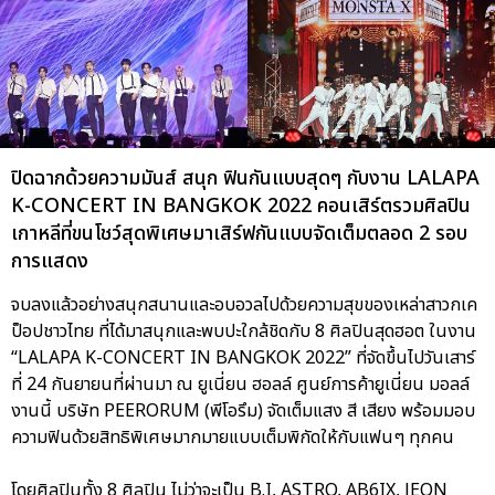
ปิดฉากด้วยความมันส์ สนุก ฟินกันแบบสุดๆ กับงาน LALAPA
K-CONCERT IN BANGKOK 2022 คอนเสิร์ตรวมศิลปิน
เกาหลีที่ขนโชว์สุดพิเศษมาเสิร์ฟกันแบบจัดเต็มตลอด 2 รอบ
การแสดง
จบลงแล้วอย่างสนุกสนานและอบอวลไปด้วยความสุขของเหล่าสาวกเค
ป็อปชาวไทย ที่ได้มาสนุกและพบปะใกล้ชิดกับ 8 ศิลปินสุดฮอต ในงาน
“LALAPA K-CONCERT IN BANGKOK 2022” ที่จัดขึ้นไปวันเสาร์
ที่ 24 กันยายนที่ผ่านมา ณ ยูเนี่ยน ฮอลล์ ศูนย์การค้ายูเนี่ยน มอลล์
งานนี้ บริษัท PEERORUM (พีโอรึม) จัดเต็มแสง สี เสียง พร้อมมอบ
ความฟินด้วยสิทธิพิเศษมากมายแบบเต็มพิกัดให้กับแฟนๆ ทุกคน
โดยศิลปินทั้ง 8 ศิลปิน ไม่ว่าจะเป็น B.I, ASTRO, AB6IX, JEON