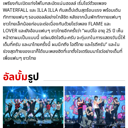
เพรียงกันเปิดแท่งไฟโบกสะบัดแน่นฮอลล์ เริ่มโชว์ด้วยเพลง
WATERFALL และ ILLA ILLA กับสเต็ปเต้นสุดร้อนแรง พร้อมเดิน
ทักทายแฟนๆ รอบฮอลล์อย่างใกล้ชิด หลังจากนั้นพักทักทายแฟนๆ
ชาวไทยเล็กน้อยก่อนจะต่อเนื่องกันด้วยโชว์เพลง FLAME และ
LOVER และยังอ้อนแฟนๆ ชาวไทยอีกครั้งว่า “ผมบีไอ อายุ 25 ปี เห็น
หน้าตาผมเป็นแบบนี้ แต่ผมจิตใจดีนะครับ จะทุ่มเทในการแสดงวันนี้ให้
เต็มที่ครับ และมาไทยครั้งนี้ ผมนึกถึง ไอดีไทย และโรตีครับ” และใน
ช่วงสุดท้ายของเขาก็ได้ขนเพลงฮิตที่เขาตั้งใจเตรียมมาโชว์อย่างเต็มที่
เพื่อแฟนๆ ชาวไทย
อัลบั้ม
รูป