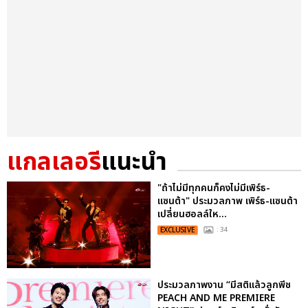
แกลเลอรี
แนะนำ
"ถ้าไม่มีทุกคนก็คงไม่มีเพิร์ธ-
แซนต้า" ประมวลภาพ เพิร์ธ-แซนต้า
เปลี่ยนฮอลล์ให...
EXCLUSIVE
: 34
ประมวลภาพงาน “มีสติแล้วลูกพีช
PEACH AND ME PREMIERE