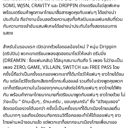
SOMI, WJSN, CRAVITY และ DRIPPIN ต่างเตรียมโชว์สุดพิเศษ
พร้อมเตรียมคำพูดภาษาไทยมาสื่อสารพูดคุยกับแฟนๆ ได้อย่างน่า
ประทับใจ ถือว่างานนี้จบลงด้วยความสุขทั้งศิลปินและแฟนคลับที่ร่วม
กันความทรงจำอันแสนพิเศษได้อย่างน่าประทับใจทั้งสองรอบการ
แสดง
สำหรับในรอบแรก เปิดฉากด้วยไอดอลน้องใหม่ 7 หนุ่ม Drippin
(ดริปปิน) พวกเขาเตรียมเพลงสุดฮอตมาโชว์ให้เหล่า ดรีมมิ่ง
(DREAMIN : ชื่อแฟนคลับ) ได้สนุกสนานกันถึง 5 เพลง ไม่ว่าจะเป็น
เพลง ZERO, GAME, VILLAIN, SWITCH และ FREE PASS โดย
ครั้งนี้ถือว่าเป็นครั้งแรกของพวกเขาที่ได้มาโชว์ให้แฟนๆ ชาวไทยได้ชม
กัน แต่ละโชว์จึงเรียกเสียงกรี๊ดกระหึ่มฮอลล์ รวมถึงในช่วงพูดคุยพวก
เขาก็เตรียมความในใจของทุกคนมาส่งต่อให้กับแฟนๆ ชาวไทยได้ฟัง
กัน พร้อมคำภาษาไทยมากมายที่เตรียมมาพูดกับแฟนๆ ชาวไทยด้วย ไม่
ว่าจะเป็น “ รักนะจุ๊บๆ , รักนะครับ , ขอบคุณครับ” ซึ่ง “ฮวังยุนซอง”
ลีดเดอร์ของวงได้บอกว่า ครั้งนี้เป็นครั้งแรกที่ได้มาเมืองไทยเลยตื่น
เต้นมากๆ และถึงแม้ตอนกิจกรรมวิดีโอคอลจะทำให้ได้เจอแฟนๆ ชาว
ไทยผ่านหน้าจอมาแล้ว แต่พวกเขาก็อยากจะมาเมืองไทยเพื่อมาเจอ