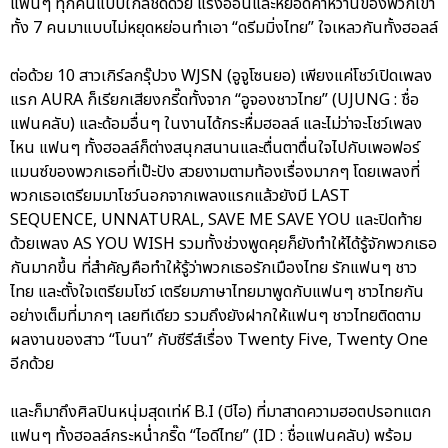
แฟนๆ ทุกคนแบบใกล้ชิดด้วย แรงอ้อนและหยอดคำหวานของพวกเขา
ทั้ง 7 คนมาแบบไม่หยุดหย่อนทำเอา “ดรีมมิ่งไทย” ใจเหลวกันทั้งฮอลล์
ต่อด้วย 10 สาวเกิร์ลกรุ๊ปวง WJSN (อูจูโซนยอ) เพียงแค่โชว์เปิดเพลง
แรก AURA ก็เรียกเสียงกรี๊ดทั้งจาก “อูจองชาวไทย” (UJUNG : ชื่อ
แฟนคลับ) และด้อมอื่นๆ ในงานได้กระหื่มฮอลล์ และไม่ว่าจะโชว์เพลง
ไหน แฟนๆ ทั้งฮอลล์ก็ต่างสนุกสนานและตื่นตาตื่นใจไปกับเพอฟอร์
แมนซ์ของพวกเธอที่เป๊ะปัง สวยงามตามท้องเรื่องมากๆ โดยเพลงที่
พวกเธอเตรียมมาโชว์นอกจากเพลงแรกแล้วยังมี LAST
SEQUENCE, UNNATURAL, SAVE ME SAVE YOU และปิดท้าย
ด้วยเพลง AS YOU WISH รวมทั้งช่วงพูดคุยก็ยังทำให้ได้รู้จักพวกเธอ
กันมากขึ้น ที่สำคัญคือทำให้รู้ว่าพวกเธอรักเมืองไทย รักแฟนๆ ชาว
ไทย และตั้งใจเตรียมโชว์ เตรียมภาษาไทยมาพูดกับแฟนๆ ชาวไทยกัน
อย่างเต็มที่มากๆ เลยทีเดียว รวมถึงยังฝากให้แฟนๆ ชาวไทยติดตาม
ผลงานของสาว “โบนา” กับซีรีส์เรื่อง Twenty Five, Twenty One
อีกด้วย
และก็มาถึงศิลปินหนุ่มสุดเท่ห์ B.I (บีไอ) ที่มาสาดความฮอตปรอทแตก
แฟนๆ ทั้งฮอลล์กระหน่ำกริ๊ด “ไอดีไทย” (ID : ชื่อแฟนคลับ) พร้อม