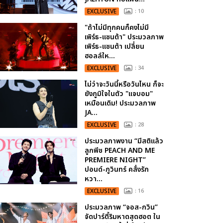
EXCLUSIVE
: 10
"ถ้าไม่มีทุกคนก็คงไม่มี
เพิร์ธ-แซนต้า" ประมวลภาพ
เพิร์ธ-แซนต้า เปลี่ยน
ฮอลล์ให...
EXCLUSIVE
: 34
ไม่ว่าจะวันนี้หรือวันไหน ก็จะ
ยังภูมิใจในตัว "แจบอม"
เหมือนเดิม! ประมวลภาพ
JA...
EXCLUSIVE
: 28
ประมวลภาพงาน “มีสติแล้ว
ลูกพีช PEACH AND ME
PREMIERE NIGHT”
ปอนด์-ภูวินทร์ คลั่งรัก
หวา...
EXCLUSIVE
: 16
ประมวลภาพ “จอส-กวิน”
จัดปาร์ตี้ริมหาดสุดฮอต ใน