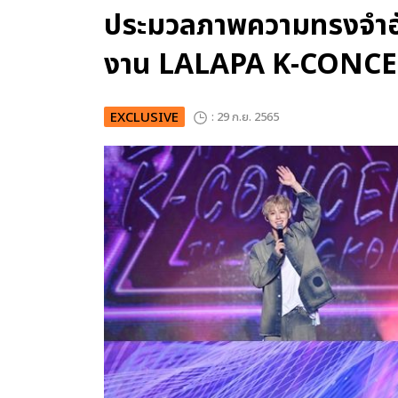
ประมวลภาพความทรงจำอั
งาน LALAPA K-CONC
EXCLUSIVE
: 29 ก.ย. 2565