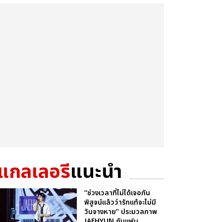
แกลเลอรี
แนะนำ
“ช่วงเวลาที่ไม่ได้เจอกัน
พิสูจน์แล้วว่ารักแท้จะไม่มี
วันจางหาย” ประมวลภาพ
JAEHYUN กับแฟน...