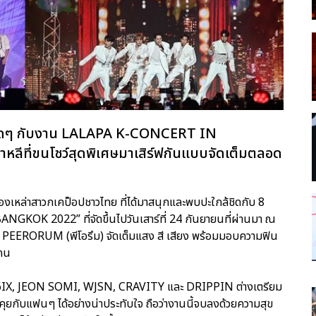
บสุดๆ กับงาน LALAPA K-CONCERT IN
ลีที่ขนโชว์สุดพิเศษมาเสิร์ฟกันแบบจัดเต็มตลอด
เหล่าสาวกเคป็อปชาวไทย ที่ได้มาสนุกและพบปะใกล้ชิดกับ 8
OK 2022” ที่จัดขึ้นไปวันเสาร์ที่ 24 กันยายนที่ผ่านมา ณ
ริษัท PEERORUM (พีโอรึม) จัดเต็มแสง สี เสียง พร้อมมอบความฟิน
กคน
, AB6IX, JEON SOMI, WJSN, CRAVITY และ DRIPPIN ต่างเตรียม
คุยกับแฟนๆ ได้อย่างน่าประทับใจ ถือว่างานนี้จบลงด้วยความสุข