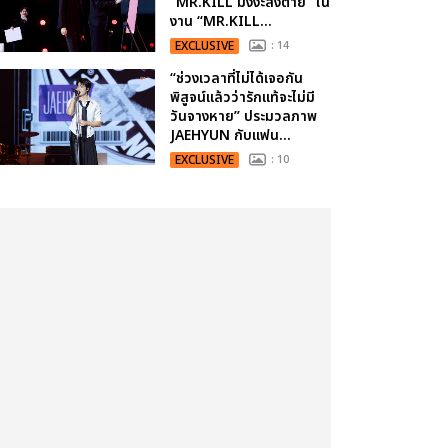
“MR.KILL มังงะสั่งตาย” ใน
งาน “MR.KILL...
EXCLUSIVE
: 14
“ช่วงเวลาที่ไม่ได้เจอกัน
พิสูจน์แล้วว่ารักแท้จะไม่มี
วันจางหาย” ประมวลภาพ
JAEHYUN กับแฟน...
EXCLUSIVE
: 10