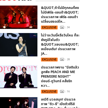
&QUOT;ถ้าไม่มีทุกคนก็คง
ไม่มีเพิร์ธ-แซนต้า&QUOT;
ประมวลภาพ เพิร์ธ-แซนต้า
เปลี่ยนฮอลล์ให...
EXCLUSIVE
: 34
ไม่ว่าจะวันนี้หรือวันไหน ก็จะ
ยังภูมิใจในตัว
&QUOT;แจบอม&QUOT;
เหมือนเดิม! ประมวลภาพ
JA...
EXCLUSIVE
: 28
ประมวลภาพงาน “มีสติแล้ว
ลูกพีช PEACH AND ME
PREMIERE NIGHT”
ปอนด์-ภูวินทร์ คลั่งรัก
หวา...
EXCLUSIVE
: 16
เคมีดี มวลสนุก! ประมวล
ภาพ “ดิว-ธี” เปิดตัวซีรีส์