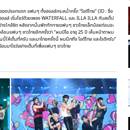
ามฮอตปรอทแตก แฟนๆ ทั้งฮอลล์กระหน่ำกริ๊ด “ไอดีไทย” (ID : ชื่อ
อลล์ เริ่มโชว์ด้วยเพลง WATERFALL และ ILLA ILLA กับสเต็ป
างใกล้ชิด หลังจากนั้นพักทักทายแฟนๆ ชาวไทยเล็กน้อยก่อนจะ
้อนแฟนๆ ชาวไทยอีกครั้งว่า “ผมบีไอ อายุ 25 ปี เห็นหน้าตาผม
ี้ให้เต็มที่ครับ และมาไทยครั้งนี้ ผมนึกถึง ไอดีไทย และโรตีครับ”
รียมมาโชว์อย่างเต็มที่เพื่อแฟนๆ ชาวไทย