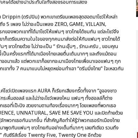
ิเศษได้อย่างน่าประทับใจทั้งสองรอบการแสดง
 Drippin (ดริปปิน) พวกเขาเตรียมเพลงสุดฮอตมาโชว์ให้เหล่า
นถึง 5 เพลง ไม่ว่าจะเป็นเพลง ZERO, GAME, VILLAIN,
รกของพวกเขาที่ได้มาโชว์ให้แฟนๆ ชาวไทยได้ชมกัน แต่ละโชว์จึง
วกเขาก็เตรียมความในใจของทุกคนมาส่งต่อให้กับแฟนๆ ชาวไทยได้
ชาวไทยด้วย ไม่ว่าจะเป็น “ รักนะจุ๊บๆ , รักนะครับ , ขอบคุณ
งนี้เป็นครั้งแรกที่ได้มาเมืองไทยเลยตื่นเต้นมากๆ และถึงแม้ตอน
้าจอมาแล้ว แต่พวกเขาก็อยากจะมาเมืองไทยเพื่อมาเจอแฟนๆ ทุก
าทั้ง 7 คนมาแบบไม่หยุดหย่อนทำเอา “ดรีมมิ่งไทย” ใจเหลวกัน
แค่โชว์เปิดเพลงแรก AURA ก็เรียกเสียงกรี๊ดทั้งจาก “อูจองชาว
ระหื่มฮอลล์ และไม่ว่าจะโชว์เพลงไหน แฟนๆ ทั้งฮอลล์ก็ต่าง
เธอที่เป๊ะปัง สวยงามตามท้องเรื่องมากๆ โดยเพลงที่พวกเธอ
EQUENCE, UNNATURAL, SAVE ME SAVE YOU และปิดท้ายด้วย
จักพวกเธอกันมากขึ้น ที่สำคัญคือทำให้รู้ว่าพวกเธอรักเมืองไทย
มาพูดกับแฟนๆ ชาวไทยกันอย่างเต็มที่มากๆ เลยทีเดียว รวมถึง
กับซีรีส์เรื่อง Twenty Five, Twenty One อีกด้วย