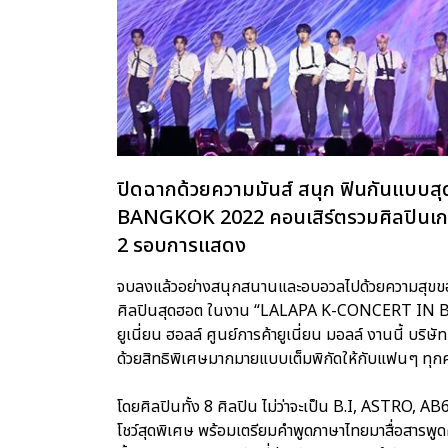
ปิดฉากด้วยความมันส์ สนุก ฟินกันแบ
BANGKOK 2022 คอนเสิร์ตรวมศิลปินเกาห
2 รอบการแสดง
จบลงแล้วอย่างสนุกสนานและอบอวลไปด้วยความสุขของ
ศิลปินสุดฮอต ในงาน “LALAPA K-CONCERT IN BANGK
ยูเนี่ยน ฮอลล์ ศูนย์การค้ายูเนี่ยน มอลล์ งานนี้ บ
ด้วยสิทธิพิเศษมากมายแบบเต็มพิกัดให้กับแฟนๆ ทุ
โดยศิลปินทั้ง 8 ศิลปิน ไม่ว่าจะเป็น B.I, ASTRO
โชว์สุดพิเศษ พร้อมเตรียมคำพูดภาษาไทยมาสื่อสารพูด