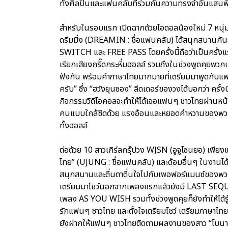
ทั้งศิลปินและแฟนคลับที่ร่วมกันความทรงจำอันแสนพ
สำหรับในรอบแรก เปิดฉากด้วยไอดอลน้องใหม่ 7 หนุ่ม
ดรีมมิ่ง (DREAMIN : ชื่อแฟนคลับ) ได้สนุกสนานกั
SWITCH และ FREE PASS โดยครั้งนี้ถือว่าเป็นครั้งแ
เรียกเสียงกรี๊ดกระหึ่มฮอลล์ รวมถึงในช่วงพูดคุยพ
ฟังกัน พร้อมคำภาษาไทยมากมายที่เตรียมมาพูดกับแฟนๆ 
ครับ” ซึ่ง “ฮวังยุนซอง” ลีดเดอร์ของวงได้บอกว่า ครั้
กิจกรรมวิดีโอคอลจะทำให้ได้เจอแฟนๆ ชาวไทยผ่านหน
คนแบบใกล้ชิดด้วย แรงอ้อนและหยอดคำหวานของพวกเข
ทั้งฮอลล์
ต่อด้วย 10 สาวเกิร์ลกรุ๊ปวง WJSN (อูจูโซนยอ) เพียง
ไทย” (UJUNG : ชื่อแฟนคลับ) และด้อมอื่นๆ ในงานได้ก
สนุกสนานและตื่นตาตื่นใจไปกับเพอฟอร์แมนซ์ของพวก
เตรียมมาโชว์นอกจากเพลงแรกแล้วยังมี LAST S
เพลง AS YOU WISH รวมทั้งช่วงพูดคุยก็ยังทำให้ได้รู้
รักแฟนๆ ชาวไทย และตั้งใจเตรียมโชว์ เตรียมภาษาไทย
ยังฝากให้แฟนๆ ชาวไทยติดตามผลงานของสาว “โบนา” 