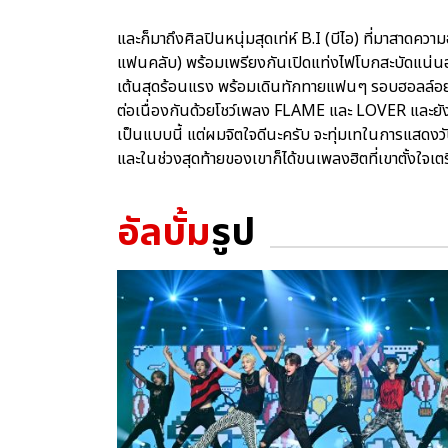
และก็มาถึงศิลปินหนุ่มสุดเท่ห์ B.I (บีไอ) ที่มาสาดคว
แฟนคลับ) พร้อมเพรียงกันเปิดแท่งไฟโบกสะบัดแน่นฮ
เต้นสุดร้อนแรง พร้อมเดินทักทายแฟนๆ รอบฮอลล์อย่
ต่อเนื่องกันด้วยโชว์เพลง FLAME และ LOVER และยังอ
เป็นแบบนี้ แต่ผมจิตใจดีนะครับ จะทุ่มเทในการแสดงวันน
และในช่วงสุดท้ายของเขาก็ได้ขนเพลงฮิตที่เขาตั้งใจเต
อัลบั้ม
รูป