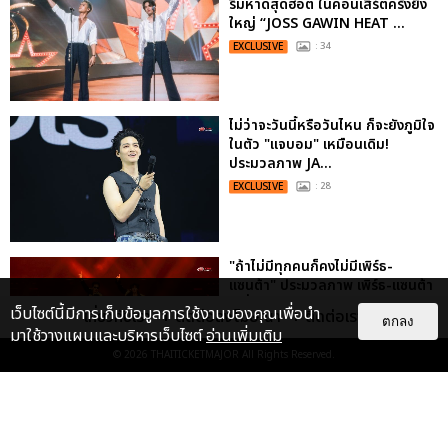
ริมหาดสุดฮอต ในคอนเสิร์ตครั้งยิ่ง
ใหญ่ “JOSS GAWIN HEAT ...
EXCLUSIVE
: 34
ไม่ว่าจะวันนี้หรือวันไหน ก็จะยังภูมิใจ
ในตัว "แจบอม" เหมือนเดิม!
ประมวลภาพ JA...
EXCLUSIVE
: 28
"ถ้าไม่มีทุกคนก็คงไม่มีเพิร์ธ-
แซนต้า" ประมวลภาพ เพิร์ธ-แซนต้า
เปลี่ยนฮอลล์ให...
เว็บไซต์นี้มีการเก็บข้อมูลการใช้งานของคุณเพื่อนำ
เกี่ยวกับเรา
ติดต่อลงโฆษณา
ติดต่อเรา
ตกลง
EXCLUSIVE
: 34
มาใช้วางแผนและบริหารเว็บไซต์
อ่านเพิ่มเติม
© 2026
THAITICKETMAJOR
All Rights Reserved.
ประมวลภาพงาน “มีสติแล้วลูกพีช
PEACH AND ME PREMIERE
NIGHT” ปอนด์-ภูวินทร์ คลั่งรัก