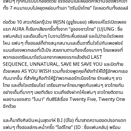
แฟนๆ ทุกคนแบบใกล้ชิดด้วย แรงอ้อนและหยอดคำหวานของพวกเขา
ทั้ง 7 คนมาแบบไม่หยุดหย่อนทำเอา “ดรีมมิ่งไทย” ใจเหลวกันทั้งฮอลล์
ต่อด้วย 10 สาวเกิร์ลกรุ๊ปวง WJSN (อูจูโซนยอ) เพียงแค่โชว์เปิดเพลง
แรก AURA ก็เรียกเสียงกรี๊ดทั้งจาก “อูจองชาวไทย” (UJUNG : ชื่อ
แฟนคลับ) และด้อมอื่นๆ ในงานได้กระหื่มฮอลล์ และไม่ว่าจะโชว์เพลง
ไหน แฟนๆ ทั้งฮอลล์ก็ต่างสนุกสนานและตื่นตาตื่นใจไปกับเพอฟอร์
แมนซ์ของพวกเธอที่เป๊ะปัง สวยงามตามท้องเรื่องมากๆ โดยเพลงที่
พวกเธอเตรียมมาโชว์นอกจากเพลงแรกแล้วยังมี LAST
SEQUENCE, UNNATURAL, SAVE ME SAVE YOU และปิดท้าย
ด้วยเพลง AS YOU WISH รวมทั้งช่วงพูดคุยก็ยังทำให้ได้รู้จักพวกเธอ
กันมากขึ้น ที่สำคัญคือทำให้รู้ว่าพวกเธอรักเมืองไทย รักแฟนๆ ชาว
ไทย และตั้งใจเตรียมโชว์ เตรียมภาษาไทยมาพูดกับแฟนๆ ชาวไทยกัน
อย่างเต็มที่มากๆ เลยทีเดียว รวมถึงยังฝากให้แฟนๆ ชาวไทยติดตาม
ผลงานของสาว “โบนา” กับซีรีส์เรื่อง Twenty Five, Twenty One
อีกด้วย
และก็มาถึงศิลปินหนุ่มสุดเท่ห์ B.I (บีไอ) ที่มาสาดความฮอตปรอทแตก
แฟนๆ ทั้งฮอลล์กระหน่ำกริ๊ด “ไอดีไทย” (ID : ชื่อแฟนคลับ) พร้อม