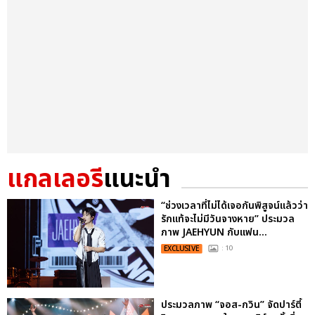
แกลเลอรี
แนะนำ
“ช่วงเวลาที่ไม่ได้เจอกันพิสูจน์แล้วว่า
รักแท้จะไม่มีวันจางหาย” ประมวล
ภาพ JAEHYUN กับแฟน...
EXCLUSIVE
: 10
ประมวลภาพ “จอส-กวิน” จัดปาร์ตี้