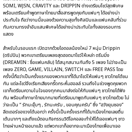
SOMI, WJSN, CRAVITY และ DRIPPIN ต่างเตรียมโชว์สุดพิเศษ
พร้อมเตรียมคำพูดภาษาไทยมาสื่อสารพูดคุยกับแฟนๆ ได้อย่างน่า
ประทับใจ ถือว่างานนี้จบลงด้วยความสุขทั้งศิลปินและแฟนคลับที่ร่วม
กันความทรงจำอันแสนพิเศษได้อย่างน่าประทับใจทั้งสองรอบการ
แสดง
สำหรับในรอบแรก เปิดฉากด้วยไอดอลน้องใหม่ 7 หนุ่ม Drippin
(ดริปปิน) พวกเขาเตรียมเพลงสุดฮอตมาโชว์ให้เหล่า ดรีมมิ่ง
(DREAMIN : ชื่อแฟนคลับ) ได้สนุกสนานกันถึง 5 เพลง ไม่ว่าจะเป็น
เพลง ZERO, GAME, VILLAIN, SWITCH และ FREE PASS โดย
ครั้งนี้ถือว่าเป็นครั้งแรกของพวกเขาที่ได้มาโชว์ให้แฟนๆ ชาวไทยได้ชม
กัน แต่ละโชว์จึงเรียกเสียงกรี๊ดกระหึ่มฮอลล์ รวมถึงในช่วงพูดคุยพวก
เขาก็เตรียมความในใจของทุกคนมาส่งต่อให้กับแฟนๆ ชาวไทยได้ฟัง
กัน พร้อมคำภาษาไทยมากมายที่เตรียมมาพูดกับแฟนๆ ชาวไทยด้วย ไม่
ว่าจะเป็น “ รักนะจุ๊บๆ , รักนะครับ , ขอบคุณครับ” ซึ่ง “ฮวังยุนซอง”
ลีดเดอร์ของวงได้บอกว่า ครั้งนี้เป็นครั้งแรกที่ได้มาเมืองไทยเลยตื่น
เต้นมากๆ และถึงแม้ตอนกิจกรรมวิดีโอคอลจะทำให้ได้เจอแฟนๆ ชาว
ไทยผ่านหน้าจอมาแล้ว แต่พวกเขาก็อยากจะมาเมืองไทยเพื่อมาเจอ