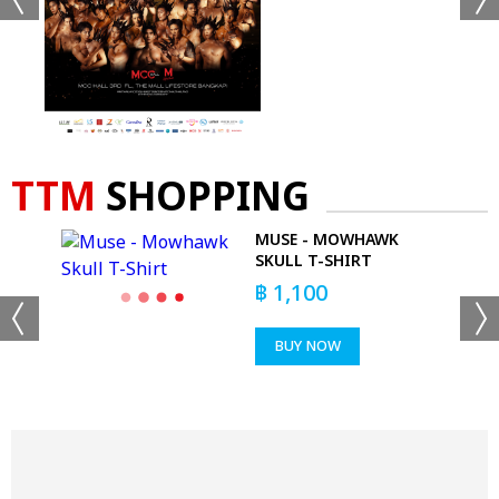
TTM
SHOPPING
SE
MUSE - MOWHAWK
SKULL T-SHIRT
DYE
฿
1,100
BUY NOW