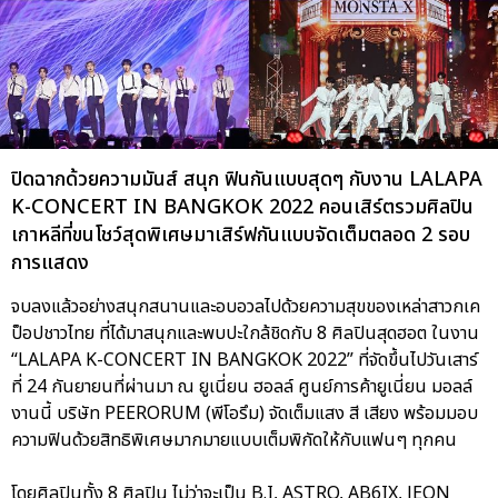
ปิดฉากด้วยความมันส์ สนุก ฟินกันแบบสุดๆ กับงาน LALAPA
K-CONCERT IN BANGKOK 2022 คอนเสิร์ตรวมศิลปิน
เกาหลีที่ขนโชว์สุดพิเศษมาเสิร์ฟกันแบบจัดเต็มตลอด 2 รอบ
การแสดง
จบลงแล้วอย่างสนุกสนานและอบอวลไปด้วยความสุขของเหล่าสาวกเค
ป็อปชาวไทย ที่ได้มาสนุกและพบปะใกล้ชิดกับ 8 ศิลปินสุดฮอต ในงาน
“LALAPA K-CONCERT IN BANGKOK 2022” ที่จัดขึ้นไปวันเสาร์
ที่ 24 กันยายนที่ผ่านมา ณ ยูเนี่ยน ฮอลล์ ศูนย์การค้ายูเนี่ยน มอลล์
งานนี้ บริษัท PEERORUM (พีโอรึม) จัดเต็มแสง สี เสียง พร้อมมอบ
ความฟินด้วยสิทธิพิเศษมากมายแบบเต็มพิกัดให้กับแฟนๆ ทุกคน
โดยศิลปินทั้ง 8 ศิลปิน ไม่ว่าจะเป็น B.I, ASTRO, AB6IX, JEON