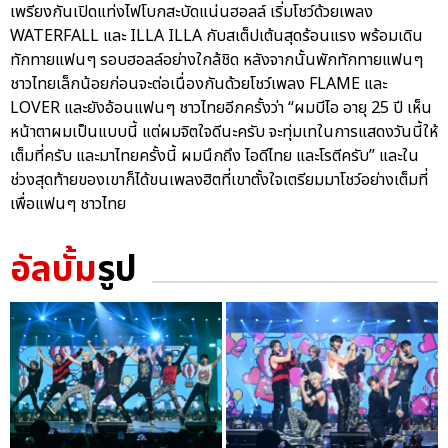
เพรียงกันเปิดแท่งไฟโบกสะบัดแน่นฮอลล์ เริ่มโชว์ด้วยเพลง
WATERFALL และ ILLA ILLA กับสเต็ปเต้นสุดร้อนแรง พร้อมเดิน
ทักทายแฟนๆ รอบฮอลล์อย่างใกล้ชิด หลังจากนั้นพักทักทายแฟนๆ
ชาวไทยเล็กน้อยก่อนจะต่อเนื่องกันด้วยโชว์เพลง FLAME และ
LOVER และยังอ้อนแฟนๆ ชาวไทยอีกครั้งว่า “ผมบีไอ อายุ 25 ปี เห็น
หน้าตาผมเป็นแบบนี้ แต่ผมจิตใจดีนะครับ จะทุ่มเทในการแสดงวันนี้ให้
เต็มที่ครับ และมาไทยครั้งนี้ ผมนึกถึง ไอดีไทย และโรตีครับ” และใน
ช่วงสุดท้ายของเขาก็ได้ขนเพลงฮิตที่เขาตั้งใจเตรียมมาโชว์อย่างเต็มที่
เพื่อแฟนๆ ชาวไทย
อัลบั้ม
รูป