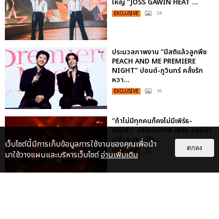
ใหญ่ “JOSS GAWIN HEAT ...
EXCLUSIVE
: 34
ประมวลภาพงาน “มีสติแล้วลูกพีช
PEACH AND ME PREMIERE
NIGHT” ปอนด์-ภูวินทร์ คลั่งรัก
หวา...
EXCLUSIVE
: 16
"ถ้าไม่มีทุกคนก็คงไม่มีเพิร์ธ-
แซนต้า" ประมวลภาพ เพิร์ธ-แซนต้า
เปลี่ยนฮอลล์ให...
เว็บไซต์นี้มีการเก็บข้อมูลการใช้งานของคุณเพื่อนำ
ตกลง
EXCLUSIVE
: 34
มาใช้วางแผนและบริหารเว็บไซต์
อ่านเพิ่มเติม
“ช่วงเวลาที่ไม่ได้เจอกันพิสูจน์แล้วว่า
รักแท้จะไม่มีวันจางหาย” ประมวล
ภาพ JAEHYUN กับแฟน...