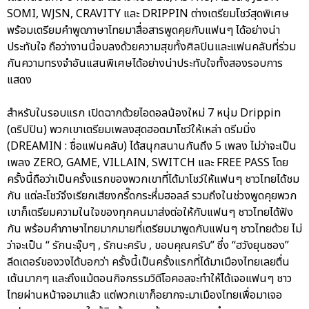
SOMI, WJSN, CRAVITY และ DRIPPIN ต่างเตรียมโชว์สุดพิเศษ
พร้อมเตรียมคำพูดภาษาไทยมาสื่อสารพูดคุยกับแฟนๆ ได้อย่างน่า
ประทับใจ ถือว่างานนี้จบลงด้วยความสุขทั้งศิลปินและแฟนคลับที่ร่วม
กันความทรงจำอันแสนพิเศษได้อย่างน่าประทับใจทั้งสองรอบการ
แสดง
สำหรับในรอบแรก เปิดฉากด้วยไอดอลน้องใหม่ 7 หนุ่ม Drippin
(ดริปปิน) พวกเขาเตรียมเพลงสุดฮอตมาโชว์ให้เหล่า ดรีมมิ่ง
(DREAMIN : ชื่อแฟนคลับ) ได้สนุกสนานกันถึง 5 เพลง ไม่ว่าจะเป็น
เพลง ZERO, GAME, VILLAIN, SWITCH และ FREE PASS โดย
ครั้งนี้ถือว่าเป็นครั้งแรกของพวกเขาที่ได้มาโชว์ให้แฟนๆ ชาวไทยได้ชม
กัน แต่ละโชว์จึงเรียกเสียงกรี๊ดกระหึ่มฮอลล์ รวมถึงในช่วงพูดคุยพวก
เขาก็เตรียมความในใจของทุกคนมาส่งต่อให้กับแฟนๆ ชาวไทยได้ฟัง
กัน พร้อมคำภาษาไทยมากมายที่เตรียมมาพูดกับแฟนๆ ชาวไทยด้วย ไม่
ว่าจะเป็น “ รักนะจุ๊บๆ , รักนะครับ , ขอบคุณครับ” ซึ่ง “ฮวังยุนซอง”
ลีดเดอร์ของวงได้บอกว่า ครั้งนี้เป็นครั้งแรกที่ได้มาเมืองไทยเลยตื่น
เต้นมากๆ และถึงแม้ตอนกิจกรรมวิดีโอคอลจะทำให้ได้เจอแฟนๆ ชาว
ไทยผ่านหน้าจอมาแล้ว แต่พวกเขาก็อยากจะมาเมืองไทยเพื่อมาเจอ