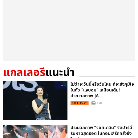
แกลเลอรี
แนะนำ
ไม่ว่าจะวันนี้หรือวันไหน ก็จะยังภูมิใจ
ในตัว "แจบอม" เหมือนเดิม!
ประมวลภาพ JA...
EXCLUSIVE
: 28
ประมวลภาพ “จอส-กวิน” จัดปาร์ตี้
ริมหาดสุดฮอต ในคอนเสิร์ตครั้งยิ่ง