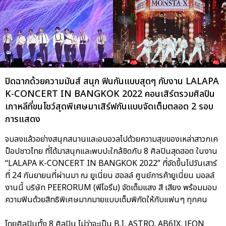
ปิดฉากด้วยความมันส์ สนุก ฟินกันแบบสุดๆ กับงาน LALAPA
K-CONCERT IN BANGKOK 2022 คอนเสิร์ตรวมศิลปิน
เกาหลีที่ขนโชว์สุดพิเศษมาเสิร์ฟกันแบบจัดเต็มตลอด 2 รอบ
การแสดง
จบลงแล้วอย่างสนุกสนานและอบอวลไปด้วยความสุขของเหล่าสาวกเค
ป็อปชาวไทย ที่ได้มาสนุกและพบปะใกล้ชิดกับ 8 ศิลปินสุดฮอต ในงาน
“LALAPA K-CONCERT IN BANGKOK 2022” ที่จัดขึ้นไปวันเสาร์
ที่ 24 กันยายนที่ผ่านมา ณ ยูเนี่ยน ฮอลล์ ศูนย์การค้ายูเนี่ยน มอลล์
งานนี้ บริษัท PEERORUM (พีโอรึม) จัดเต็มแสง สี เสียง พร้อมมอบ
ความฟินด้วยสิทธิพิเศษมากมายแบบเต็มพิกัดให้กับแฟนๆ ทุกคน
โดยศิลปินทั้ง 8 ศิลปิน ไม่ว่าจะเป็น B.I, ASTRO, AB6IX, JEON