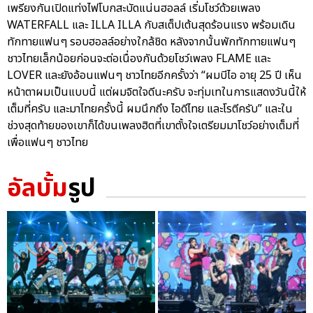
เพรียงกันเปิดแท่งไฟโบกสะบัดแน่นฮอลล์ เริ่มโชว์ด้วยเพลง
WATERFALL และ ILLA ILLA กับสเต็ปเต้นสุดร้อนแรง พร้อมเดิน
ทักทายแฟนๆ รอบฮอลล์อย่างใกล้ชิด หลังจากนั้นพักทักทายแฟนๆ
ชาวไทยเล็กน้อยก่อนจะต่อเนื่องกันด้วยโชว์เพลง FLAME และ
LOVER และยังอ้อนแฟนๆ ชาวไทยอีกครั้งว่า “ผมบีไอ อายุ 25 ปี เห็น
หน้าตาผมเป็นแบบนี้ แต่ผมจิตใจดีนะครับ จะทุ่มเทในการแสดงวันนี้ให้
เต็มที่ครับ และมาไทยครั้งนี้ ผมนึกถึง ไอดีไทย และโรตีครับ” และใน
ช่วงสุดท้ายของเขาก็ได้ขนเพลงฮิตที่เขาตั้งใจเตรียมมาโชว์อย่างเต็มที่
เพื่อแฟนๆ ชาวไทย
อัลบั้ม
รูป