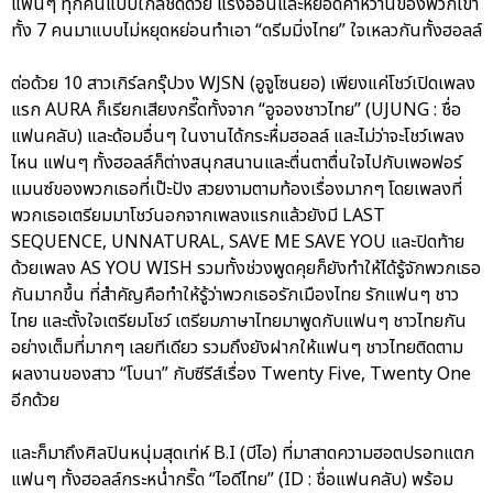
แฟนๆ ทุกคนแบบใกล้ชิดด้วย แรงอ้อนและหยอดคำหวานของพวกเขา
ทั้ง 7 คนมาแบบไม่หยุดหย่อนทำเอา “ดรีมมิ่งไทย” ใจเหลวกันทั้งฮอลล์
ต่อด้วย 10 สาวเกิร์ลกรุ๊ปวง WJSN (อูจูโซนยอ) เพียงแค่โชว์เปิดเพลง
แรก AURA ก็เรียกเสียงกรี๊ดทั้งจาก “อูจองชาวไทย” (UJUNG : ชื่อ
แฟนคลับ) และด้อมอื่นๆ ในงานได้กระหื่มฮอลล์ และไม่ว่าจะโชว์เพลง
ไหน แฟนๆ ทั้งฮอลล์ก็ต่างสนุกสนานและตื่นตาตื่นใจไปกับเพอฟอร์
แมนซ์ของพวกเธอที่เป๊ะปัง สวยงามตามท้องเรื่องมากๆ โดยเพลงที่
พวกเธอเตรียมมาโชว์นอกจากเพลงแรกแล้วยังมี LAST
SEQUENCE, UNNATURAL, SAVE ME SAVE YOU และปิดท้าย
ด้วยเพลง AS YOU WISH รวมทั้งช่วงพูดคุยก็ยังทำให้ได้รู้จักพวกเธอ
กันมากขึ้น ที่สำคัญคือทำให้รู้ว่าพวกเธอรักเมืองไทย รักแฟนๆ ชาว
ไทย และตั้งใจเตรียมโชว์ เตรียมภาษาไทยมาพูดกับแฟนๆ ชาวไทยกัน
อย่างเต็มที่มากๆ เลยทีเดียว รวมถึงยังฝากให้แฟนๆ ชาวไทยติดตาม
ผลงานของสาว “โบนา” กับซีรีส์เรื่อง Twenty Five, Twenty One
อีกด้วย
และก็มาถึงศิลปินหนุ่มสุดเท่ห์ B.I (บีไอ) ที่มาสาดความฮอตปรอทแตก
แฟนๆ ทั้งฮอลล์กระหน่ำกริ๊ด “ไอดีไทย” (ID : ชื่อแฟนคลับ) พร้อม