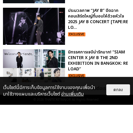
ประมวลภาพ “JAY B” ปิดฉาก
คอนเสิร์ตใหญ่ที่มอบให้ด้วยหัวใจ
2025 JAY B CONCERT [TAPE:RE
LO...
EXCLUSIVE
นิทรรศการเจบีน่ารักมาก! “SIAM
CENTER X JAY B THE 2ND
EXHIBITION IN BANGKOK: RE
LOAD”
EXCLUSIVE
เว็บไซต์นี้มีการเก็บข้อมูลการใช้งานของคุณเพื่อนำ
เกี่ยวกับเรา
ติดต่อลงโฆษณา
ติดต่อเรา
ตกลง
มาใช้วางแผนและบริหารเว็บไซต์
อ่านเพิ่มเติม
ฮอตกว่านี้อีกมั้ย! เก็บตกภาพความ
สนุกคอนเสิร์ตเดี่ยวในไทยครั้งแรก
© 2026
THAITICKETMAJOR
All Rights Reserved.
จากเพื่อนสนิทของอากาเซ...
EXCLUSIVE