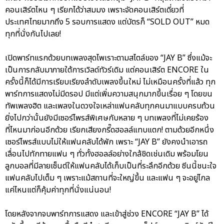
คอนเสิร์ตไหน ๆ เรียกได้ว่าสมมง เพราะจัดคอนเสิร์ตเดี่ยวที่
ประเทศไทยมากถึง 5 รอบการแสดง แต่บัตรก็ “SOLD OUT” หมด
ทุกที่นั่งกันไปเลย!
เปิดพาร์ทแรกด้วยบทเพลงสุดไพเราะตามสไตล์ของ “JAY B” ซึ่งแม้จะ
เป็นการกลับมาภายใต้การเวิลด์ทัวร์เดิม แต่คอนเสิร์ต ENCORE ใน
ครั้งนี้ก็ได้มีการเรียบเรียงลำดับเพลงขึ้นใหม่ ไม่เหมือนครั้งที่แล้ว ทุก
พาร์ทการแสดงไม่มีดรอป มีแต่เพิ่มความสนุกมากขึ้นเรื่อย ๆ โดยขน
ทัพเพลงฮิต และเพลงในดวงใจเหล่าแฟนคลับทุกคนมาแบบครบถ้วน
ยิ่งไปกว่านั้นยังมีเซอร์ไพรส์พิเศษกับหลาย ๆ บทเพลงที่ไม่เคยร้อง
ที่ไหนมาก่อนอีกด้วย เรียกเสียงกรี๊ดฮอลล์แทบแตก! ตามด้วยอีกหนึ่ง
เซอร์ไพรส์แบบไม่ให้แฟนคลับได้พัก เพราะ “JAY B” ยังคงนำเอารถ
เลื่อนไปทักทายแฟน ๆ ทั่วทั้งฮอลล์อย่างใกล้ชิดเช่นเดิม พร้อมโยน
ลูกบอลที่มีลายเซ็นต์ให้แฟนคลับได้เก็บเป็นที่ระลึกอีกด้วย ซีนนี้ชนะใจ
แฟนคลับไปเต็ม ๆ เพราะแม้สถานที่จะใหญ่ขึ้น และแฟน ๆ จะอยู่ไกล
แค่ไหนแต่ก็คุ้มค่าทุกที่นั่งแน่นอน!
โดยหลังจากจบพาร์ทการแสดง และเข้าสู่ช่วง ENCORE “JAY B” ได้