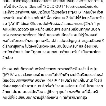
กลับขึ้นเวทีด้วยลุคเสื้อยืดสีดำสกรีนลายคอนเซ็ปต์ของการเวิลด์ทัวร์ใน
ครั้งนี้ ซึ่งหลังจากเปิดขายก็ “SOLD OUT” ไปอย่างรวดเร็วเช่นกัน
และก็ถึงเวลาที่แฟนคลับชาวไทยจะได้เซอร์ไพรส์ “JAY B” กลับบ้าง ด้วย
การเตรียมแฟนโปรเจกต์มาให้เพื่อนรักแบบ 2 วันไม่ซ้ำ! โดยหลังจากรับ
ชม “JAY B” ได้ขอให้ทีมงานดับไฟในฮอลล์และบอกความรู้สึกว่า “ทุก
คนเหมือนดวงดาว และผมก็จะเหมือนพระจันทร์เหมือนที่ทุกคนบอก
ครั้ง เราจะรอเวลาที่เราจะได้กลับมาเจอกันอีกครั้ง ผมไม่รู้ว่าผมจะดี
พอที่จะรับความรักจากทุกคนหรือเปล่า แต่ผมสัญญาว่าจะดูแลตัวเองให้
ดี รักษาสุขภาพ ไม่ต้องเป็นห่วงผมจนเกินไปนะครับ” และอ้อนแฟน
ชาวไทยด้วยประโยค "ทุกคนรอผมกลับมาด้วยนะครับ" เป็นภาษาไทย
อีกด้วย
ซึ่งแฟนคลับก็ทราบกันดีว่าหลังจากจบการเวิลด์ทัวร์ในครั้งนี้ หนุ่ม
“JAY B” อาจจะต้องหายหน้าหายตากันไปซักพัก เลยได้เตรียมเซอร์ไพรส์
ใหญ่ด้วยบทเพลงพิเศษอย่าง “잠시만” (แปลว่า อีกแค่ไม่นาน) โดยมี
ท่อนฮุคสุดกินใจความหมายลึกซึ้งว่า "รอผมหน่อยนะ มันไม่นานหรอก
อีกแค่ไม่นาน ผมจะได้กลับมาอยู่ข้าง ๆ คุณ" เพลงพิเศษที่เพื่อนรัก
คนนี้ตั้งใจเขียนบอกความรู้สึกถึงแฟน ๆ ที่เค้ารักมากที่สุด