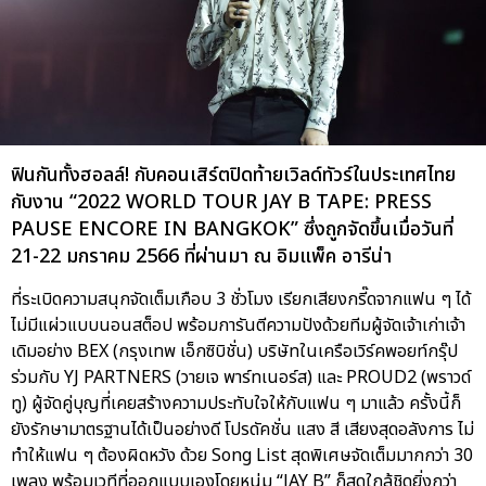
ฟินกันทั้งฮอลล์! กับคอนเสิร์ตปิดท้ายเวิลด์ทัวร์ในประเทศไทย
กับงาน “2022 WORLD TOUR JAY B TAPE: PRESS
PAUSE ENCORE IN BANGKOK” ซึ่งถูกจัดขึ้นเมื่อวันที่
21-22 มกราคม 2566 ที่ผ่านมา ณ อิมแพ็ค อารีน่า
ที่ระเบิดความสนุกจัดเต็มเกือบ 3 ชั่วโมง เรียกเสียงกรี๊ดจากแฟน ๆ ได้
ไม่มีแผ่วแบบนอนสต็อป พร้อมการันตีความปังด้วยทีมผู้จัดเจ้าเก่าเจ้า
เดิมอย่าง BEX (กรุงเทพ เอ็กซิบิชั่น) บริษัทในเครือเวิร์คพอยท์กรุ๊ป
ร่วมกับ YJ PARTNERS (วายเจ พาร์ทเนอร์ส) และ PROUD2 (พราวด์
ทู) ผู้จัดคู่บุญที่เคยสร้างความประทับใจให้กับแฟน ๆ มาแล้ว ครั้งนี้ก็
ยังรักษามาตรฐานได้เป็นอย่างดี โปรดัคชั่น แสง สี เสียงสุดอลังการ ไม่
ทำให้แฟน ๆ ต้องผิดหวัง ด้วย Song List สุดพิเศษจัดเต็มมากกว่า 30
เพลง พร้อมเวทีที่ออกแบบเองโดยหนุ่ม “JAY B” ก็สุดใกล้ชิดยิ่งกว่า