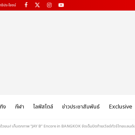
ทธิประโยชน์
เทิง
กีฬา
ไลฟ์สไตล์
ข่าวประชาสัมพันธ์
Exclusive
าด้วยนะ! เก็บตกภาพ “JAY B” Encore in BANGKOK จัดเต็มปิดท้ายเวิลด์ทัวร์ไทยแลนด