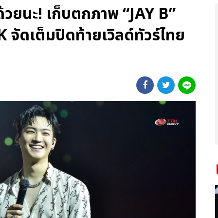
ด้วยนะ! เก็บตกภาพ “JAY B”
เต็มปิดท้ายเวิลด์ทัวร์ไทย