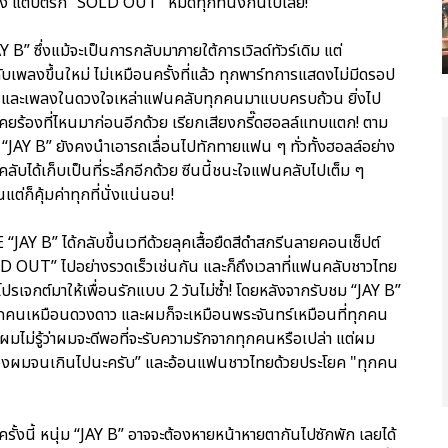
ดง แต่บัตรก็ “SOLD OUT” หมดทุกที่นั่งกันไปเลย!
” ซึ่งแม้จะเป็นการกลับมาภายใต้การเวิลด์ทัวร์เดิม แต่
ับเพลงขึ้นใหม่ ไม่เหมือนครั้งที่แล้ว ทุกพาร์ทการแสดงไม่มีดรอป
ฮิต และเพลงในดวงใจเหล่าแฟนคลับทุกคนมาแบบครบถ้วน ยิ่งไป
่เคยร้องที่ไหนมาก่อนอีกด้วย เรียกเสียงกรี๊ดฮอลล์แทบแตก! ตาม
ะ “JAY B” ยังคงนำเอารถเลื่อนไปทักทายแฟน ๆ ทั่วทั้งฮอลล์อย่าง
คลับได้เก็บเป็นที่ระลึกอีกด้วย ซีนนี้ชนะใจแฟนคลับไปเต็ม ๆ
ต่ก็คุ้มค่าทุกที่นั่งแน่นอน!
AY B” ได้กลับขึ้นเวทีด้วยลุคเสื้อยืดสีดำสกรีนลายคอนเซ็ปต์
SOLD OUT” ไปอย่างรวดเร็วเช่นกัน และก็ถึงเวลาที่แฟนคลับชาวไทย
ปรเจกต์มาให้เพื่อนรักแบบ 2 วันไม่ซ้ำ! โดยหลังจากรับชม “JAY B”
ทุกคนเหมือนดวงดาว และผมก็จะเหมือนพระจันทร์เหมือนที่ทุกคน
 ผมไม่รู้ว่าผมจะดีพอที่จะรับความรักจากทุกคนหรือเปล่า แต่ผม
็นห่วงผมจนเกินไปนะครับ” และอ้อนแฟนชาวไทยด้วยประโยค "ทุกคน
ครั้งนี้ หนุ่ม “JAY B” อาจจะต้องหายหน้าหายตากันไปซักพัก เลยได้