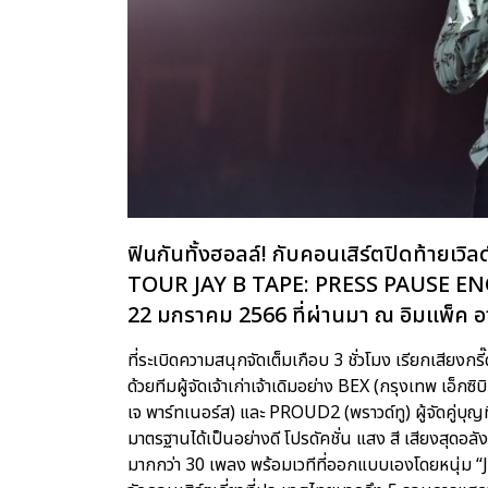
ฟินกันทั้งฮอลล์! กับคอนเสิร์ตปิดท้ายเ
TOUR JAY B TAPE: PRESS PAUSE ENCORE
22 มกราคม 2566 ที่ผ่านมา ณ อิมแพ็ค อา
ที่ระเบิดความสนุกจัดเต็มเกือบ 3 ชั่วโมง เรียกเสีย
ด้วยทีมผู้จัดเจ้าเก่าเจ้าเดิมอย่าง BEX (กรุงเทพ เอ็ก
เจ พาร์ทเนอร์ส) และ PROUD2 (พราวด์ทู) ผู้จัดคู่บุญท
มาตรฐานได้เป็นอย่างดี โปรดัคชั่น แสง สี เสียงสุดอล
มากกว่า 30 เพลง พร้อมเวทีที่ออกแบบเองโดยหนุ่ม “JAY