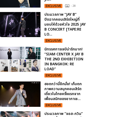
EXCLUSIVE
: 28
ประมวลภาพ “JAY B”
ปิดฉากคอนเสิร์ตใหญ่ที่
มอบให้ด้วยหัวใจ 2025 JAY
B CONCERT [TAPE:RE
LO...
EXCLUSIVE
นิทรรศการเจบีน่ารักมาก!
“SIAM CENTER X JAY B
THE 2ND EXHIBITION
IN BANGKOK: RE
LOAD”
EXCLUSIVE
ฮอตกว่านี้อีกมั้ย! เก็บตก
ภาพความสนุกคอนเสิร์ต
เดี่ยวในไทยครั้งแรกจาก
เพื่อนสนิทของอากาเซ...
EXCLUSIVE
ประมวลภาพ “จอส-กวิน”