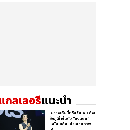
แกลเลอรี
แนะนำ
ไม่ว่าจะวันนี้หรือวันไหน ก็จะ
ยังภูมิใจในตัว "แจบอม"
เหมือนเดิม! ประมวลภาพ
JA...