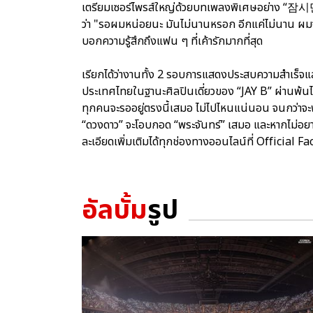
เตรียมเซอร์ไพรส์ใหญ่ด้วยบทเพลงพิเศษอย่าง “잠시만” 
ว่า "รอผมหน่อยนะ มันไม่นานหรอก อีกแค่ไม่นาน ผมจะไ
บอกความรู้สึกถึงแฟน ๆ ที่เค้ารักมากที่สุด
เรียกได้ว่างานทั้ง 2 รอบการแสดงประสบความสำเร็จแล
ประเทศไทยในฐานะศิลปินเดี่ยวของ “JAY B” ผ่านพ้น
ทุกคนจะรออยู่ตรงนี้เสมอ ไม่ไปไหนแน่นอน จนกว่าจะพบก
“ดวงดาว” จะโอบกอด “พระจันทร์” เสมอ และหากไม่อย
ละเอียดเพิ่มเติมได้ทุกช่องทางออนไลน์ที่ Offici
อัลบั้ม
รูป