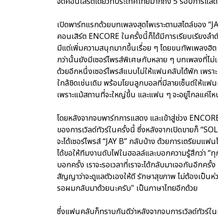
จัดคอนเสิร์ตเดี่ยวที่ประเทศไทยมากถึง 5 รอบการแส
เปิดพาร์ทแรกด้วยบทเพลงสุดไพเราะตามสไตล์ของ “JAY B
คอนเสิร์ต ENCORE ในครั้งนี้ก็ได้มีการเรียบเรียงลำด
มีแต่เพิ่มความสนุกมากขึ้นเรื่อย ๆ โดยขนทัพเพลง
กว่านั้นยังมีเซอร์ไพรส์พิเศษกับหลาย ๆ บทเพลงที่ไม
ด้วยอีกหนึ่งเซอร์ไพรส์แบบไม่ให้แฟนคลับได้พัก เพรา
ใกล้ชิดเช่นเดิม พร้อมโยนลูกบอลที่มีลายเซ็นต์ให้แฟน
เพราะแม้สถานที่จะใหญ่ขึ้น และแฟน ๆ จะอยู่ไกลแค่ไหนแ
โดยหลังจากจบพาร์ทการแสดง และเข้าสู่ช่วง ENCORE “J
ของการเวิลด์ทัวร์ในครั้งนี้ ซึ่งหลังจากเปิดขายก็ “
จะได้เซอร์ไพรส์ “JAY B” กลับบ้าง ด้วยการเตรียมแฟนโ
ได้ขอให้ทีมงานดับไฟในฮอลล์และบอกความรู้สึกว่า “
บอกครั้ง เราจะรอเวลาที่เราจะได้กลับมาเจอกันอีกครั้ง
สัญญาว่าจะดูแลตัวเองให้ดี รักษาสุขภาพ ไม่ต้องเป
รอผมกลับมาด้วยนะครับ" เป็นภาษาไทยอีกด้วย
ซึ่งแฟนคลับก็ทราบกันดีว่าหลังจากจบการเวิลด์ทัวร์ใน