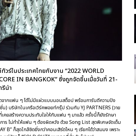
วิลด์ทัวร์ในประเทศไทยกับงาน “2022 WORLD
 IN BANGKOK” ซึ่งถูกจัดขึ้นเมื่อวันที่ 21-
รีน่า
งกรี๊ดจากแฟน ๆ ได้ไม่มีแผ่วแบบนอนสต็อป พร้อมการันตีความปัง
ซิบิชั่น) บริษัทในเครือเวิร์คพอยท์กรุ๊ป ร่วมกับ YJ PARTNERS (วาย
ี่เคยสร้างความประทับใจให้กับแฟน ๆ มาแล้ว ครั้งนี้ก็ยังรักษา
ังการ ไม่ทำให้แฟน ๆ ต้องผิดหวัง ด้วย Song List สุดพิเศษจัดเต็ม
 B” ก็สุดใกล้ชิดยิ่งกว่าคอนเสิร์ตไหน ๆ เรียกได้ว่าสมมง เพราะ