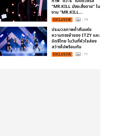
ภาพ “ดิว-ธี” เปิดตัวซีรีส์
“MR.KILL มังงะสั่งตาย” ใน
งาน “MR.KILL...
EXCLUSIVE
: 14
ประมวลภาพค่ำคืนแห่ง
ความทรงจำของ ITZY และ
มิดจีไทย ในวันที่หัวใจส่อง
สว่างไปพร้อมกัน
EXCLUSIVE
: 11