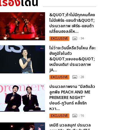
เรื่อง
เด่น
&QUOT;ถ้าไม่มีทุกคนก็คง
ไม่มีเพิร์ธ-แซนต้า&QUOT;
ประมวลภาพ เพิร์ธ-แซนต้า
เปลี่ยนฮอลล์ให...
EXCLUSIVE
: 34
ไม่ว่าจะวันนี้หรือวันไหน ก็จะ
ยังภูมิใจในตัว
&QUOT;แจบอม&QUOT;
เหมือนเดิม! ประมวลภาพ
JA...
EXCLUSIVE
: 28
ประมวลภาพงาน “มีสติแล้ว
ลูกพีช PEACH AND ME
PREMIERE NIGHT”
ปอนด์-ภูวินทร์ คลั่งรัก
หวา...
EXCLUSIVE
: 16
เคมีดี มวลสนุก! ประมวล