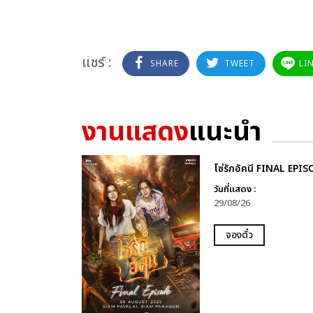
แชร์ :
SHARE
TWEET
LI
งานแสดง
แนะนำ
โซ่รักอัคนี FINAL EPI
วันที่แสดง :
29/08/26
จองตั๋ว