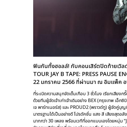
ฟินกันทั้งฮอลล์! กับคอนเสิร์ตปิดท้ายเ
TOUR JAY B TAPE: PRESS PAUSE ENCORE
22 มกราคม 2566 ที่ผ่านมา ณ อิมแพ็ค อา
ที่ระเบิดความสนุกจัดเต็มเกือบ 3 ชั่วโมง เรียกเสีย
ด้วยทีมผู้จัดเจ้าเก่าเจ้าเดิมอย่าง BEX (กรุงเทพ เอ็ก
เจ พาร์ทเนอร์ส) และ PROUD2 (พราวด์ทู) ผู้จัดคู่บุญท
มาตรฐานได้เป็นอย่างดี โปรดัคชั่น แสง สี เสียงสุดอล
มากกว่า 30 เพลง พร้อมเวทีที่ออกแบบเองโดยหนุ่ม “JAY