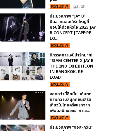
EXCLUSIVE
: 28
ประมวลภาพ “JAY B”
ปิดฉากคอนเสิร์ตใหญ่ที่
มอบให้ด้วยหัวใจ 2025 JAY
B CONCERT [TAPE:RE
LO...
EXCLUSIVE
นิทรรศการเจบีน่ารักมาก!
“SIAM CENTER X JAY B
THE 2ND EXHIBITION
IN BANGKOK: RE
LOAD”
EXCLUSIVE
ฮอตกว่านี้อีกมั้ย! เก็บตก
ภาพความสนุกคอนเสิร์ต
เดี่ยวในไทยครั้งแรกจาก
เพื่อนสนิทของอากาเซ...
EXCLUSIVE
ประมวลภาพ “จอส-กวิน”