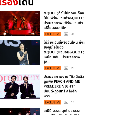
เรื่อง
เด่น
&QUOT;ถ้าไม่มีทุกคนก็คง
ไม่มีเพิร์ธ-แซนต้า&QUOT;
ประมวลภาพ เพิร์ธ-แซนต้า
เปลี่ยนฮอลล์ให...
EXCLUSIVE
: 34
ไม่ว่าจะวันนี้หรือวันไหน ก็จะ
ยังภูมิใจในตัว
&QUOT;แจบอม&QUOT;
เหมือนเดิม! ประมวลภาพ
JA...
EXCLUSIVE
: 28
ประมวลภาพงาน “มีสติแล้ว
ลูกพีช PEACH AND ME
PREMIERE NIGHT”
ปอนด์-ภูวินทร์ คลั่งรัก
หวา...
EXCLUSIVE
: 16
เคมีดี มวลสนุก! ประมวล