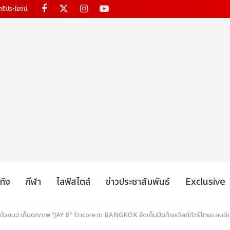
ทธิประโยชน์
เทิง
กีฬา
ไลฟ์สไตล์
ข่าวประชาสัมพันธ์
Exclusive
าด้วยนะ! เก็บตกภาพ “JAY B” Encore in BANGKOK จัดเต็มปิดท้ายเวิลด์ทัวร์ไทยแลนด