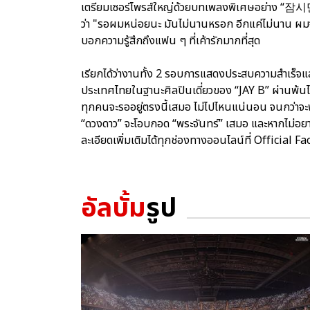
เตรียมเซอร์ไพรส์ใหญ่ด้วยบทเพลงพิเศษอย่าง “잠시만” 
ว่า "รอผมหน่อยนะ มันไม่นานหรอก อีกแค่ไม่นาน ผมจะไ
บอกความรู้สึกถึงแฟน ๆ ที่เค้ารักมากที่สุด
เรียกได้ว่างานทั้ง 2 รอบการแสดงประสบความสำเร็จแล
ประเทศไทยในฐานะศิลปินเดี่ยวของ “JAY B” ผ่านพ้น
ทุกคนจะรออยู่ตรงนี้เสมอ ไม่ไปไหนแน่นอน จนกว่าจะพบก
“ดวงดาว” จะโอบกอด “พระจันทร์” เสมอ และหากไม่อย
ละเอียดเพิ่มเติมได้ทุกช่องทางออนไลน์ที่ Offici
อัลบั้ม
รูป