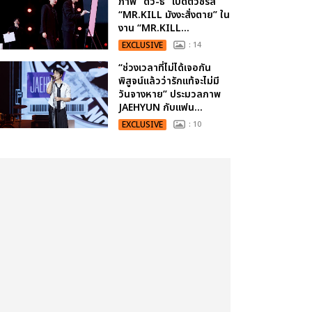
ภาพ “ดิว-ธี” เปิดตัวซีรีส์
“MR.KILL มังงะสั่งตาย” ใน
งาน “MR.KILL...
EXCLUSIVE
: 14
“ช่วงเวลาที่ไม่ได้เจอกัน
พิสูจน์แล้วว่ารักแท้จะไม่มี
วันจางหาย” ประมวลภาพ
JAEHYUN กับแฟน...
EXCLUSIVE
: 10