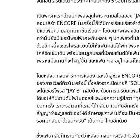
จัดคอนเสิร์ตเดี่ยวที่ประเทศไทยมากถึง 5 รอบการแส
เปิดพาร์ทแรกด้วยบทเพลงสุดไพเราะตามสไตล์ของ “JAY B
คอนเสิร์ต ENCORE ในครั้งนี้ก็ได้มีการเรียบเรียงลำด
มีแต่เพิ่มความสนุกมากขึ้นเรื่อย ๆ โดยขนทัพเพลง
กว่านั้นยังมีเซอร์ไพรส์พิเศษกับหลาย ๆ บทเพลงที่ไม
ด้วยอีกหนึ่งเซอร์ไพรส์แบบไม่ให้แฟนคลับได้พัก เพรา
ใกล้ชิดเช่นเดิม พร้อมโยนลูกบอลที่มีลายเซ็นต์ให้แฟน
เพราะแม้สถานที่จะใหญ่ขึ้น และแฟน ๆ จะอยู่ไกลแค่ไหนแ
โดยหลังจากจบพาร์ทการแสดง และเข้าสู่ช่วง ENCORE “J
ของการเวิลด์ทัวร์ในครั้งนี้ ซึ่งหลังจากเปิดขายก็ “
จะได้เซอร์ไพรส์ “JAY B” กลับบ้าง ด้วยการเตรียมแฟนโ
ได้ขอให้ทีมงานดับไฟในฮอลล์และบอกความรู้สึกว่า “
บอกครั้ง เราจะรอเวลาที่เราจะได้กลับมาเจอกันอีกครั้ง
สัญญาว่าจะดูแลตัวเองให้ดี รักษาสุขภาพ ไม่ต้องเป
รอผมกลับมาด้วยนะครับ" เป็นภาษาไทยอีกด้วย
ซึ่งแฟนคลับก็ทราบกันดีว่าหลังจากจบการเวิลด์ทัวร์ใน