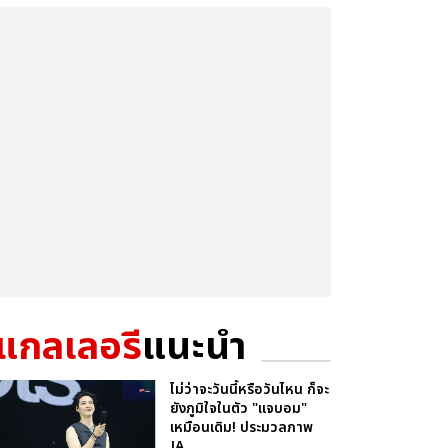
แกลเลอรี
แนะนำ
ไม่ว่าจะวันนี้หรือวันไหน ก็จะ
ยังภูมิใจในตัว "แจบอม"
เหมือนเดิม! ประมวลภาพ
JA...