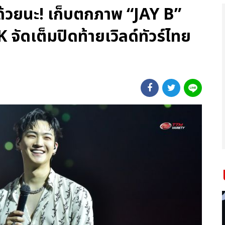
ด้วยนะ! เก็บตกภาพ “JAY B”
เต็มปิดท้ายเวิลด์ทัวร์ไทย