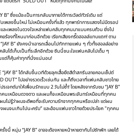
ดง แต่บัตรก็ “SOLD OUT” หมดทุกที่นั่งกันไปเลย!
” ซึ่งแม้จะเป็นการกลับมาภายใต้การเวิลด์ทัวร์เดิม แต่
ับเพลงขึ้นใหม่ ไม่เหมือนครั้งที่แล้ว ทุกพาร์ทการแสดงไม่มีดรอป
ฮิต และเพลงในดวงใจเหล่าแฟนคลับทุกคนมาแบบครบถ้วน ยิ่งไป
่เคยร้องที่ไหนมาก่อนอีกด้วย เรียกเสียงกรี๊ดฮอลล์แทบแตก! ตาม
ะ “JAY B” ยังคงนำเอารถเลื่อนไปทักทายแฟน ๆ ทั่วทั้งฮอลล์อย่าง
คลับได้เก็บเป็นที่ระลึกอีกด้วย ซีนนี้ชนะใจแฟนคลับไปเต็ม ๆ
ต่ก็คุ้มค่าทุกที่นั่งแน่นอน!
AY B” ได้กลับขึ้นเวทีด้วยลุคเสื้อยืดสีดำสกรีนลายคอนเซ็ปต์
SOLD OUT” ไปอย่างรวดเร็วเช่นกัน และก็ถึงเวลาที่แฟนคลับชาวไทย
ปรเจกต์มาให้เพื่อนรักแบบ 2 วันไม่ซ้ำ! โดยหลังจากรับชม “JAY B”
ทุกคนเหมือนดวงดาว และผมก็จะเหมือนพระจันทร์เหมือนที่ทุกคน
 ผมไม่รู้ว่าผมจะดีพอที่จะรับความรักจากทุกคนหรือเปล่า แต่ผม
็นห่วงผมจนเกินไปนะครับ” และอ้อนแฟนชาวไทยด้วยประโยค "ทุกคน
ครั้งนี้ หนุ่ม “JAY B” อาจจะต้องหายหน้าหายตากันไปซักพัก เลยได้