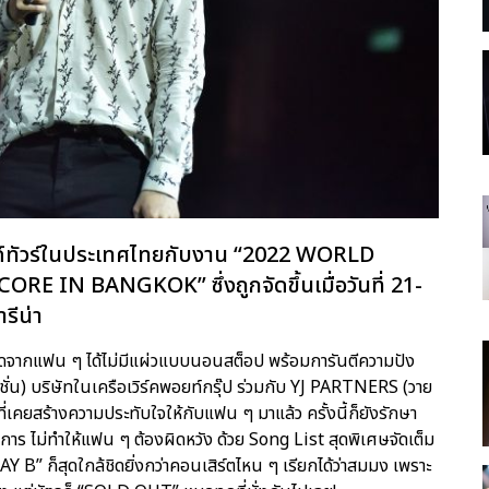
วิลด์ทัวร์ในประเทศไทยกับงาน “2022 WORLD
 IN BANGKOK” ซึ่งถูกจัดขึ้นเมื่อวันที่ 21-
รีน่า
งกรี๊ดจากแฟน ๆ ได้ไม่มีแผ่วแบบนอนสต็อป พร้อมการันตีความปัง
ซิบิชั่น) บริษัทในเครือเวิร์คพอยท์กรุ๊ป ร่วมกับ YJ PARTNERS (วาย
ี่เคยสร้างความประทับใจให้กับแฟน ๆ มาแล้ว ครั้งนี้ก็ยังรักษา
ังการ ไม่ทำให้แฟน ๆ ต้องผิดหวัง ด้วย Song List สุดพิเศษจัดเต็ม
 B” ก็สุดใกล้ชิดยิ่งกว่าคอนเสิร์ตไหน ๆ เรียกได้ว่าสมมง เพราะ